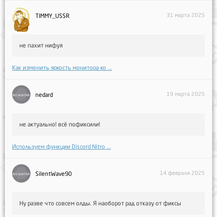
31 марта 2025
TIMMY_USSR
не пахит нифуя
Как изменить яркость монитора ко ...
19 марта 2025
nedard
не актуально! всё пофиксили!
Используем функции Discord Nitro ...
14 февраля 2025
SilentWave90
Ну разве что совсем олды. Я наоборот рад отказу от фиксы