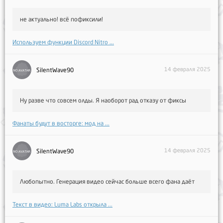
не актуально! всё пофиксили!
Используем функции Discord Nitro ...
14 февраля 2025
SilentWave90
Ну разве что совсем олды. Я наоборот рад отказу от фиксы
Фанаты будут в восторге: мод на ...
14 февраля 2025
SilentWave90
Любопытно. Генерация видео сейчас больше всего фана даёт
Текст в видео: Luma Labs открыла ...