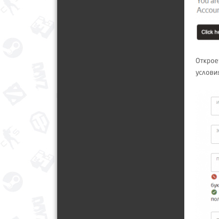
Открое
услови