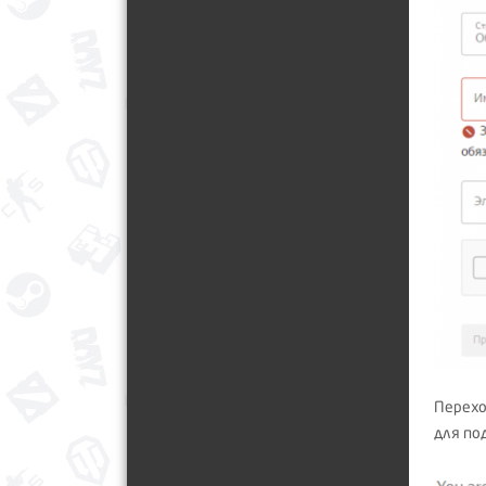
Перехо
для по