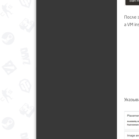
После 
a VM in
Указыва