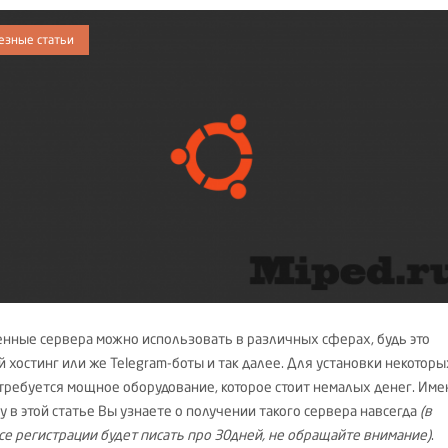
езные статьи
нные сервера можно использовать в различных сферах, будь это
й хостинг или же Telegram-боты и так далее. Для установки некоторы
 требуется мощное оборудование, которое стоит немалых денег. Име
у в этой статье Вы узнаете о получении такого сервера навсегда
(в
се регистрации будет писать про 30дней, не обращайте внимание)
.