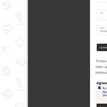
Теперь
евро, 
разреш