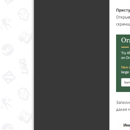
Присту
Откры
скринш
Заполн
далее 