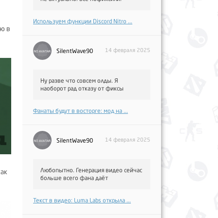
Используем функции Discord Nitro ...
ю в
14 февраля 2025
SilentWave90
Ну разве что совсем олды. Я
наоборот рад отказу от фиксы
Фанаты будут в восторге: мод на ...
14 февраля 2025
SilentWave90
Любопытно. Генерация видео сейчас
как
больше всего фана даёт
Текст в видео: Luma Labs открыла ...