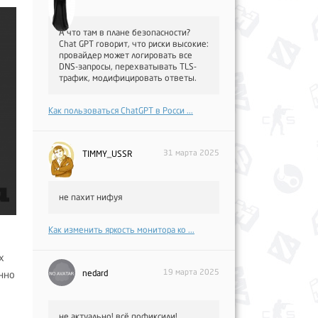
А что там в плане безопасности?
Chat GPT говорит, что риски высокие:
провайдер может логировать все
DNS-запросы, перехватывать TLS-
трафик, модифицировать ответы.
Как пользоваться ChatGPT в Росси ...
31 марта 2025
TIMMY_USSR
не пахит нифуя
Как изменить яркость монитора ко ...
х
19 марта 2025
nedard
нно
не актуально! всё пофиксили!