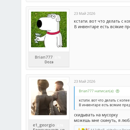
а
к
ц
23 Май 2026
и
и
кстати. вот что делать с к
:
В инвентаре есть всякие пр
Brian777
76
Doza
23 Май 2026
Brian777 написал(а):
кстати. вот что делать с коп
В инвентаре есть всякие пред
скидывать на мусорку
можешь мне скинуть, я лю
e1_georgio
76
Бесконечность не