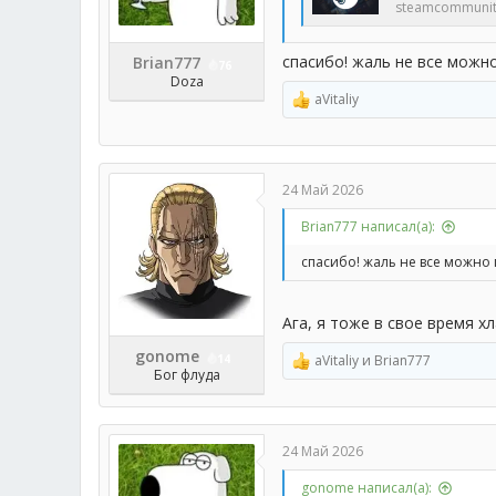
steamcommunit
спасибо! жаль не все можн
Brian777
76
Doza
aVitaliy
Р
е
а
к
ц
24 Май 2026
и
и
Brian777 написал(а):
:
спасибо! жаль не все можно 
Ага, я тоже в свое время х
gonome
14
aVitaliy
и
Brian777
Р
Бог флуда
е
а
к
ц
24 Май 2026
и
и
gonome написал(а):
: