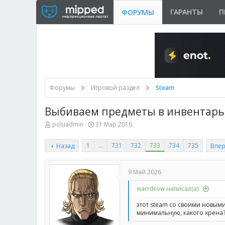
ГАРАНТЫ
П
ФОРУМЫ
Форумы
Игровой раздел
Steam
Выбиваем предметы в инвентарь 
А
Д
poluadmin
31 Мар 2016
в
а
т
т
1
…
731
732
733
734
735
Назад
Впе
о
а
р
н
т
а
е
ч
9 Май 2026
м
а
ы
л
warrdrow написал(а):
а
этот steam со своими новыми
минимальную, какого хрена