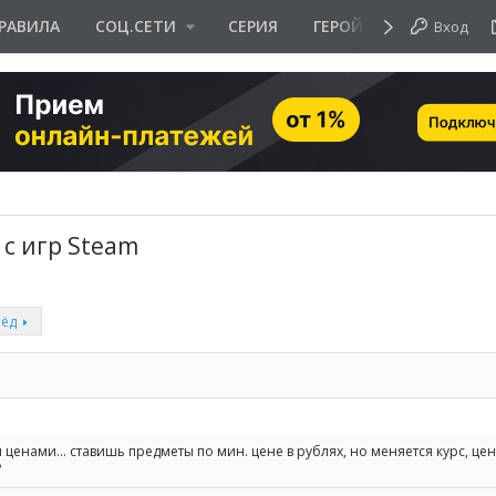
РАВИЛА
СОЦ.СЕТИ
СЕРИЯ
ГЕРОЙ ДНЯ
Вход
с игр Steam
рёд
 ценами... ставишь предметы по мин. цене в рублях, но меняется курс, це
?