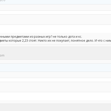
n777
еечными предметами из разных игр? не только дота и кс.
меты которые 2,23 стоят. Никто их не покупает, понятное дело. И что с ни
com