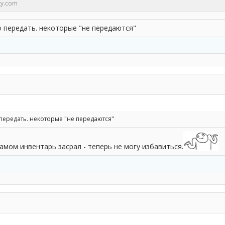
y.com
о передать. некоторые "не передаются"
передать. некоторые "не передаются"
ламом инвентарь засрал - теперь не могу избавиться.