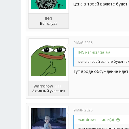
цена в твоей валюте будет
ING
Бог флуда
9 Май 2026
ING написал(а):
цена в твоей валюте будет т
тут вроде обсуждение идет 
warrdrow
75
Активный участник
9 Май 2026
warrdrow написал(а):
этот steam со своими новыми