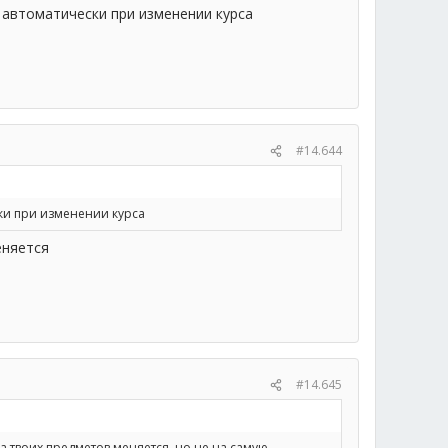
 автоматически при изменении курса
#14.644
ски при изменении курса
еняется
#14.645
на твоих предметов меняется, но не на самую