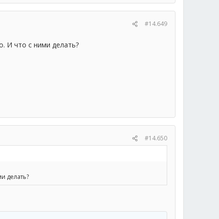
#14.649
о. И что с ними делать?
#14.650
ми делать?