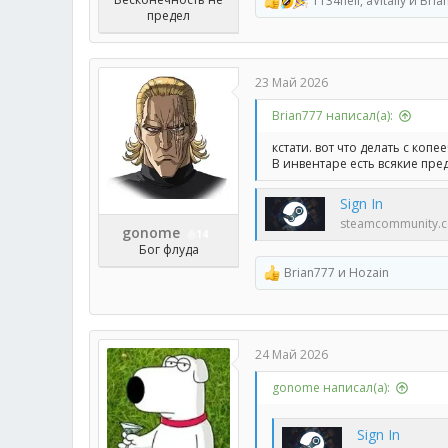
1134hell
,
aVitaliy
и
Bria
Р
предел
е
а
к
ц
23 Май 2026
и
и
Brian777 написал(а):
:
кстати. вот что делать с коп
В инвентаре есть всякие пред
Sign In
steamcommunity.
gonome
14
Бог флуда
Brian777
и
Hozain
Р
е
а
к
ц
24 Май 2026
и
и
gonome написал(а):
:
Sign In