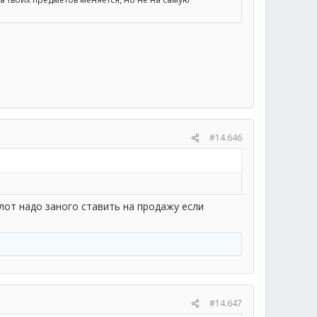
#14.646
 лот надо заного ставить на продажу если
#14.647