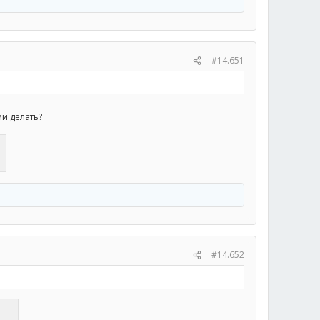
#14.651
ми делать?
#14.652