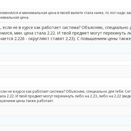
с поменялся и минимальная цена в твоей валюте стала ниже, то лот надо з
инимальная цена.
 если не в курсе как работает система? Объясняю, специально д
менился, мин. цена стала 2.22. И твой предмет могут перекинуть ли
чается 2.226 - округляют ставят 2.23). С повышением цены такж
сли не в курсе как работает система? Объясняю, специально для тебя: Сего
ала 2.22. И твой предмет могут перекинуть либо на 2.23, либо на 2.22 (вид
овышением цены также работает.