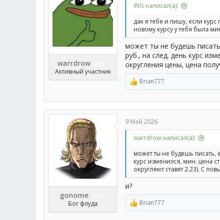
ING написал(а):
:
дак я тебе и пишу, если кур
новому курсу у тебя была м
может ты не будешь писать,
руб., на след. день курс из
warrdrow
округления цены, цена полу
75
Активный участник
Brian777
Р
е
а
к
ц
9 Май 2026
и
и
warrdrow написал(а):
:
может ты не будешь писать, е
курс изменился, мин. цена ст
округляют ставят 2.23). С п
и?
gonome
14
Brian777
Бог флуда
Р
е