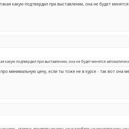
 такая какую подтвердил при выставлении, она не будет менятся
акая какую подтвердил при выставлении, она не будет менятся автоматиче
про минимальную цену, если ты тоже не в курсе - так вот она м
 ценами... ставишь предметы по мин. цене в рублях, но меняется курс, це