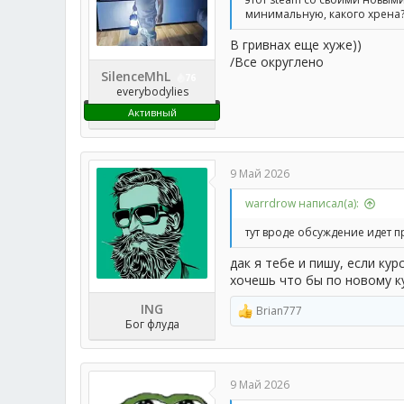
минимальную, какого хрена
В гривнах еще хуже))
/Все округлено
SilenceMhL
76
everybodylies
Активный
9 Май 2026
warrdrow написал(а):
тут вроде обсуждение идет пр
дак я тебе и пишу, если ку
хочешь что бы по новому к
ING
Brian777
Р
Бог флуда
е
а
к
ц
9 Май 2026
и
и