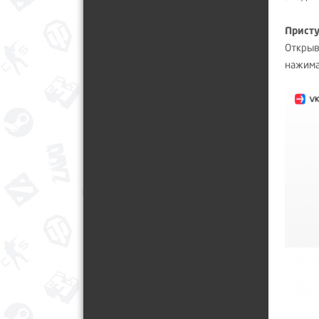
Присту
Откры
нажима