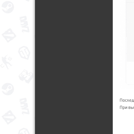
Послед
При вы