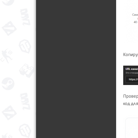
Копиру
Провер
код дл