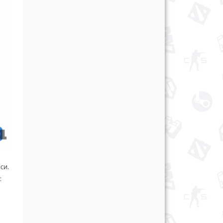
си.
: