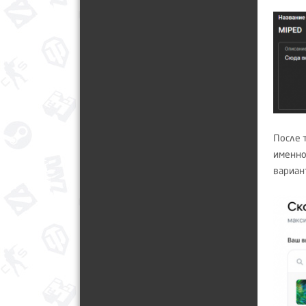
После 
именно
вариан