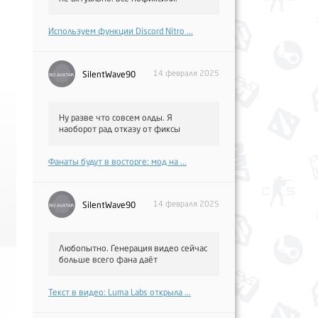
Используем функции Discord Nitro ...
14 февраля 2025
SilentWave90
Ну разве что совсем олды. Я
наоборот рад отказу от фиксы
Фанаты будут в восторге: мод на ...
14 февраля 2025
SilentWave90
Любопытно. Генерация видео сейчас
больше всего фана даёт
Текст в видео: Luma Labs открыла ...