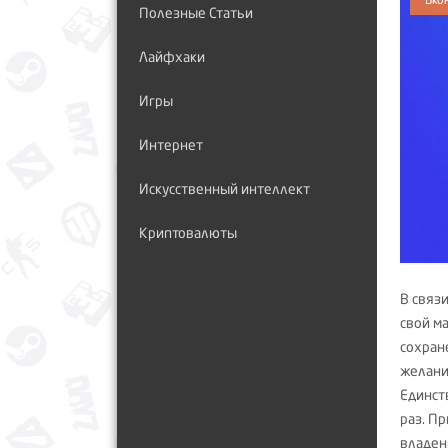
Полезные Статьи
Лайфхаки
Игры
Интернет
Искусственный интеллект
Криптовалюты
В связ
свой ма
сохран
желани
Единст
раз. П
владен