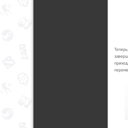
Теперь
заверш
приход
переме