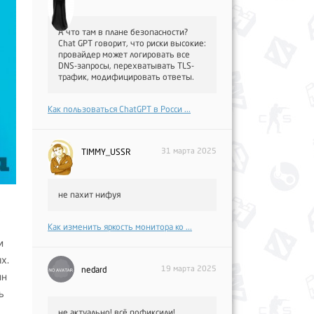
А что там в плане безопасности?
Chat GPT говорит, что риски высокие:
провайдер может логировать все
DNS-запросы, перехватывать TLS-
трафик, модифицировать ответы.
Как пользоваться ChatGPT в Росси ...
31 марта 2025
TIMMY_USSR
не пахит нифуя
ь
Как изменить яркость монитора ко ...
и
х.
19 марта 2025
nedard
ин
ь
не актуально! всё пофиксили!