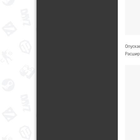
Опуска
Расшире