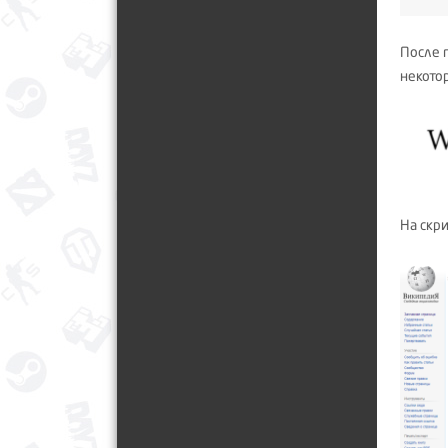
После 
некото
На скр