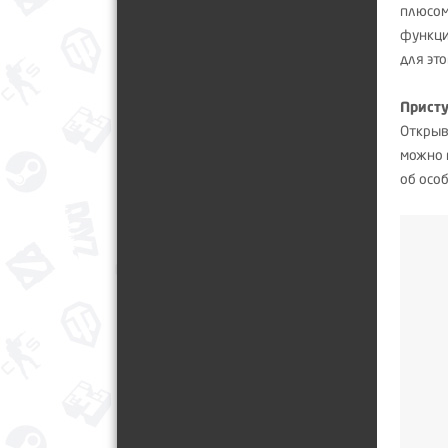
плюсом
функци
для эт
Присту
Откры
можно 
об осо