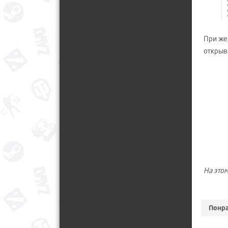
При же
открыв
На этом
Понра