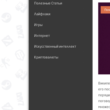
Полезные Статьи
Пол
Лайфхаки
Игры
Интернет
Искусственный интеллект
Криптовалюты
Википе
его пос
поряд
погово
множес