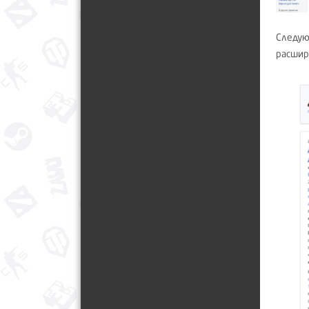
Следую
расшир