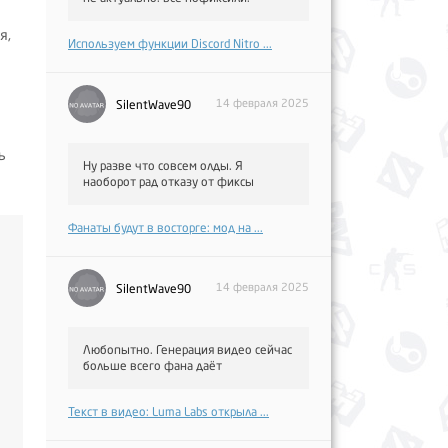
я,
Используем функции Discord Nitro ...
14 февраля 2025
SilentWave90
ь
Ну разве что совсем олды. Я
наоборот рад отказу от фиксы
Фанаты будут в восторге: мод на ...
14 февраля 2025
SilentWave90
Любопытно. Генерация видео сейчас
больше всего фана даёт
Текст в видео: Luma Labs открыла ...