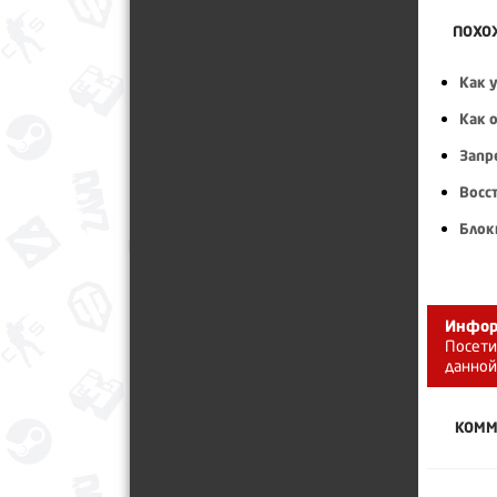
ПОХО
Как у
Как 
Запр
Восс
Блок
Инфор
Посети
данной
КОММ