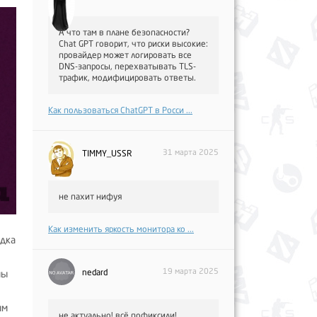
А что там в плане безопасности?
Chat GPT говорит, что риски высокие:
провайдер может логировать все
DNS-запросы, перехватывать TLS-
трафик, модифицировать ответы.
Как пользоваться ChatGPT в Росси ...
31 марта 2025
TIMMY_USSR
не пахит нифуя
Как изменить яркость монитора ко ...
едка
19 марта 2025
nedard
мы
ым
не актуально! всё пофиксили!