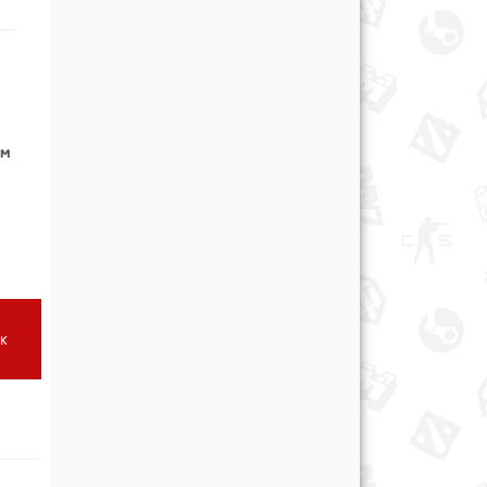
ам
 к