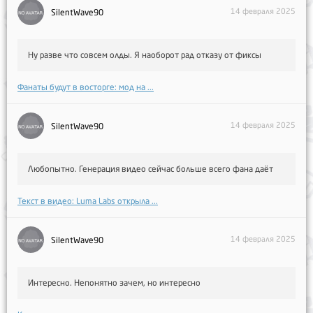
14 февраля 2025
SilentWave90
Ну разве что совсем олды. Я наоборот рад отказу от фиксы
Фанаты будут в восторге: мод на ...
14 февраля 2025
SilentWave90
Любопытно. Генерация видео сейчас больше всего фана даёт
Текст в видео: Luma Labs открыла ...
14 февраля 2025
SilentWave90
Интересно. Непонятно зачем, но интересно