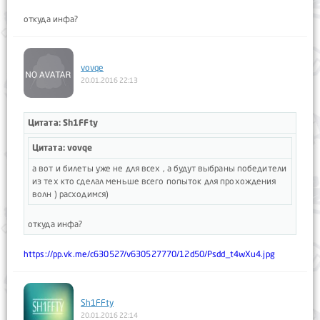
откуда инфа?
vovqe
20.01.2016 22:13
Цитата: Sh1FFty
Цитата: vovqe
а вот и билеты уже не для всех , а будут выбраны победители
из тех кто сделал меньше всего попыток для прохождения
волн ) расходимся)
откуда инфа?
https://pp.vk.me/c630527/v630527770/12d50/Psdd_t4wXu4.jpg
Sh1FFty
20.01.2016 22:14