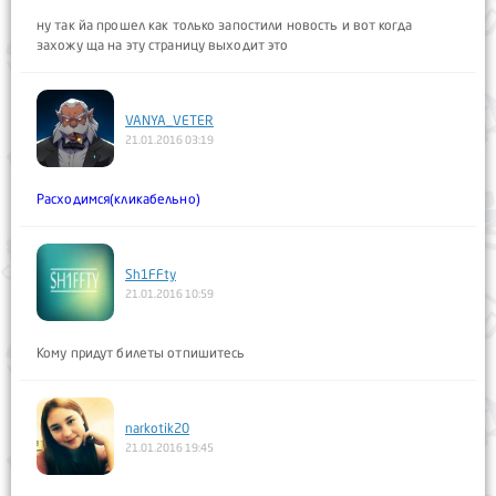
ну так йа прошел как только запостили новость и вот когда
захожу ща на эту страницу выходит это
VANYA_VETER
21.01.2016 03:19
Расходимся(кликабельно)
Sh1FFty
21.01.2016 10:59
Кому придут билеты отпишитесь
narkotik20
21.01.2016 19:45