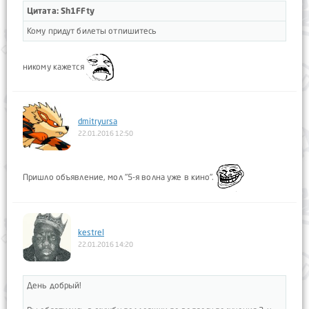
Цитата: Sh1FFty
Кому придут билеты отпишитесь
никому кажется
dmitryursa
22.01.2016 12:50
Пришло объявление, мол "5-я волна уже в кино".
kestrel
22.01.2016 14:20
День добрый!