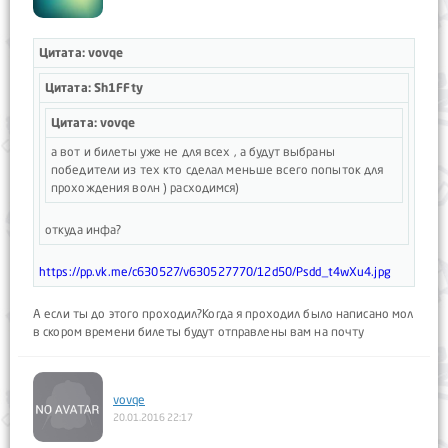
Цитата: vovqe
Цитата: Sh1FFty
Цитата: vovqe
а вот и билеты уже не для всех , а будут выбраны
победители из тех кто сделал меньше всего попыток для
прохождения волн ) расходимся)
откуда инфа?
https://pp.vk.me/c630527/v630527770/12d50/Psdd_t4wXu4.jpg
А если ты до этого проходил?Когда я проходил было написано мол
в скором времени билеты будут отправлены вам на почту
vovqe
20.01.2016 22:17