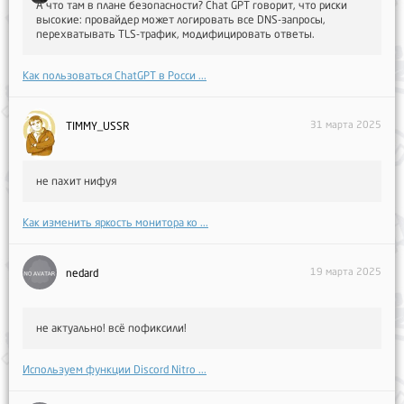
А что там в плане безопасности? Chat GPT говорит, что риски
высокие: провайдер может логировать все DNS-запросы,
перехватывать TLS-трафик, модифицировать ответы.
Как пользоваться ChatGPT в Росси ...
31 марта 2025
TIMMY_USSR
не пахит нифуя
Как изменить яркость монитора ко ...
19 марта 2025
nedard
не актуально! всё пофиксили!
Используем функции Discord Nitro ...