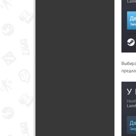
Выбирае
предло