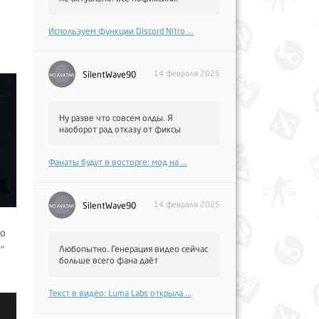
Используем функции Discord Nitro ...
14 февраля 2025
SilentWave90
Ну разве что совсем олды. Я
наоборот рад отказу от фиксы
Фанаты будут в восторге: мод на ...
14 февраля 2025
SilentWave90
мо
"
Любопытно. Генерация видео сейчас
больше всего фана даёт
Текст в видео: Luma Labs открыла ...