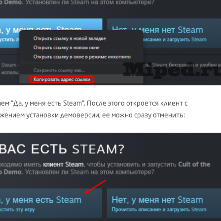
м "Да, у меня есть Steam". После этого откроется клиент с
жением установки демоверсии, ее можно сразу отменить: