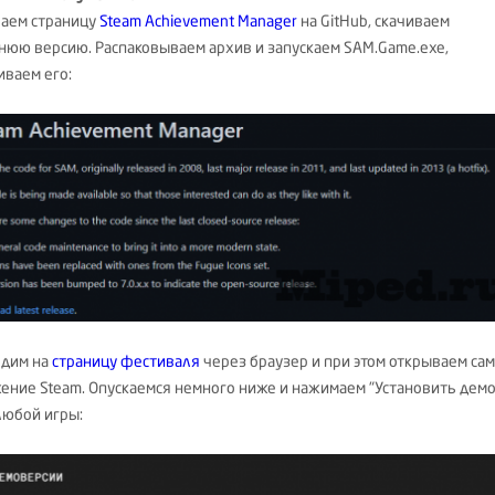
аем страницу
Steam Achievement Manager
на GitHub, скачиваем
нюю версию. Распаковываем архив и запускаем SAM.Game.exe,
иваем его:
дим на
страницу фестиваля
через браузер и при этом открываем са
ение Steam. Опускаемся немного ниже и нажимаем "Установить демо
любой игры: