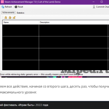
ем все действия, начиная со второго шага, десять раз, чтобы получ
 максимального уровня: