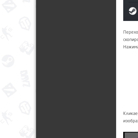
Перехо
скопир
Нажима
Кликае
изобра