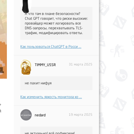
А что там в плане безопасности?
Chat GPT говорит, что риски высокие:
провайдер может логировать все
DNS-запросы, перехватывать TLS-
трафик, модифицировать ответы.
Как пользоваться ChatGPT в Росси ...
31 марта 2025
TIMMY_USSR
не пахит нифуя
ь
ь
Как изменить яркость монитора ко ...
ь
й
19 марта 2025
nedard
не актуально! всё пофиксили!