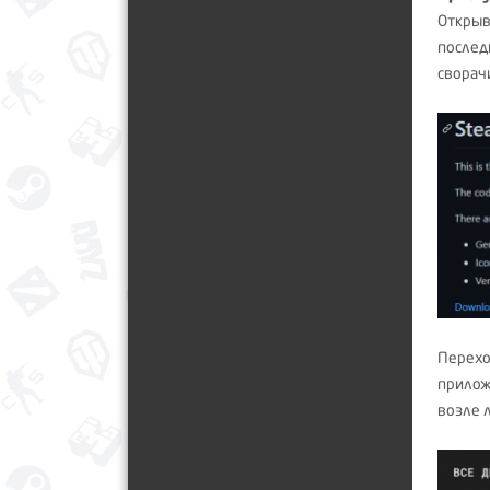
Открыв
послед
сворач
Перехо
прилож
возле 