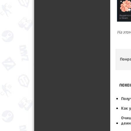
На этом
Понра
ПОХО
Полу
Как 
Очищ
деин