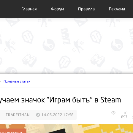
Главная
Форум
Правила
Реклама
Полезные статьи
учаем значок "Играм быть" в Steam
10
TRADEITMAN
14.06.2022 17:58
897
езные статьи