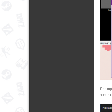
Повторя
значок