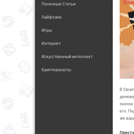
Полезные Статьи
Лайфхаки
Игры
Интернет
Искусственный интеллект
Криптовалюты
В Stea
демове
значок
его. П
же вари
Присту