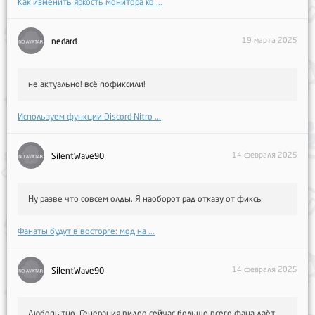
Как изменить яркость монитора ко ...
19 марта 2025
nedard
не актуально! всё пофиксили!
Используем функции Discord Nitro ...
14 февраля 2025
SilentWave90
Ну разве что совсем олды. Я наоборот рад отказу от фиксы
Фанаты будут в восторге: мод на ...
14 февраля 2025
SilentWave90
Любопытно. Генерация видео сейчас больше всего фана даёт