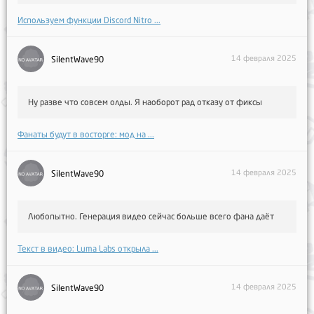
Используем функции Discord Nitro ...
14 февраля 2025
SilentWave90
Ну разве что совсем олды. Я наоборот рад отказу от фиксы
Фанаты будут в восторге: мод на ...
14 февраля 2025
SilentWave90
Любопытно. Генерация видео сейчас больше всего фана даёт
Текст в видео: Luma Labs открыла ...
14 февраля 2025
SilentWave90