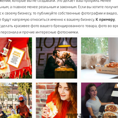
жений, которые вы не создавали. Это делает ваш профиль менее
ьным, а главное менее реальным и законным. Если вы хотите получи
с к своему бизнесу, то публикуйте собственные фотографии и видео,
е будут напрямую относиться именно к вашему бизнесу.
К примеру
,
сделать красивее фото вашего брендированного товара, фото во вр
 персонала и прочие интересные фотоснимки.