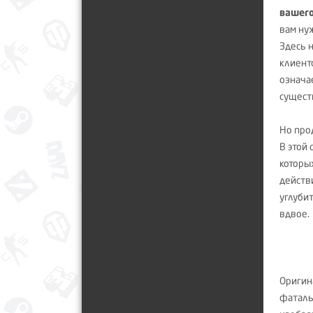
вашего
вам ну
Здесь 
клиент
означа
сущест
Но про
В этой
которы
действ
углуби
вдвое.
Оригин
фаталь