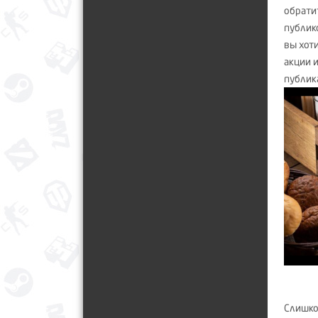
обрати
публик
вы хот
акции 
публик
Слишко