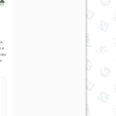
х,
е и
и вы
и