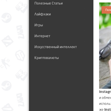
Полезные Статьи
Пол
Лайфхаки
Игры
Интернет
Искусственный интеллект
Криптовалюты
Instag
и обме
исполь
же
Ins