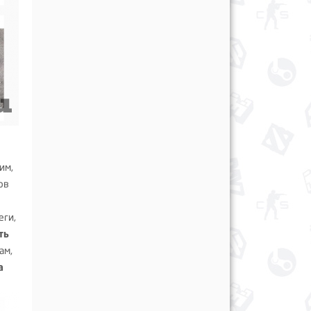
им,
ов
еги,
ть
ам,
а