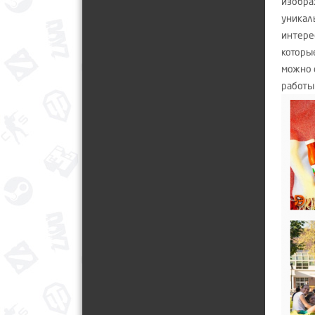
изобра
уникал
интере
которы
можно 
работы