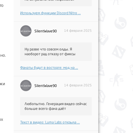
то
Используем функции Discord Nitro ...
14 февраля 2025
SilentWave90
Ну разве что совсем олды. Я
наоборот рад отказу от фиксы
но.
Фанаты будут в восторге: мод на ...
ажи
14 февраля 2025
SilentWave90
Любопытно. Генерация видео сейчас
больше всего фана даёт
ых
Текст в видео: Luma Labs открыла ...