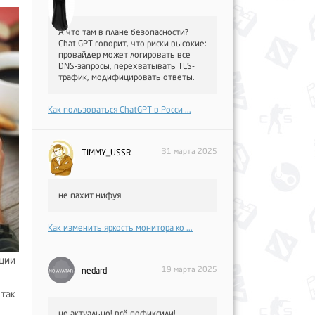
А что там в плане безопасности?
Chat GPT говорит, что риски высокие:
провайдер может логировать все
DNS-запросы, перехватывать TLS-
трафик, модифицировать ответы.
Как пользоваться ChatGPT в Росси ...
31 марта 2025
TIMMY_USSR
не пахит нифуя
Как изменить яркость монитора ко ...
ации
19 марта 2025
nedard
 так
не актуально! всё пофиксили!