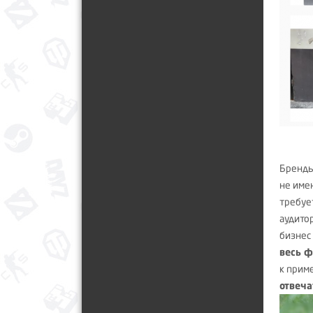
Бренды
не име
требуе
аудито
бизнес
весь 
к прим
отвеча