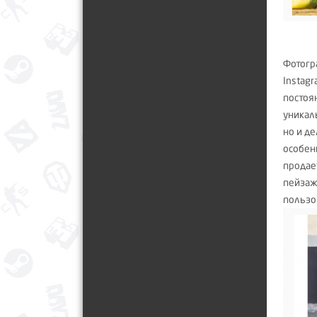
Фотогр
Instag
постоя
уникал
но и д
особен
продае
пейзаж
пользо