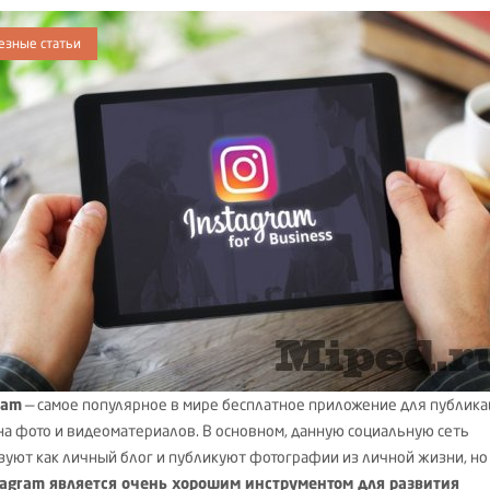
езные статьи
ram
— самое популярное в мире бесплатное приложение для публик
на фото и видеоматериалов. В основном, данную социальную сеть
зуют как личный блог и публикуют фотографии из личной жизни, но
tagram является очень хорошим инструментом для развития