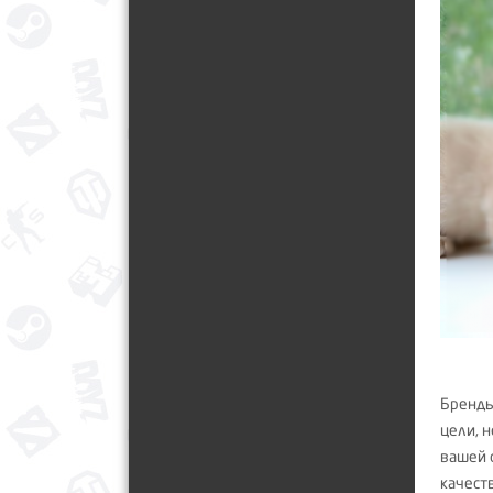
Бренды
цели, 
вашей 
качест