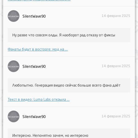
14 февраля 2025
SilentWave90
Ну разве что совсем олды. Я наоборот рад отказу от фиксы
Фанаты будут в восторге: мод на ...
14 февраля 2025
SilentWave90
Любопытно. Генерация видео сейчас больше всего фана даёт
Текст в видео: Luma Labs открыла ...
14 февраля 2025
SilentWave90
Интересно. Непонятно зачем, но интересно