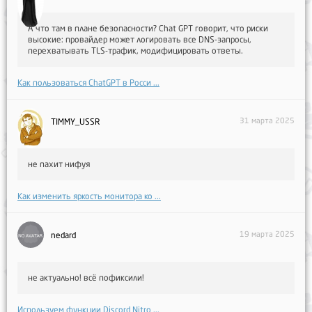
А что там в плане безопасности? Chat GPT говорит, что риски
высокие: провайдер может логировать все DNS-запросы,
перехватывать TLS-трафик, модифицировать ответы.
Как пользоваться ChatGPT в Росси ...
31 марта 2025
TIMMY_USSR
не пахит нифуя
Как изменить яркость монитора ко ...
19 марта 2025
nedard
не актуально! всё пофиксили!
Используем функции Discord Nitro ...