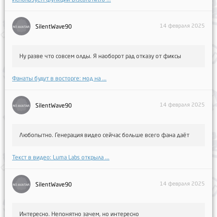
14 февраля 2025
SilentWave90
Ну разве что совсем олды. Я наоборот рад отказу от фиксы
Фанаты будут в восторге: мод на ...
14 февраля 2025
SilentWave90
Любопытно. Генерация видео сейчас больше всего фана даёт
Текст в видео: Luma Labs открыла ...
14 февраля 2025
SilentWave90
Интересно. Непонятно зачем, но интересно