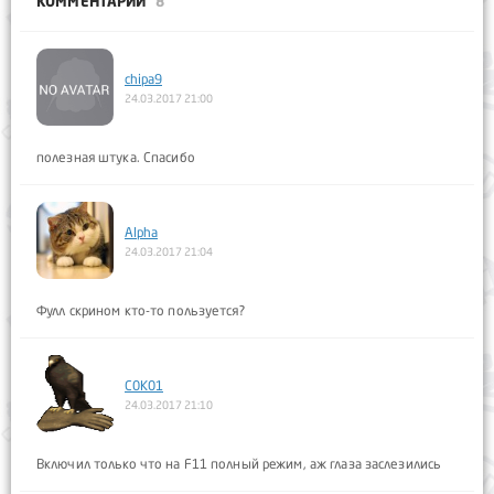
КОММЕНТАРИИ
8
chipa9
24.03.2017 21:00
полезная штука. Спасибо
Alpha
24.03.2017 21:04
Фулл скрином кто-то пользуется?
C0K01
24.03.2017 21:10
Включил только что на F11 полный режим, аж глаза заслезились