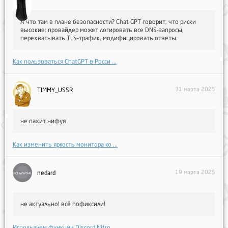
А что там в плане безопасности? Chat GPT говорит, что риски
высокие: провайдер может логировать все DNS-запросы,
перехватывать TLS-трафик, модифицировать ответы.
Как пользоваться ChatGPT в Росси ...
31 марта 2025
TIMMY_USSR
не пахит нифуя
Как изменить яркость монитора ко ...
19 марта 2025
nedard
не актуально! всё пофиксили!
Используем функции Discord Nitro ...