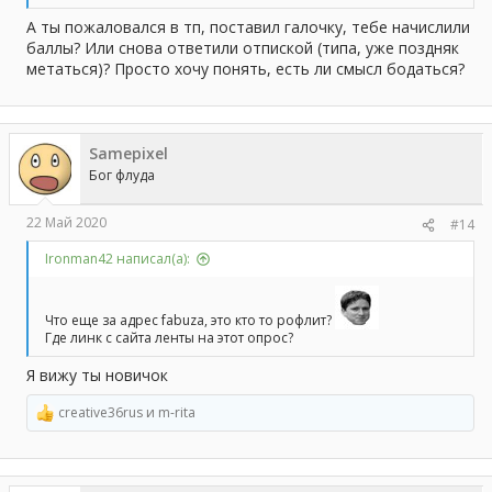
А ты пожаловался в тп, поставил галочку, тебе начислили
баллы? Или снова ответили отпиской (типа, уже поздняк
метаться)? Просто хочу понять, есть ли смысл бодаться?
Samepixel
Бог флуда
22 Май 2020
#14
Ironman42 написал(а):
Что еще за адрес fabuza, это кто то рофлит?
Где линк с сайта ленты на этот опрос?
Я вижу ты новичок
creative36rus
и
m-rita
Р
е
а
к
ц