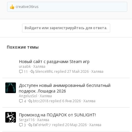
creative36rus
Р
е
а
к
ц
Войдите или зарегистрируйтесь для ответа.
и
и
:
Похожие темы
Новый сайт с раздачами Steam игр
uraabk
Халява
SilenceMhL
27 Май 2026
Халява
11
Доступен новый анимированный бесплатный
подарок. Лошадка 2026
AngelusSol
Халява
btcc2018
6 Янв 2026
Халява
4
Промокод на ПОДАРОК от SUNLIGHT!
Serga116
Халява
ЕвГеНиЯツ
20 Мар 2026
Халява
3