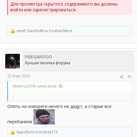
а
Для просмотра скрытого содержимого вы должны
войти или зарегистрироваться.
.
sanef
,
Barebukh
и
creative36rus
Р
е
а
к
ц
FIREGAROOO
и
и
Лучшая лисичка форума
:
22 Май 2020
#2
Mystery20O8 написал(а):
.
Опять на новореги ничего не дадут, а старые все
перебанили
Appollonn
и
Andrey113
Р