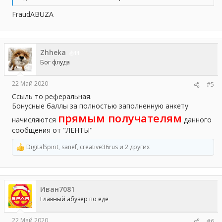
FraudABUZA
Zhheka
11
Бог флуда
22 Май 2020
#5
Ссыль то реферальная.
Бонусные баллы за полностью заполненную анкету
прямым получателям
начисляются
данного
сообщения от "ЛЕНТЫ"
DigitalSpirit
,
sanef
,
creative36rus
и 2 других
Р
е
а
к
ц
Иван7081
и
и
Главный абузер по еде
:
22 Май 2020
#6