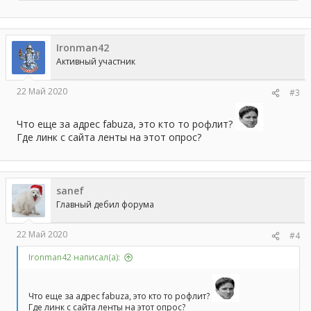
е
а
к
ц
Ironman42
и
и
Активный участник
:
22 Май 2020
#3
Что еще за адрес fabuza, это кто то рофлит?
Где линк с сайта ленты на этот опрос?
sanef
Главный дебил форума
22 Май 2020
#4
Ironman42 написал(а):
Что еще за адрес fabuza, это кто то рофлит?
Где линк с сайта ленты на этот опрос?