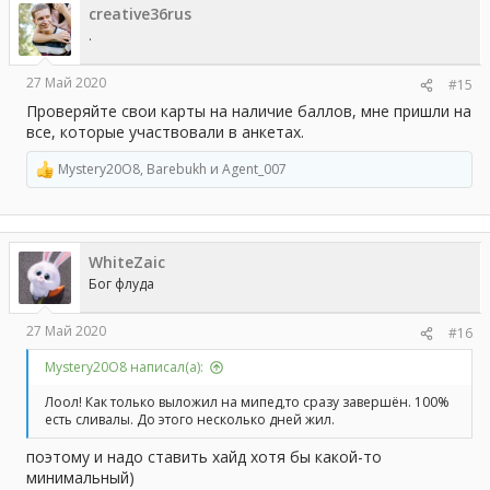
creative36rus
и
и
.
:
27 Май 2020
#15
Проверяйте свои карты на наличие баллов, мне пришли на
все, которые участвовали в анкетах.
Mystery20O8
,
Barebukh
и
Agent_007
Р
е
а
к
ц
WhiteZaic
и
и
Бог флуда
:
27 Май 2020
#16
Mystery20O8 написал(а):
Лоол! Как только выложил на мипед,то сразу завершён. 100%
есть сливалы. До этого несколько дней жил.
поэтому и надо ставить хайд хотя бы какой-то
минимальный)