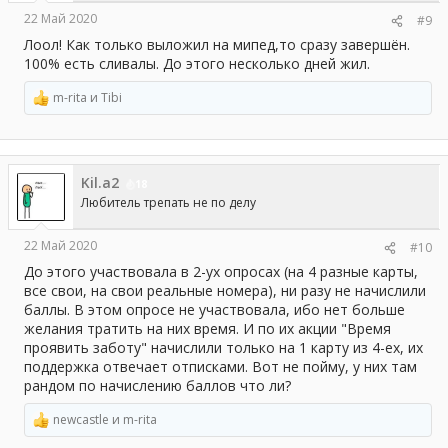
22 Май 2020
#9
Лоол! Как только выложил на мипед,то сразу завершён.
100% есть сливалы. До этого несколько дней жил.
m-rita
и
Tibi
Р
е
а
к
ц
Kil.a2
и
18
и
Любитель трепать не по делу
:
22 Май 2020
#10
До этого участвовала в 2-ух опросах (на 4 разные карты,
все свои, на свои реальные номера), ни разу не начислили
баллы. В этом опросе не участвовала, ибо нет больше
желания тратить на них время. И по их акции "Время
проявить заботу" начислили только на 1 карту из 4-ех, их
поддержка отвечает отписками. Вот не пойму, у них там
рандом по начислению баллов что ли?
newcastle
и
m-rita
Р
е