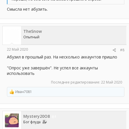
Смысла нет абузить.
TheSnow
Опытный
22 Май 2020
#8
Абузил в прошлый раз. На несколько аккаунтов пришло
"Опрос уже завершён". Не успел все аккаунты
использовать
Последнее редактирование:
22 Май 2020
Иван7081
Р
е
а
к
ц
Mystery20O8
и
1
и
Бог флуда
: