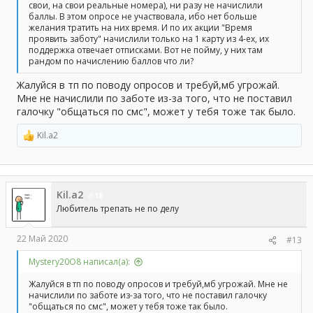
свои, на свои реальные номера), ни разу не начислили
баллы. В этом опросе не участвовала, ибо нет больше
желания тратить на них время. И по их акции "Время
проявить заботу" начислили только на 1 карту из 4-ех, их
поддержка отвечает отписками. Вот не пойму, у них там
рандом по начислению баллов что ли?
Жалуйся в тп по поводу опросов и требуй,мб угрожай.
Мне не начислили по заботе из-за того, что не поставил
галочку "общаться по смс", может у тебя тоже так было.
Kil.a2
Р
е
а
к
ц
Kil.a2
и
18
и
Любитель трепать не по делу
:
22 Май 2020
#13
Mystery20O8 написал(а):
Жалуйся в тп по поводу опросов и требуй,мб угрожай. Мне не
начислили по заботе из-за того, что не поставил галочку
"общаться по смс", может у тебя тоже так было.