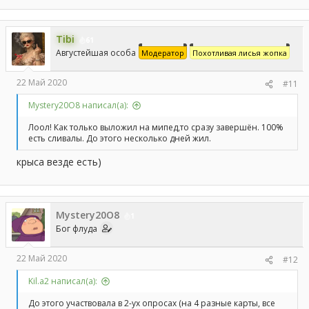
а
к
ц
Tibi
и
61
и
Августейшая особа
Модератор
Похотливая лисья жопка
:
22 Май 2020
#11
Mystery20O8 написал(а):
Лоол! Как только выложил на мипед,то сразу завершён. 100%
есть сливалы. До этого несколько дней жил.
крыса везде есть)
Mystery20O8
1
Бог флуда
22 Май 2020
#12
Kil.a2 написал(а):
До этого участвовала в 2-ух опросах (на 4 разные карты, все