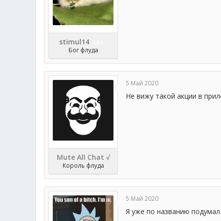
stimul14
31
Бог флуда
5 Май 2020
Не вижу такой акции в при
Mute All Chat √
Король флуда
5 Май 2020
Я уже по названию подумал 