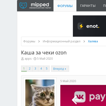
ГАРАНТЫ
П
ФОРУМЫ
Форумы
Информационный раздел
Халява
Каша за чеки ozon
А
Д
apps
5 Май 2020
в
а
т
т
1
2
3
4
5
Вперёд
о
а
р
н
т
а
е
ч
5 Май 2020
м
а
ы
л
а