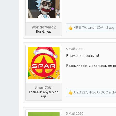
worldofvlad2
KEFIR_TV
,
sanef
,
SDV
и 3 дру
Р
Бог флуда
е
а
к
ц
5 Май 2020
и
и
Внимание, розыск!
:
Разыскивается халява, не в
Иван7081
Главный абузер по
Alex1327
,
FIREGAROOO
и
dr
Р
еде
е
а
к
ц
5 Май 2020
и