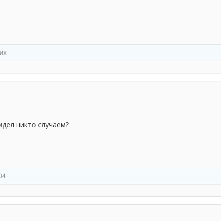
гих
идел никто случаем?
04