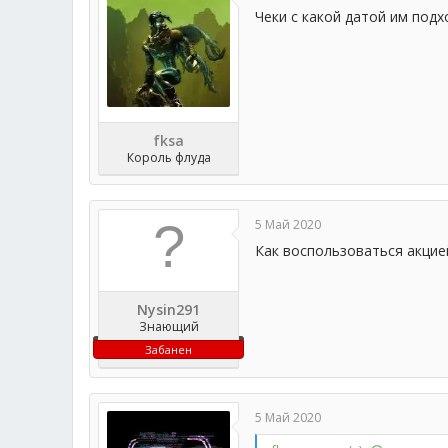
и
Чеки с какой датой им под
:
fksa
Король флуда
5 Май 2020
Как воспользоваться акцие
Nysin291
Знающий
Забанен
5 Май 2020