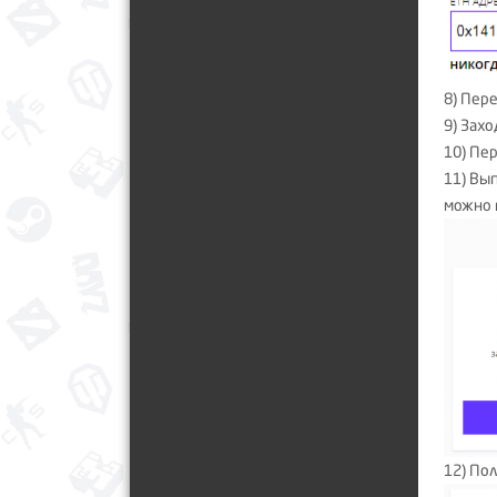
8) Пер
9) Зах
10) Пе
11) Вы
можно 
12) Пол