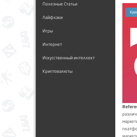
Полезные Статьи
Кри
Лайфхаки
Игры
Интернет
Искусственный интеллект
Криптовалюты
Refer
различ
маркет
платфо
маркети