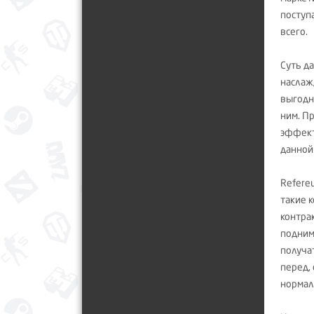
поступ
всего.
Суть д
наслаж
выгодн
ним. П
эффект
данной
Refere
такие 
контра
поднима
получа
перед,
нормал