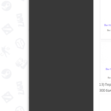
13) Пе
300 ба