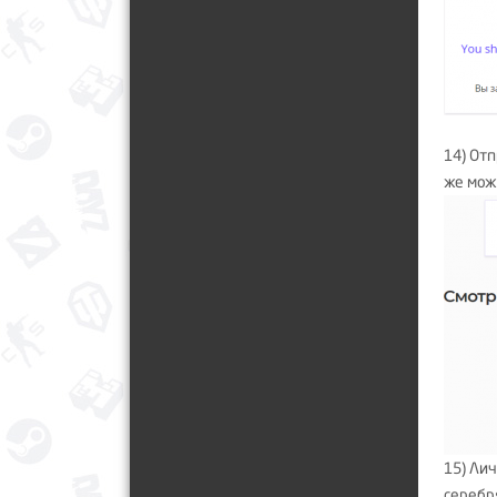
14) От
же мож
15) Лич
серебр