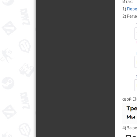
Итак:
1)
Пере
2) Рег
свой EM
4) За 