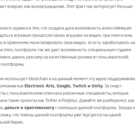
ают юзерам, как вознаграждение. Этот факт нас интересует больше
анного сервиса в том, что создали дали возможность всем геймерам
даться игровым процессом своих игрушек на видео, при этом очень
о и приемлемо монетизировать свои видео, то есть зарабатывать на
ри этом, платформа так же дает возможность специальным студиям
ивно давать рекламу на качественные ролики от пользователей
 платформы.
um использует blockchain и на данный момент эту идею поддерживаю
компании как
Electronic Arts, Google, Twitch и Unity
. За смарт-
кты с пользователями отвечали различные специалисты, которые
ли такие проекты как Tether и Polybius. Давайте же разберемся, как
ть
деньги и криптовалюту
с помощью данной платформы. Заходя 
 скажу, что токены данной платформы уже торгуются на одной
ьной бирже.