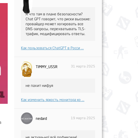
А что там в плане безопасности?
Chat GPT говорит, что риски высокие:
провайдер может логировать все
DNS-запросы, перехватывать TLS-
трафик, модифицировать ответы.
Как пользоваться ChatGPT в Росси ...
31 марта 2025
TIMMY_USSR
не пахит нифуя
Как изменить яркость монитора ко ...
19 марта 2025
nedard
а
не актуально! всё пофиксили!