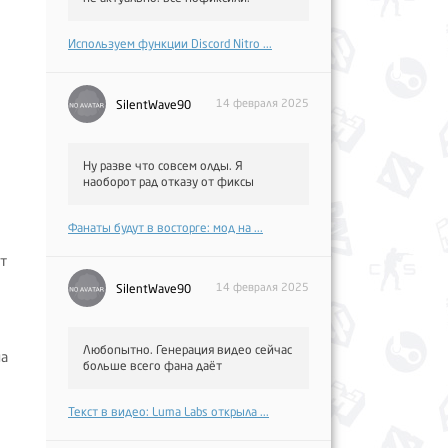
Используем функции Discord Nitro ...
14 февраля 2025
SilentWave90
Ну разве что совсем олды. Я
наоборот рад отказу от фиксы
Фанаты будут в восторге: мод на ...
т
14 февраля 2025
SilentWave90
Любопытно. Генерация видео сейчас
на
больше всего фана даёт
Текст в видео: Luma Labs открыла ...