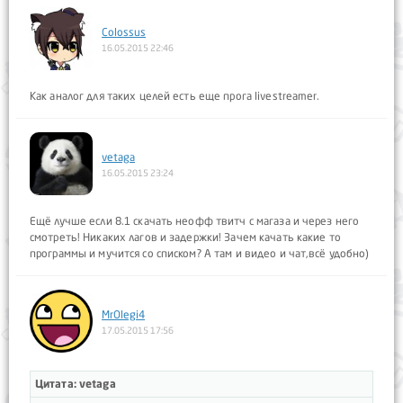
Colossus
16.05.2015 22:46
Как аналог для таких целей есть еще прога livestreamer.
vetaga
16.05.2015 23:24
Ещё лучше если 8.1 скачать неофф твитч с магаза и через него
смотреть! Никаких лагов и задержки! Зачем качать какие то
программы и мучится со списком? А там и видео и чат,всё удобно)
MrOlegi4
17.05.2015 17:56
Цитата: vetaga