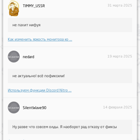
31 марта 2025
TIMMY_USSR
не пахит нифуя
Как изменить яркость монитора ко ...
19 марта 2025
nedard
не актуально! всё пофиксили!
Используем функции Discord Nitro ...
14 февраля 2025
SilentWave90
Ну разве что совсем олды. Я наоборот рад отказу от фиксы