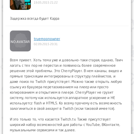
19.05.2015 21:22
Задержка всегда будет Kappa
truemoonowner
02.09.2015 20:31
Всем привет. Хоть тема уже и довольно-таки старая, однако, Твич
лагать с тех пор не перестал и появилось более современное
решение этой проблемы. Это CherryPlayer. В нем каналы, видео и
прямые трансляции интегрированы в структуру плейлистов, и
даже поиск по Twitch присутствует. Можно также открыть любую
ссылку из браузера перетаскиванием на плеер или просто
копированием и открытием в плеере. CherryPlayer не грузит
систему, потому как используется аппаратное ускорение и НЕ
используетcz flash и HTML5. Ко всему прочему есть возможность
залогиниться в свой аккаунт в Twitch (если таковой имеется).
И это только то, что касается Twitch.tv. Также присутствует
широкий набор возможностей для работы с YouTube, ВКонтакте,
музыкальными сервисами и так далее.