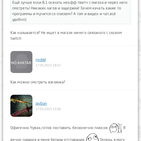
Ещё лучше если 8.1 скачать неофф твитч с магаза и через него
смотреть! Никаких лагов и задержки! Зачем качать какие то
программы и мучится со списком? А там и видео и чат,всё
удобно)
Как называется? Не ищет в магазе ничего связаного с словом
twitch
rjxddd
17.05.2015 18:52
Как можно смотреть вжлинка?
JayDan
17.05.2015 23:58
Офигенно.Чувак,готов поставить бесконечно плюсов.
Я
вечно парился и меня бесили отставания.
Теперь я могу