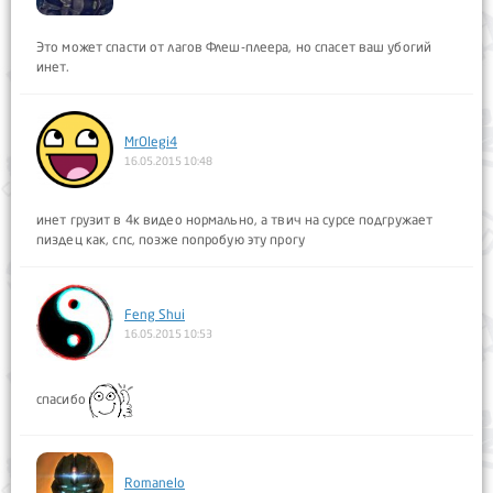
Это может спасти от лагов Флеш-плеера, но спасет ваш убогий
инет.
MrOlegi4
16.05.2015 10:48
инет грузит в 4к видео нормально, а твич на сурсе подгружает
пиздец как, спс, позже попробую эту прогу
Feng Shui
16.05.2015 10:53
спасибо
Romanelo