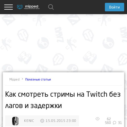
Войти
Полезные статьи
Mipped
Как смотреть стримы на Twitch без
лагов и задержки
62
KENIC
15.05.2015 23:00
560
31