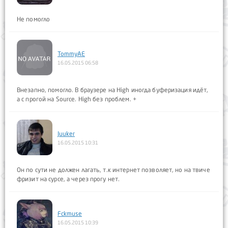
Не помогло
TommyAE
16.05.2015 06:58
Внезапно, помогло. В браузере на High иногда буферизация идёт,
а с прогой на Source. High без проблем. +
Juuker
16.05.2015 10:31
Он по сути не должен лагать, т.к интернет позволяет, но на твиче
фризит на сурсе, а через прогу нет.
Fckmuse
16.05.2015 10:39