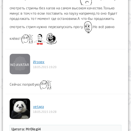
смотреть стримы без лагов на самом высоком качестве.Только
минус в том,что если поставить на паузу например,то оно будет
продолжать тот момент где остановили.А что-бы продолжить
смотреть стрим нужно перезапускать прогу.
Но всё равно
клёво!
Игорек
18.05.2015 19:20
Сейчас попробую
vetaga
18.05.2015 19:28
Цитата: MrOlegi4