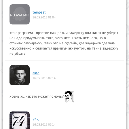
tempest
16.05.2015 01:04
это программа - простое плацебо, и задержку она никак не уберет,
не надо придумывать того, чего нет. я хоть немного, но в
стримах разбираюсь, твич это не гудгейм, где задержка сделана
искусственно и снимается премиум аккаунтом, на твиче задержку
не убрать!
alito
16.05.2015 02:14
хрень ж...как это может помочь?
74K
16.05.2015 06:14