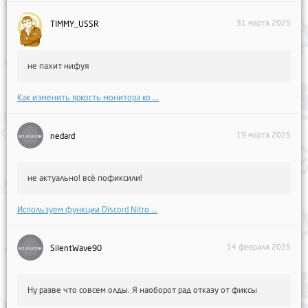
31 марта 2025
TIMMY_USSR
не пахит нифуя
Как изменить яркость монитора ко ...
19 марта 2025
nedard
не актуально! всё пофиксили!
Используем функции Discord Nitro ...
14 февраля 2025
SilentWave90
Ну разве что совсем олды. Я наоборот рад отказу от фиксы