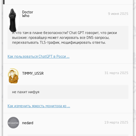
Doctor
9 июня 2025
Who
А что там в плане безопасности? Chat GPT говорит, что риски
высокие: провайдер может логировать все DNS-запросы,
перехватывать TLS-трафик, модифицировать ответы.
Как пользоваться ChatGPT в Росси ...
31 марта 2025
TIMMY_USSR
не пахит нифуя
Как изменить яркость монитора ко ...
19 марта 2025
nedard