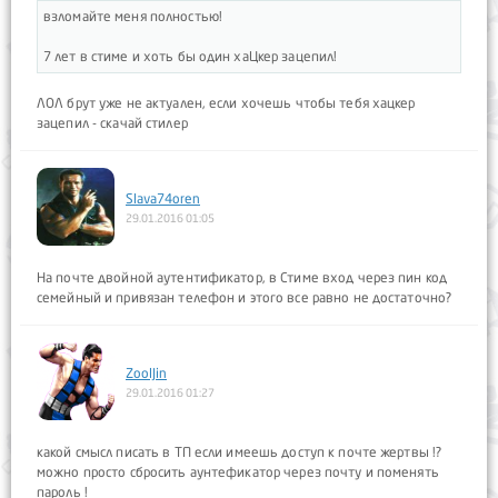
взломайте меня полностью!
7 лет в стиме и хоть бы один хаЦкер зацепил!
ЛОЛ брут уже не актуален, если хочешь чтобы тебя хацкер
зацепил - скачай стилер
Slava74oren
29.01.2016 01:05
На почте двойной аутентификатор, в Стиме вход через пин код
семейный и привязан телефон и этого все равно не достаточно?
ZoolJin
29.01.2016 01:27
какой смысл писать в ТП если имеешь доступ к почте жертвы !?
можно просто сбросить аунтефикатор через почту и поменять
пароль !