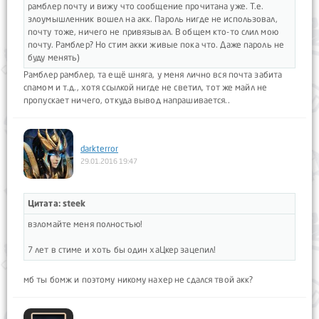
рамблер почту и вижу что сообщение прочитана уже. Т.е.
злоумышленник вошел на акк. Пароль нигде не использовал,
почту тоже, ничего не привязывал. В общем кто-то слил мою
почту. Рамблер? Но стим акки живые пока что. Даже пароль не
буду менять)
Рамблер рамблер, та ещё шняга, у меня лично вся почта забита
спамом и т.д., хотя ссылкой нигде не светил, тот же майл не
пропускает ничего, откуда вывод напрашивается..
darkterror
29.01.2016 19:47
Цитата: steek
взломайте меня полностью!
7 лет в стиме и хоть бы один хаЦкер зацепил!
мб ты бомж и поэтому никому нахер не сдался твой акк?