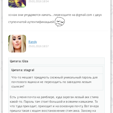
29.01.2016 18:54
хз как они умудряются ламать...переходите на @gmail.com с двух
ступенчатой аутентификацыей
Randy
29.01.2016 18:57
Цитата: Giza
Цитата: stagral
Что-то мешает придумать сложный уникальный пароль для
почтового ящика и не переходить по заведомо левым
ссылкам?
Есть у меня почта на рамблере, куда зареган левый акк стима
какой-то. Пароль там стоит большой и всякими наяшками. То
что туда приходит, приходит и на основную почту. Вот вчера
пришла такая с кодом восстановление стим акка. Захожу на