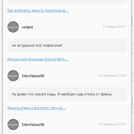
Как изменить яркость монитора ко ...
19 марта 2025
nedard
не актуально! всё пофиксили!
Используем функции Discord Nitro ...
14 февраля 2025
SilentWave90
Ну разве что совсем олды. Я наоборот рад отказу от фиксы
Фанаты будут в восторге: мод на ...
14 февраля 2025
SilentWave90