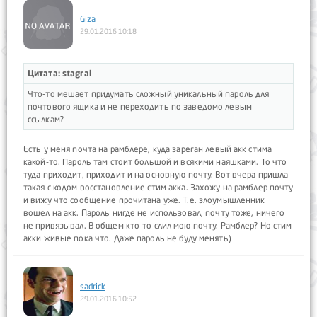
Giza
29.01.2016 10:18
Цитата: stagral
Что-то мешает придумать сложный уникальный пароль для
почтового ящика и не переходить по заведомо левым
ссылкам?
Есть у меня почта на рамблере, куда зареган левый акк стима
какой-то. Пароль там стоит большой и всякими наяшками. То что
туда приходит, приходит и на основную почту. Вот вчера пришла
такая с кодом восстановление стим акка. Захожу на рамблер почту
и вижу что сообщение прочитана уже. Т.е. злоумышленник
вошел на акк. Пароль нигде не использовал, почту тоже, ничего
не привязывал. В общем кто-то слил мою почту. Рамблер? Но стим
акки живые пока что. Даже пароль не буду менять)
sadrick
29.01.2016 10:52