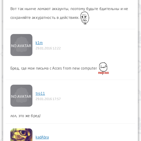
Вот так нынче ломают аккаунты, поэтому будьте бдительны и не
сохраняйте аккуратность в действиях.
k1m
29.01.2016 12:22
Бред, где мои письма с Acces from new computer
tro11
29.01.2016 17:57
лол, это же бред!
kadAbra