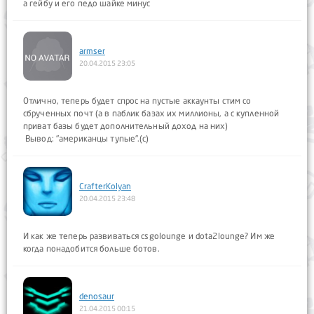
а гейбу и его педо шайке минус
armser
20.04.2015 23:05
Отлично, теперь будет спрос на пустые аккаунты стим со
сбрученных почт (а в паблик базах их миллионы, а с купленной
приват базы будет дополнительный доход на них)
Вывод: "американцы тупые".(с)
CrafterKolyan
20.04.2015 23:48
И как же теперь развиваться csgolounge и dota2lounge? Им же
когда понадобится больше ботов.
denosaur
21.04.2015 00:15