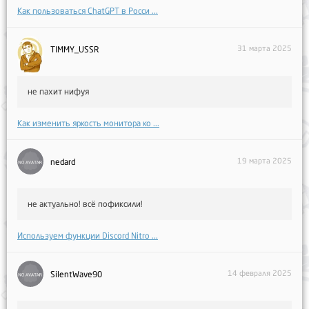
Как пользоваться ChatGPT в Росси ...
31 марта 2025
TIMMY_USSR
не пахит нифуя
Как изменить яркость монитора ко ...
19 марта 2025
nedard
не актуально! всё пофиксили!
Используем функции Discord Nitro ...
14 февраля 2025
SilentWave90