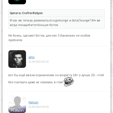
Цитата: CrafterKolyan
И как же теперь развиваться csgolounge и dota2lounge? Им же
когда понадобится больше ботов.
Не боись, сделают ботов, для них 5 бакинских не особая
проблема
alito
21.04.2015 01:32
вот бы ещё ввели ограничение по возрасту 18+ а лучше 20...чтоб
без паспорта даже не совались в стим
Hatson
21.04.2015 01:55