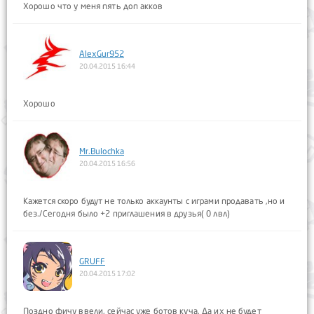
Хорошо что у меня пять доп акков
AlexGur952
20.04.2015 16:44
Хорошо
Mr.Bulochka
20.04.2015 16:56
Кажется скоро будут не только аккаунты с играми продавать ,но и
без./Сегодня было +2 приглашения в друзья( 0 лвл)
GRUFF
20.04.2015 17:02
Поздно фичу ввели, сейчас уже ботов куча. Да их не будет