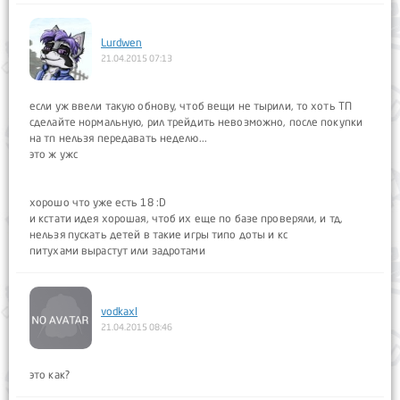
Lurdwen
21.04.2015 07:13
если уж ввели такую обнову, чтоб вещи не тырили, то хоть ТП
сделайте нормальную, рил трейдить невозможно, после покупки
на тп нельзя передавать неделю...
это ж ужс
хорошо что уже есть 18 :D
и кстати идея хорошая, чтоб их еще по базе проверяли, и тд,
нельзя пускать детей в такие игры типо доты и кс
питухами вырастут или задротами
vodkaxl
21.04.2015 08:46
это как?