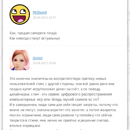
MrOlegi4
20.04.2015 19:37
Хах, продам самореги тогда)
Как никогда станут актуальны)
Unriot
20.04.2015 20:46
Это конечно значительно воспрепятствую притоку новых
пользователей стим, с другой стороны, они всё равно рано или
поздно купят игру/положат денег на счёт, а по поводу
дизайнеров, стим - это с
ервис цифрового распространения
компьютерных игр или блядь музей скинов кс:го?
И в завершении, люди сами для себя творят запреты, потому что
иначе не могут, сначала воротят что захотят, а потом жалуются,
мол их ограничили, люди сами развели ту помойку что сейчас
творится в стиме, мне лично не приятно и решение считаю,
вполне оправдано