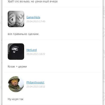
Ура!!! спс вольво, но узнал ещё вчера
GamerHola
20.04.2015 17:49
все правильно сделали.
HetLord
20.04.2015 18:22
Козак + держи
Philanthropist
20.04.2015 18:52
Ну норм так