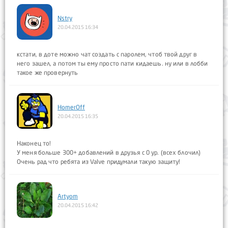
Nstry
20.04.2015 16:34
кстати, в доте можно чат создать с паролем, чтоб твой друг в
него зашел, а потом ты ему просто пати кидаешь. ну или в лобби
такое же провернуть
HomerOff
20.04.2015 16:35
Наконец то!
У меня больше 300+ добавлений в друзья с 0 ур. (всех блочил)
Очень рад что ребята из Valve придумали такую защиту!
Artyom
20.04.2015 16:42