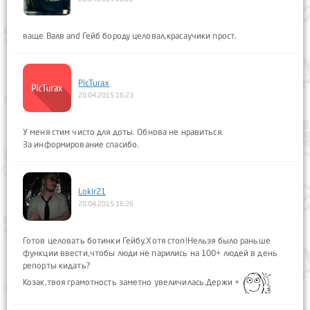
ваще Валв and Гейб бороду целовал,красаучики прост.
PicTurax
20.04.2015 16:23
У меня стим чисто для доты. Обнова не нравиться.
За информирование спасибо.
Lokir21
20.04.2015 16:26
Готов целовать ботинки Гейбу.Хотя стоп!Нельзя было раньше
функции ввести,чтобы люди не парились на 100+ людей в день
репорты кидать?
Козак,твоя грамотность заметно увеличилась.Держи +