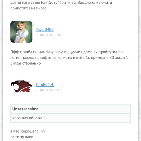
дрочится в свою F2P Доту? Плати 5$. Заодно комьюнити
почистятся немного.
Pavel0499
20.04.2015 22:38
Пфф пошёл скачал базу забугор, удалил домены пробрутил по
логин:пароль на софте от легиона и всё с 1к примерно 30 акков 1-
2игры стабильно
TeruBo4ek
20.04.2015 22:53
Цитата: sobez
хорошая обнова +
а что хорошего !???
за тему плюс