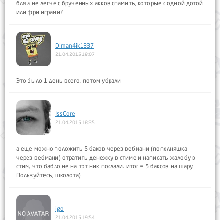
бля а не легче с брученных акков спамить, которые с одной дотой
или фри играми?
Diman4ik1337
21.04.2015 18:07
Это было 1 день всего, потом убрали
IssCore
21.04.2015 18:35
а еще можно положить 5 баков через вебмани (пополняшка
через вебмани) отратить денежку в стиме и написать жалобу в
стим, что бабло не на тот ник послали. итог = 5 баксов на шару.
Пользуйтесь, школота)
igo
21.04.2015 19:54