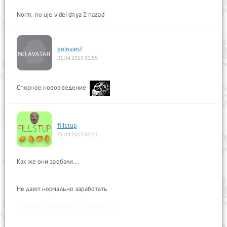
Norm, no uje videl dnya 2 nazad
golovan2
21.04.2015 01:55
Спорное нововведение
fillstup
21.04.2015 03:31
Как же они заебали....
Не дают нормально заработать
Статье +, казик мудак, губер лю тя