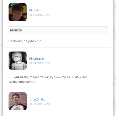
Kingbird
21.04.2015 10:42
чесного
Честного, с буквой "Т"
Plasticable
21.04.2015 13:09
Я 3 дня назад создал твинк, купил игру за 0.14$ и всё
разблокировалось!
TupacShakur
21.04.2015 17:48