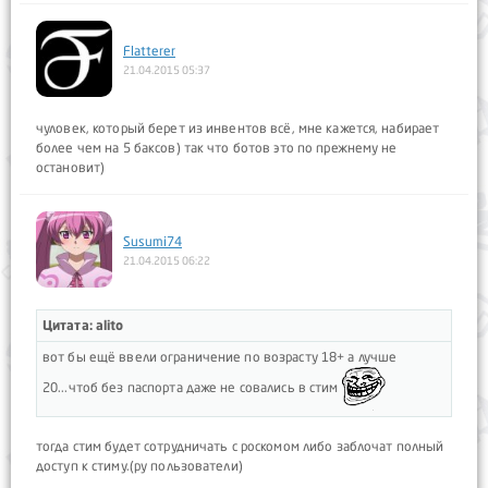
Flatterer
21.04.2015 05:37
чуловек, который берет из инвентов всё, мне кажется, набирает
более чем на 5 баксов) так что ботов это по прежнему не
остановит)
Susumi74
21.04.2015 06:22
Цитата: alito
вот бы ещё ввели ограничение по возрасту 18+ а лучше
20...чтоб без паспорта даже не совались в стим
тогда стим будет сотрудничать с роскомом либо заблочат полный
доступ к стиму.(ру пользователи)