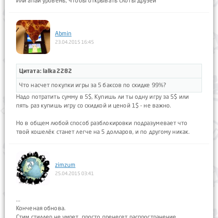
Или апай уровень, чтобы открывать слоты друзей
Abmin
23.04.2015 16:45
Цитата: lalka2282
Что насчет покупки игры за 5 баксов по скидке 99%?
Надо потратить сумму в 5$, Купишь ли ты одну игру за 5$ или
пять раз купишь игру со скидкой и ценой 1$ - не важно.
Но в общем любой способ разблокировки подразумевает что
твой кошелёк станет легче на 5 долларов, и по другому никак.
zimzum
25.04.2015 03:41
...
Конченая обнова.
Стим стиллер не умрет, просто пренесет распространение