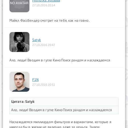
Mishutka_eptaaaa
27.10.2016 20:14
Майкл Фассбендер смотрит на тебя, как на говно.
Satyk
27.10.2016 20:47
Ало, люди! Вводим в гугле КиноПоиск рандом и наслаждаемся
F1N
27.10.2016 20:51
Цитата: Satyk
Ало, люди! Вводим в гугле КиноПоиск рандом и наслаждаемся
Наслаждаемся миллиардом фильтров и вариантами, которые я
никогда бы в жизни не включил даже за деньги. Знаем,