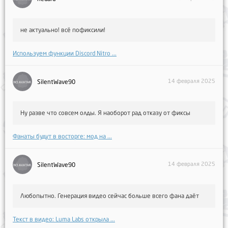
не актуально! всё пофиксили!
Используем функции Discord Nitro ...
14 февраля 2025
SilentWave90
Ну разве что совсем олды. Я наоборот рад отказу от фиксы
Фанаты будут в восторге: мод на ...
14 февраля 2025
SilentWave90
Любопытно. Генерация видео сейчас больше всего фана даёт
Текст в видео: Luma Labs открыла ...