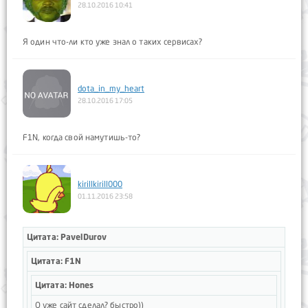
28.10.2016 10:41
Я один что-ли кто уже знал о таких сервисах?
dota_in_my_heart
28.10.2016 17:05
F1N, когда свой намутишь-то?
kirillkirill000
01.11.2016 23:58
Цитата: PavelDurov
Цитата: F1N
Цитата: Hones
О уже сайт сделал? быстро))