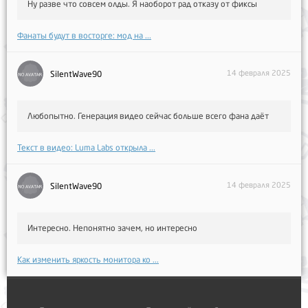
Ну разве что совсем олды. Я наоборот рад отказу от фиксы
Фанаты будут в восторге: мод на ...
14 февраля 2025
SilentWave90
Любопытно. Генерация видео сейчас больше всего фана даёт
Текст в видео: Luma Labs открыла ...
14 февраля 2025
SilentWave90
Интересно. Непонятно зачем, но интересно
Как изменить яркость монитора ко ...