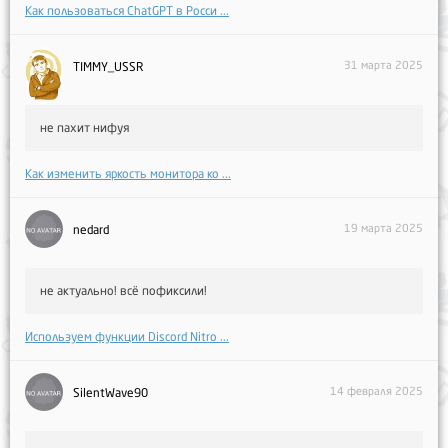
Как пользоваться ChatGPT в Росси ...
31 марта 2025
TIMMY_USSR
не пахит нифуя
Как изменить яркость монитора ко ...
19 марта 2025
nedard
не актуально! всё пофиксили!
Используем функции Discord Nitro ...
14 февраля 2025
SilentWave90