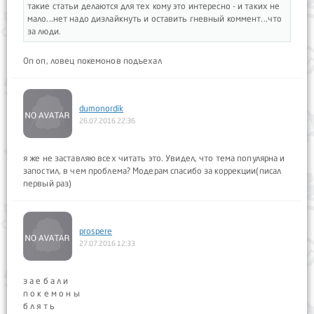
такие статьи делаются для тех кому это интересно - и таких не
мало...нет надо дизлайкнуть и оставить гневный коммент...что
за люди.
Оп оп, ловец покемонов подъехал
dumonordik
26.07.2016 22:36
я же не заставляю всех читать это. Увидел, что тема популярна и
запостил, в чем проблема? Модерам спасибо за коррекции(писал
первый раз)
prospere
27.07.2016 12:33
з а е б а л и
п о к е м о н ы
б л я т ь