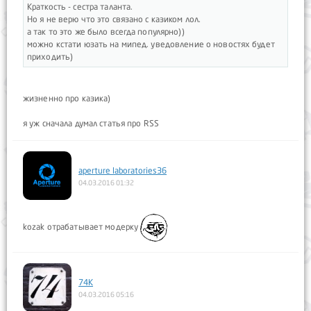
Краткость - сестра таланта.
Но я не верю что это связано с казиком лол.
а так то это же было всегда популярно))
можно кстати юзать на мипед. уведовление о новостях будет
приходить)
жизненно про казика)
я уж сначала думал статья про RSS
aperture laboratories36
04.03.2016 01:32
kozak отрабатывает модерку
74K
04.03.2016 05:16