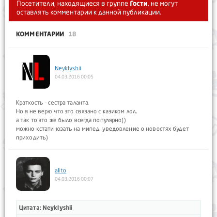
Посетители, находящиеся в группе
Гости
, не могут
оставлять комментарии к данной публикации.
КОММЕНТАРИИ
18
NeykIyshii
04.03.2016 00:05
Краткость - сестра таланта.
Но я не верю что это связано с казиком лол.
а так то это же было всегда популярно))
можно кстати юзать на мипед. уведовление о новостях будет
приходить)
alito
04.03.2016 00:07
Цитата: NeykIyshii