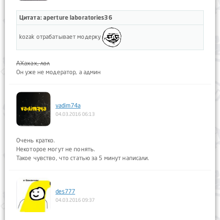
Цитата: aperture laboratories36
kozak отрабатывает модерку
АХахах, лол
Он уже не модератор, а админ
vadim74a
04.03.2016 06:13
Очень кратко.
Некоторое могут не понять.
Такое чувство, что статью за 5 минут написали.
des777
04.03.2016 09:37