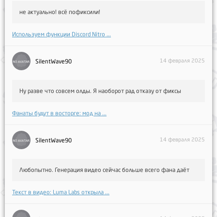
не актуально! всё пофиксили!
Используем функции Discord Nitro ...
14 февраля 2025
SilentWave90
Ну разве что совсем олды. Я наоборот рад отказу от фиксы
Фанаты будут в восторге: мод на ...
14 февраля 2025
SilentWave90
Любопытно. Генерация видео сейчас больше всего фана даёт
Текст в видео: Luma Labs открыла ...