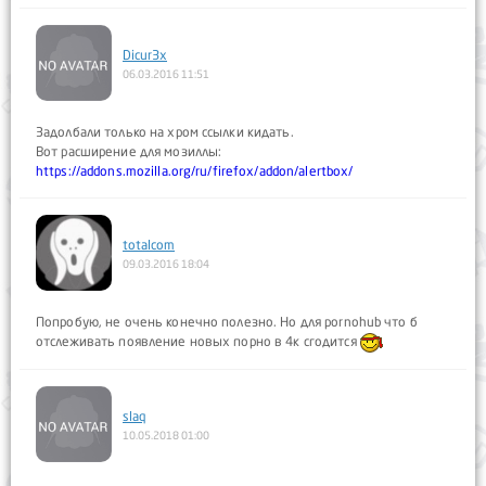
Dicur3x
06.03.2016 11:51
Задолбали только на хром ссылки кидать.
Вот расширение для мозиллы:
https://addons.mozilla.org/ru/firefox/addon/alertbox/
totalcom
09.03.2016 18:04
Попробую, не очень конечно полезно. Но для pornohub что б
отслеживать появление новых порно в 4к сгодится
slaq
10.05.2018 01:00