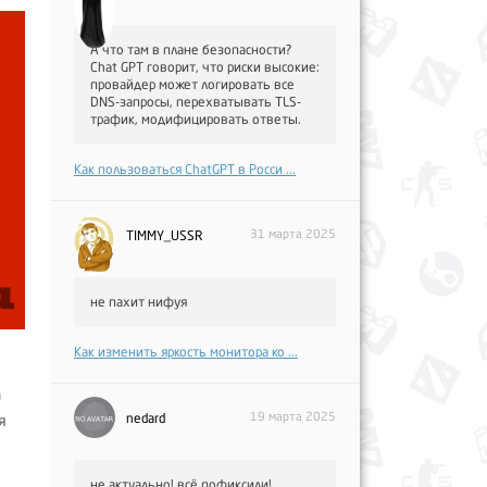
А что там в плане безопасности?
Chat GPT говорит, что риски высокие:
провайдер может логировать все
DNS-запросы, перехватывать TLS-
трафик, модифицировать ответы.
Как пользоваться ChatGPT в Росси ...
31 марта 2025
TIMMY_USSR
не пахит нифуя
Как изменить яркость монитора ко ...
а
19 марта 2025
nedard
я
не актуально! всё пофиксили!