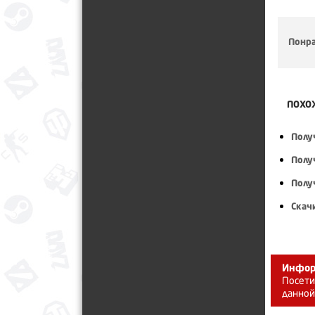
Понра
ПОХО
Полу
Полу
Полу
Скач
Инфор
Посети
данной