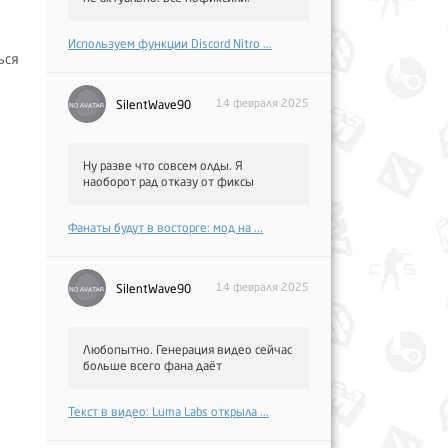
Используем функции Discord Nitro ...
ься
14 февраля 2025
SilentWave90
Ну разве что совсем олды. Я
наоборот рад отказу от фиксы
Фанаты будут в восторге: мод на ...
14 февраля 2025
SilentWave90
Любопытно. Генерация видео сейчас
больше всего фана даёт
Текст в видео: Luma Labs открыла ...