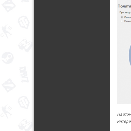
На этом
интере