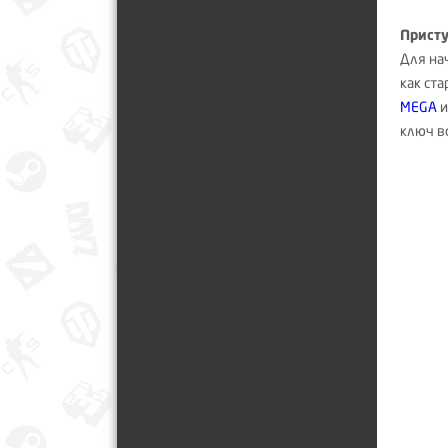
Присту
Для на
как ст
MEGA
и
ключ в