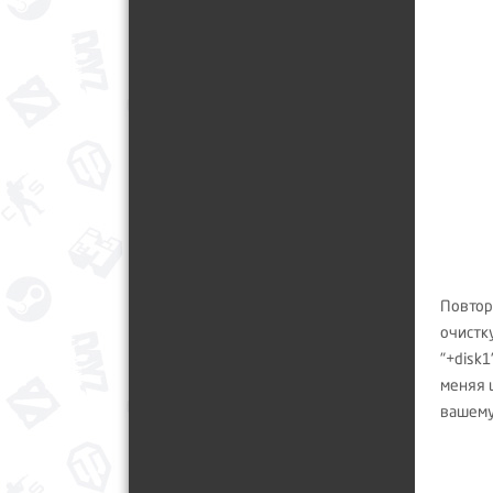
Повтор
очистку
"+disk1
меняя ц
вашему