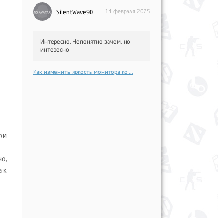
14 февраля 2025
SilentWave90
Интересно. Непонятно зачем, но
интересно
Как изменить яркость монитора ко ...
или
но,
а к