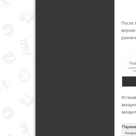
После 
версия
различ
Устана
аккаун
аккаун