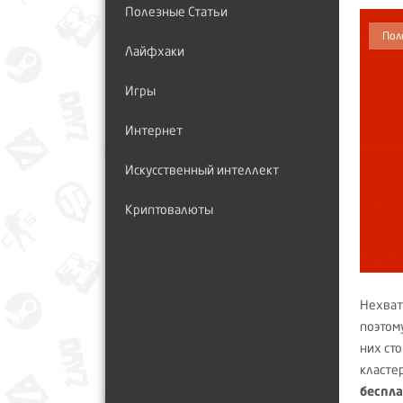
Полезные Статьи
Пол
Лайфхаки
Игры
Интернет
Искусственный интеллект
Криптовалюты
Нехват
поэтом
них ст
класте
беспла