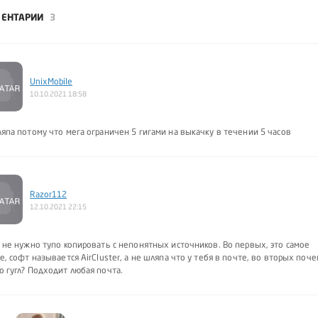
ЕНТАРИИ
3
UnixMobile
10.10.2021 18:58
япа потому что мега ограничен 5 гигами на выкачку в течении 5 часов
Razor112
12.10.2021 22:15
 не нужно тупо копировать с непонятных источников. Во первых, это самое
е, софт называется AirCluster, а не шляпа что у тебя в почте, во вторых поч
 гугл? Подходит любая почта.