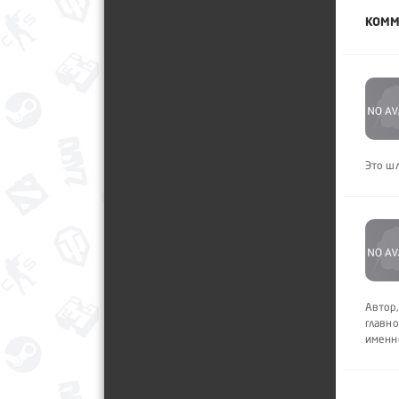
КОММ
Это шл
Автор,
главно
именно