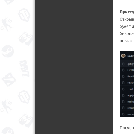
Присту
Открыв
будет 
безопа
пользо
После т