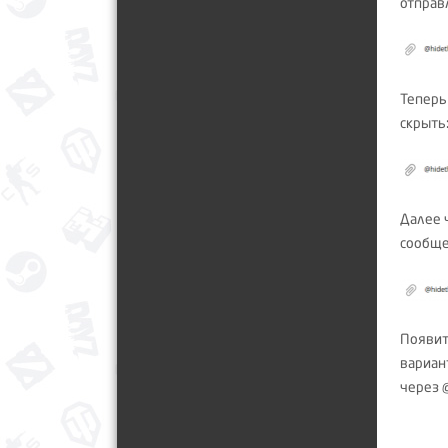
отправ
Теперь
скрыть
Далее 
сообще
Появит
вариан
через 