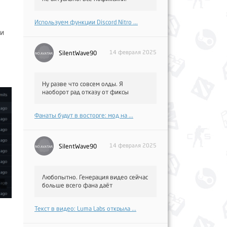
Используем функции Discord Nitro ...
ки
14 февраля 2025
SilentWave90
Ну разве что совсем олды. Я
наоборот рад отказу от фиксы
Фанаты будут в восторге: мод на ...
14 февраля 2025
SilentWave90
Любопытно. Генерация видео сейчас
больше всего фана даёт
Текст в видео: Luma Labs открыла ...