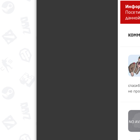
Инфор
Посети
данной
КОММ
спасиб
не про