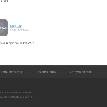
ботает
Lazy Dog
02.07.2021 16:45
ука, в группах юзаю 24/7
 администратору
Правила сайта
Сотрудничество
е носят исключительно
ании материала с сайта,