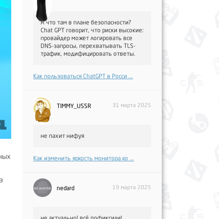
А что там в плане безопасности?
Chat GPT говорит, что риски высокие:
провайдер может логировать все
DNS-запросы, перехватывать TLS-
трафик, модифицировать ответы.
Как пользоваться ChatGPT в Росси ...
31 марта 2025
TIMMY_USSR
не пахит нифуя
ных
Как изменить яркость монитора ко ...
з
19 марта 2025
nedard
не актуально! всё пофиксили!