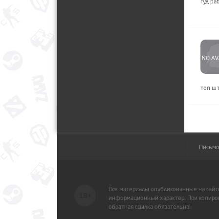
гуд ра
топ шт
Письмо
Все материалы опубликованные на сайт
информационный характер. При копиров
обратная ссылка обязательна!