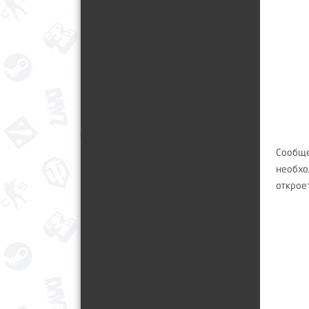
Сообще
необход
откроет