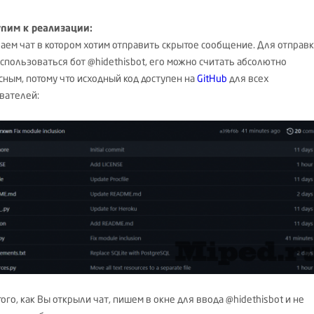
пим к реализации:
аем чат в котором хотим отправить скрытое сообщение. Для отправ
использоваться бот @hidethisbot, его можно считать абсолютно
сным, потому что исходный код доступен на
GitHub
для всех
вателей:
ого, как Вы открыли чат, пишем в окне для ввода @hidethisbot и не