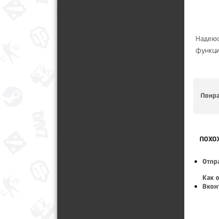
Надеюс
функци
Понра
ПОХО
Отпр
Как 
Вкон