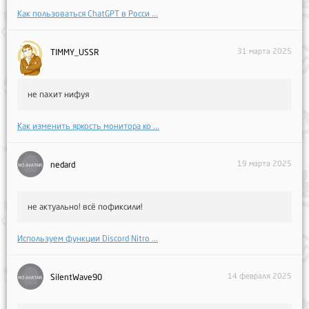
Как пользоваться ChatGPT в Росси ...
31 марта 2025
TIMMY_USSR
не пахит нифуя
Как изменить яркость монитора ко ...
19 марта 2025
nedard
не актуально! всё пофиксили!
Используем функции Discord Nitro ...
14 февраля 2025
SilentWave90