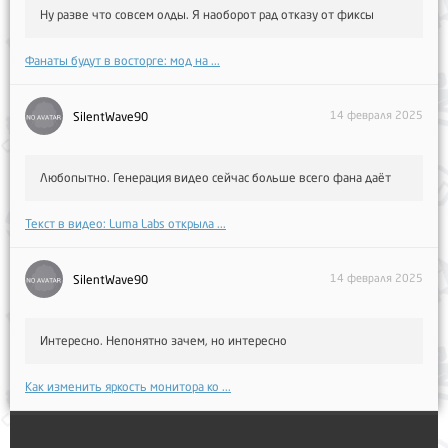
Ну разве что совсем олды. Я наоборот рад отказу от фиксы
Фанаты будут в восторге: мод на ...
14 февраля 2025
SilentWave90
Любопытно. Генерация видео сейчас больше всего фана даёт
Текст в видео: Luma Labs открыла ...
14 февраля 2025
SilentWave90
Интересно. Непонятно зачем, но интересно
Как изменить яркость монитора ко ...