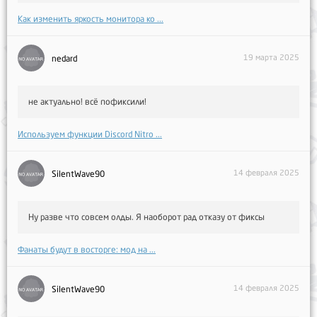
Как изменить яркость монитора ко ...
19 марта 2025
nedard
не актуально! всё пофиксили!
Используем функции Discord Nitro ...
14 февраля 2025
SilentWave90
Ну разве что совсем олды. Я наоборот рад отказу от фиксы
Фанаты будут в восторге: мод на ...
14 февраля 2025
SilentWave90