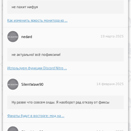
не пахит нифуя
Как изменить яркость монитора ко ...
19 марта 2025
nedard
не актуально! всё пофиксили!
Используем функции Discord Nitro ...
14 февраля 2025
SilentWave90
Ну разве что совсем олды. Я наоборот рад отказу от фиксы
Фанаты будут в восторге: мод на ...