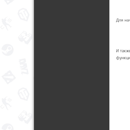
Для на
И такж
функци