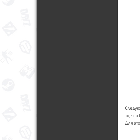
Следую
то, что
Для эт