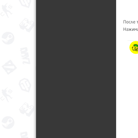
После 
Нажима