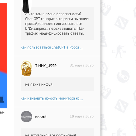
А что там в плане безопасности?
Chat GPT говорит, что риски высокие:
провайдер может логировать все
DNS-запросы, перехватывать TLS-
трафик, модифицировать ответы.
Как пользоваться ChatGPT в Росси ...
31 марта 2025
TIMMY_USSR
не пахит нифуя
Как изменить яркость монитора ко ...
льм
19 марта 2025
nedard
о
не актуально! всё пофиксили!