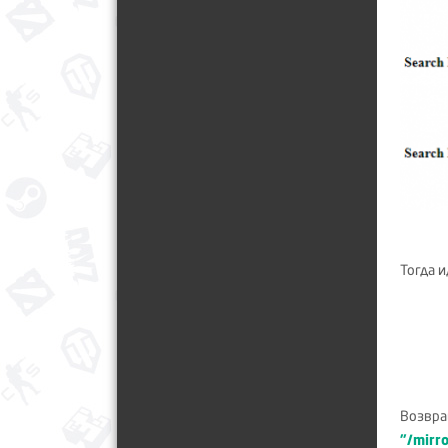
Тогда 
Возвра
"/mirr