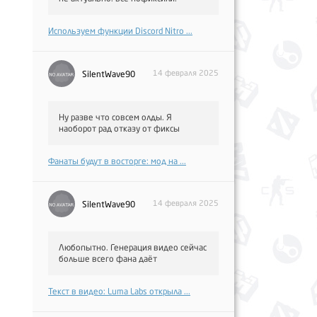
Используем функции Discord Nitro ...
14 февраля 2025
SilentWave90
Ну разве что совсем олды. Я
наоборот рад отказу от фиксы
Фанаты будут в восторге: мод на ...
14 февраля 2025
SilentWave90
Любопытно. Генерация видео сейчас
больше всего фана даёт
Текст в видео: Luma Labs открыла ...