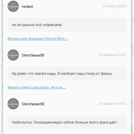
19 марта 2025
nedard
не актуально! всё пофиксили!
Используем функции Discord Nitro ...
14 февраля 2025
SilentWave90
Ну разве что совсем олды. Я наоборот рад отказу от фиксы
Фанаты будут в восторге: мод на ...
14 февраля 2025
SilentWave90
Любопытно. Генерация видео сейчас больше всего фана даёт