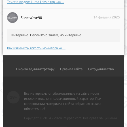
Текст в видео: Luma Labs открыла ...
14 февраля 2025
SilentWave90
Интересно. Непонятно зачем, но интересно
Как изменить яркость монитора ко ...
Письмо администратору
Правила сайта
Сотрудничество
Все материалы опубликованные на сайте носят
исключительно информационный характер. При
копировании материала с сайта, обратная ссылка
обязательна!
Copyright © 2014 - 2024, mipped.com. Все права защищены.