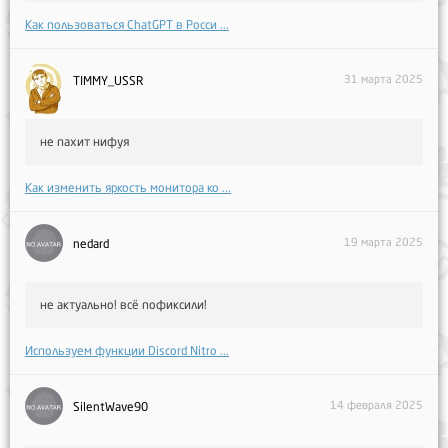
Как пользоваться ChatGPT в Росси ...
31 марта 2025
TIMMY_USSR
не пахит нифуя
Как изменить яркость монитора ко ...
19 марта 2025
nedard
не актуально! всё пофиксили!
Используем функции Discord Nitro ...
14 февраля 2025
SilentWave90