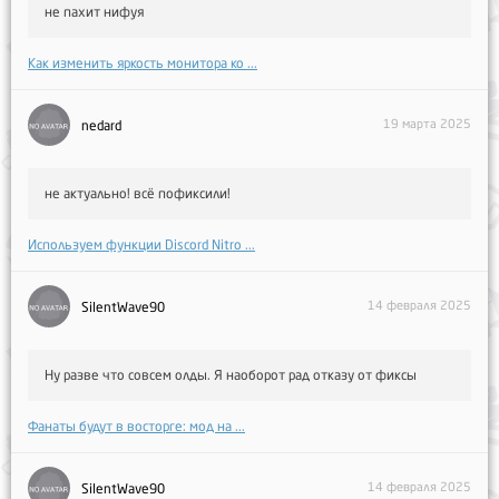
не пахит нифуя
Как изменить яркость монитора ко ...
19 марта 2025
nedard
не актуально! всё пофиксили!
Используем функции Discord Nitro ...
14 февраля 2025
SilentWave90
Ну разве что совсем олды. Я наоборот рад отказу от фиксы
Фанаты будут в восторге: мод на ...
14 февраля 2025
SilentWave90