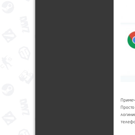
Примеч
Просто
логиним
телефо