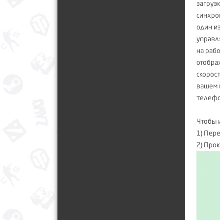
загруз
синхро
один и
управл
на раб
отобра
скорос
вашем 
телефо
Чтобы 
1) Пер
2) Про