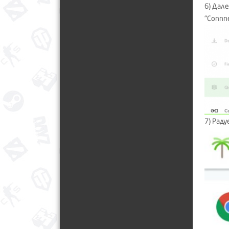
6) Дал
"Connn
7) Раду