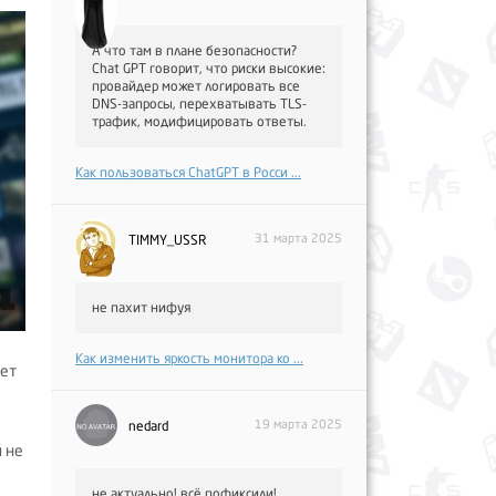
А что там в плане безопасности?
Chat GPT говорит, что риски высокие:
провайдер может логировать все
DNS-запросы, перехватывать TLS-
трафик, модифицировать ответы.
Как пользоваться ChatGPT в Росси ...
31 марта 2025
TIMMY_USSR
не пахит нифуя
Как изменить яркость монитора ко ...
нет
19 марта 2025
nedard
 не
не актуально! всё пофиксили!