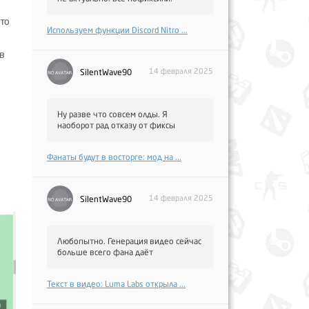
я
это
Используем функции Discord Nitro ...
в
14 февраля 2025
SilentWave90
Ну разве что совсем олды. Я
наоборот рад отказу от фиксы
Фанаты будут в восторге: мод на ...
14 февраля 2025
SilentWave90
Любопытно. Генерация видео сейчас
больше всего фана даёт
Текст в видео: Luma Labs открыла ...