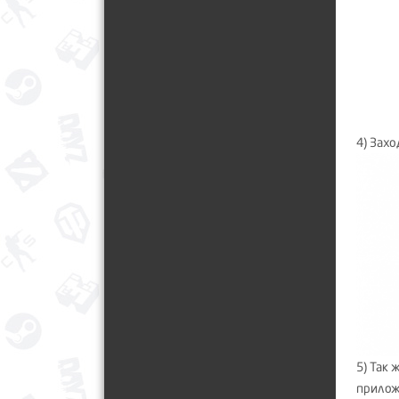
4) Зах
5) Так 
прило