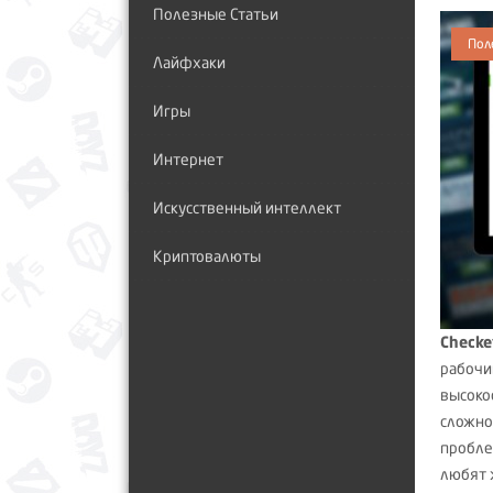
Полезные Статьи
Пол
Лайфхаки
Игры
Интернет
Искусственный интеллект
Криптовалюты
Checke
рабочи
высоко
сложно
пробле
любят 