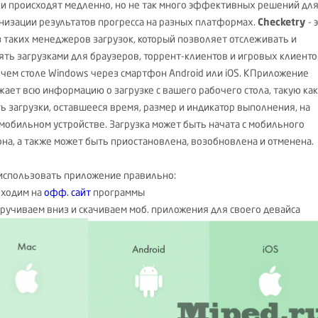
ки происходят медленно, но не так много эффективных решений дл
низации результатов прогресса на разных платформах.
Checketry
- 
з таких менеджеров загрузок, который позволяет отслеживать и
ять загрузками для браузеров, торрент-клиентов и игровых клиенто
очем столе Windows через смартфон Android или iOS. КПриложение
жает всю информацию о загрузке с вашего рабочего стола, такую как
ть загрузки, оставшееся время, размер и индикатор выполнения, на
мобильном устройстве. Загрузка может быть начата с мобильного
на, а также может быть приостановлена, возобновлена и отменена.
использовать приложение правильно:
еходим на
офф. сайт
программы
кручиваем вниз и скачиваем моб. приложения для своего девайса