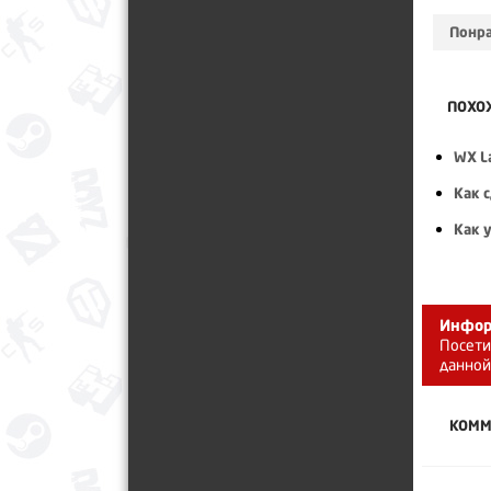
Понра
ПОХО
WX L
Как 
Как 
Инфор
Посети
данной
КОММ