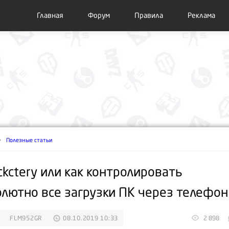
Главная
Форум
Правила
Реклама
Полезные статьи
ckctery или как контролировать
олютно все загрузки ПК через телефон
FLM952GR
08.10.2019 10:33
2 898