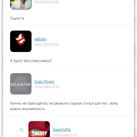
03.02.2018 12:26
Годнота
adlucky
03.02.2018 12:53
4 пункт без мака никак?
Crazy finger
03.02.2018 14:54
Лично не пригодится, но реально годная статья для тех, кому
важна анонимность.
SweetyPie
03.02.2018 21:21