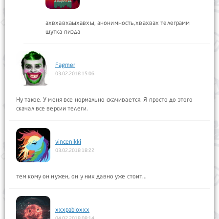
ахвхавхаыхавхы, анонимность,хвахвах телеграмм
шутка пизда
Fagmer
03.02.2018 15:06
Ну такое. У меня все нормально скачивается. Я просто до этого
скачал все версии телеги.
vincenikki
03.02.2018 18:22
тем кому он нужен, он у них давно уже стоит...
xxxpabloxxx
04.02.2018 08:14