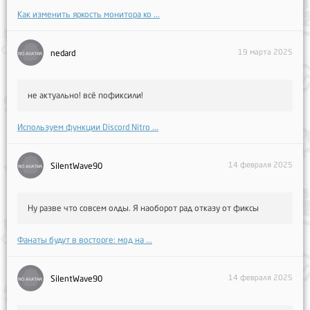
Как изменить яркость монитора ко ...
19 марта 2025
nedard
не актуально! всё пофиксили!
Используем функции Discord Nitro ...
14 февраля 2025
SilentWave90
Ну разве что совсем олды. Я наоборот рад отказу от фиксы
Фанаты будут в восторге: мод на ...
14 февраля 2025
SilentWave90