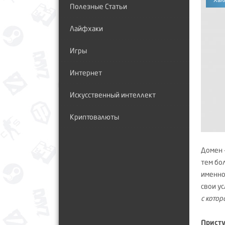
Полезные Статьи
Лайфхаки
Игры
Интернет
Искусственный интеллект
Криптовалюты
Домен 
тем бо
именно
свои у
с котор
Присту