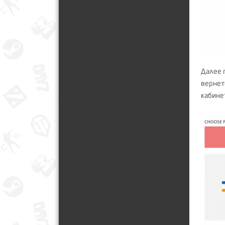
Далее 
вернет
кабине