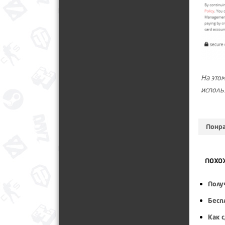
На это
исполь
Понра
ПОХО
Полу
Беспл
Как 