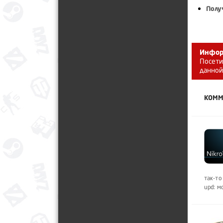
Полу
Инфор
Посети
данной
КОММ
так-то
upd: 