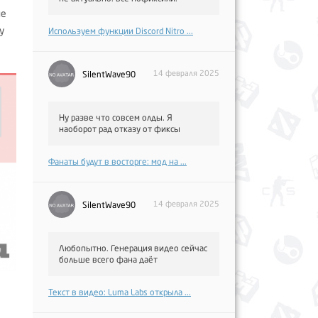
не
у
Используем функции Discord Nitro ...
14 февраля 2025
SilentWave90
Ну разве что совсем олды. Я
наоборот рад отказу от фиксы
Фанаты будут в восторге: мод на ...
14 февраля 2025
SilentWave90
Любопытно. Генерация видео сейчас
больше всего фана даёт
Текст в видео: Luma Labs открыла ...