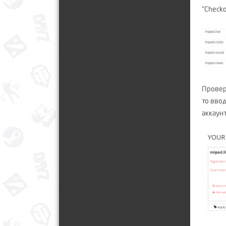
"Checko
Провер
то вво
аккаун