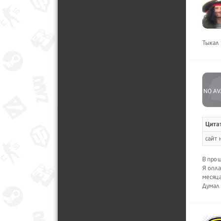
Тыкал 
Цита
сайт 
В прош
Я опла
месяца
Думал 