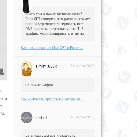
А что там в плане безопасности?
Chat GPT говорит, что риски высокие:
провайдер может логировать все
DNS-запросы, перехватывать TLS-
трафик, модифицировать ответы.
Как пользоваться ChatGPT в Росси ...
31 марта 2025
TIMMY_USSR
не пахит нифуя
е,
ег и
Как изменить яркость монитора ко ...
ет
та,
19 марта 2025
nedard
не актуально! всё пофиксили!