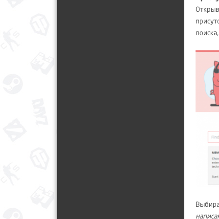
Откры
присут
поиска
Выбира
написа