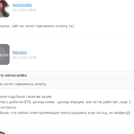
omcocucbku
29.11.2021 08:05
тыкал. сайт не хочет принимать оплату, эх)
Nikolaich
30.11.2021 19:09
та: omcocucbku
не хочет принимать оплату
лом году была такая-же акция
тил с дебетки ВТБ, доллар сняли - доллар вернули, все четко работает, еще 2
 осталось
было, что сейчас этим промокодом смогу продлить еще на год, но нифига)))