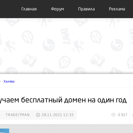
Главная
Форум
Правила
Реклама
Халява
учаем бесплатный домен на один год
TRADEITMAN
28.11.2021 12:33
6 917
ява