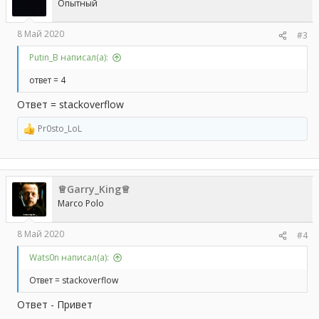
и
Опытный
:
8 Май 2020
#3
Putin_B написал(а):
ответ = 4
Ответ = stackoverflow
Pr0sto_LoL
Р
е
а
к
ц
♕Garry_King♕
и
и
Marco Polo
:
8 Май 2020
#4
Wats0n написал(а):
Ответ = stackoverflow
Ответ - Привет