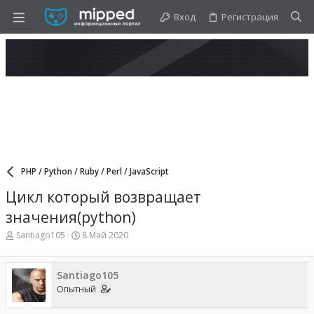
Вход
Регистрация
PHP / Python / Ruby / Perl / JavaScript
Цикл который возвращает
значения(python)
А
Д
Santiago105
8 Май 2020
в
а
т
т
о
а
Santiago105
р
н
Опытный
т
а
е
ч
м
а