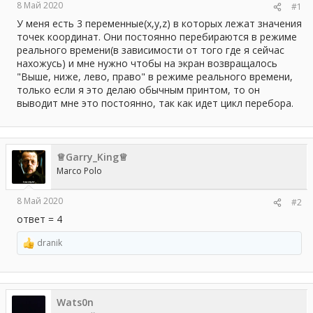
8 Май 2020
#1
ы
л
а
У меня есть 3 переменные(x,y,z) в которых лежат значения
точек координат. Они постоянно перебираются в режиме
реального времени(в зависимости от того где я сейчас
нахожусь) и мне нужно чтобы на экран возвращалось
"Выше, ниже, лево, право" в режиме реального времени,
только если я это делаю обычным принтом, то он
выводит мне это постоянно, так как идет цикл перебора.
♕Garry_King♕
Marco Polo
8 Май 2020
#2
ответ = 4
dranik
Р
е
а
к
ц
Wats0n
и