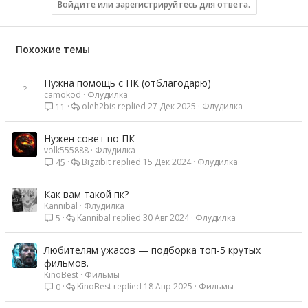
Войдите или зарегистрируйтесь для ответа.
Похожие темы
Нужна помощь с ПК (отблагодарю)
camokod
Флудилка
oleh2bis
27 Дек 2025
Флудилка
11
Нужен совет по ПК
volk555888
Флудилка
Bigzibit
15 Дек 2024
Флудилка
45
Как вам такой пк?
Kannibal
Флудилка
Kannibal
30 Авг 2024
Флудилка
5
Любителям ужасов — подборка топ-5 крутых
фильмов.
KinoBest
Фильмы
KinoBest
18 Апр 2025
Фильмы
0