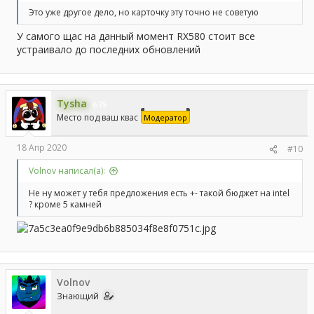
Это уже другое дело, но карточку эту точно не советую
У самого щас на данный момент RX580 стоит все
устраивало до последних обновлений
Tysha
75
Место под ваш квас
Модератор
18 Апр 2020
#10
Volnov написал(а):
Не ну может у тебя предложения есть +- такой бюджет на intel
? кроме 5 камней
Volnov
Знающий