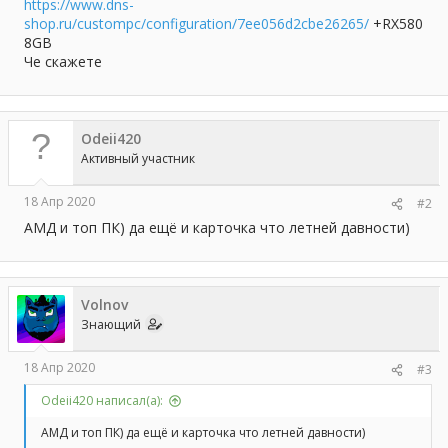
а
https://www.dns-
shop.ru/custompc/configuration/7ee056d2cbe26265/
+RX580
8GB
Че скажете
Odeii420
Активный участник
18 Апр 2020
#2
АМД и топ ПК) да ещё и карточка что летней давности)
Volnov
Знающий
18 Апр 2020
#3
Odeii420 написал(а):
АМД и топ ПК) да ещё и карточка что летней давности)