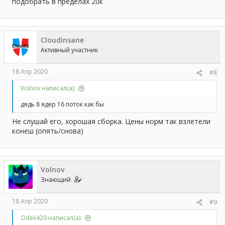
подобрать в пределах 20к
Cloudinsane
Активный участник
18 Апр 2020
#8
Volnov написал(а):
дядь 8 ядер 16 поток как бы
Не слушай его, хорошая сборка. Цены норм так взлетели
конеш (опять/снова)
Volnov
Знающий
18 Апр 2020
#9
Odeii420 написал(а):