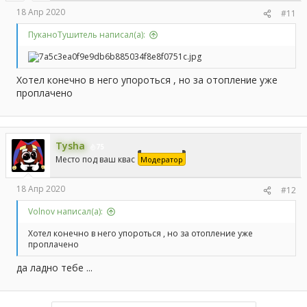
18 Апр 2020
#11
ПуканоТушитель написал(а):
Хотел конечно в него упороться , но за отопление уже
проплачено
Tysha
75
Место под ваш квас
Модератор
18 Апр 2020
#12
Volnov написал(а):
Хотел конечно в него упороться , но за отопление уже
проплачено
да ладно тебе ...