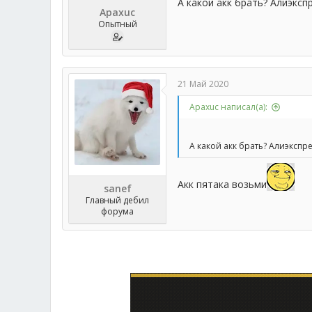
А какой акк брать? Алиэксп
Apaxuc
Опытный
21 Май 2020
Apaxuc написал(а):
А какой акк брать? Алиэкспр
Акк пятака возьми
sanef
Главный дебил
форума