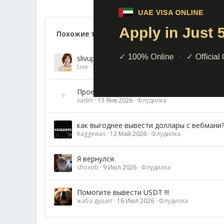
Похожие темы
slivup.top всё, сдох?
Live
30 Дек 2025
Флудилка
Проект Шерри скам?
vadm
13 Янв 2026
Флудилка
как выгоднее вывести доллары с вебмани
Kaggewas
12 Май 2026
Флудилка
Я вернулся
shoxob
9 Июл 2026
Флудилка
Помогите вывести USDT !!!
жаба душит
16 Июл 2026
Флудилка