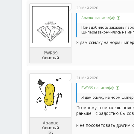
20 Май 2020
Apaxuc написал(а):
Понадобилось заказать паро
Шиперы закончились на мипе
Я дам ссылку на норм шипер
PWR99
Опытный
21 Май 2020
PWR99 написал(а):
Я дам ссылку на норм шипера
По-моему ты можешь подели
раньше - с радостью бы сов
Apaxuc
и не посоветовать другим х
Опытный