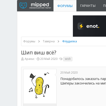
ГАРАНТЫ
П
ФОРУМЫ
Форумы
Таверна
Флудилка
Шип виш всё?
А
Д
Т
Apaxuc
20 Май 2020
wish
в
а
е
т
т
г
о
а
и
20 Май 2020
р
н
т
а
Понадобилось заказать пар
е
ч
Шиперы закончились на мип
м
а
ы
л
а