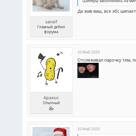
Шиперы закончились на мипе
Да жив виш, все збс шипае
sanef
Главный дебил
форума
20 Май 2020
Отслеживал парочку тем, п
Apaxuc
Опытный
20 Май 2020