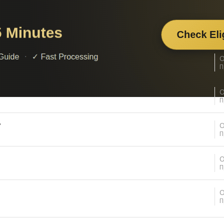
О
П
О
П
?
О
П
О
П
О
П