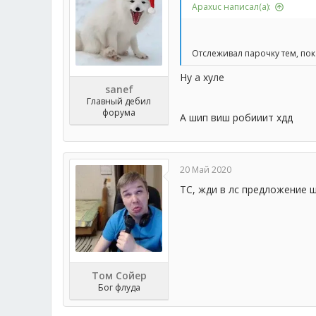
Apaxuc написал(а):
Отслеживал парочку тем, по
Ну а хуле
sanef
Главный дебил
форума
А шип виш робииит хдд
20 Май 2020
ТС, жди в лс предложение 
Том Сойер
Бог флуда