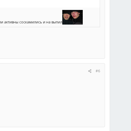
ли активны соскамились и на выпил
#6