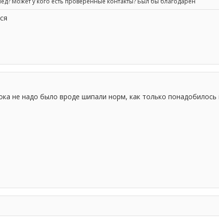
д? Может у кого есть проверенные контакты? Был бы благодарен
тся
ока не надо было вроде шипали норм, как только понадобилось 