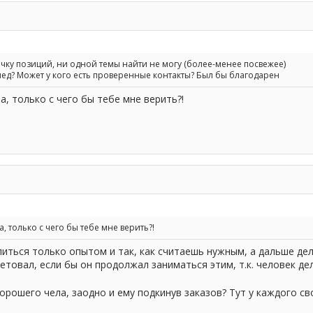
чку позиций, ни одной темы найти не могу (более-менее посвежее)
д? Может у кого есть проверенные контакты? Был бы благодарен
а, только с чего бы тебе мне верить?!
, только с чего бы тебе мне верить?!
ться только опытом и так, как считаешь нужным, а дальше дело
етовал, если бы он продолжал заниматься этим, т.к. человек д
орошего чела, заодно и ему подкинув заказов? Тут у каждого с