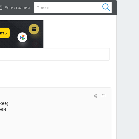
Регистрация
#1
жее)
рен