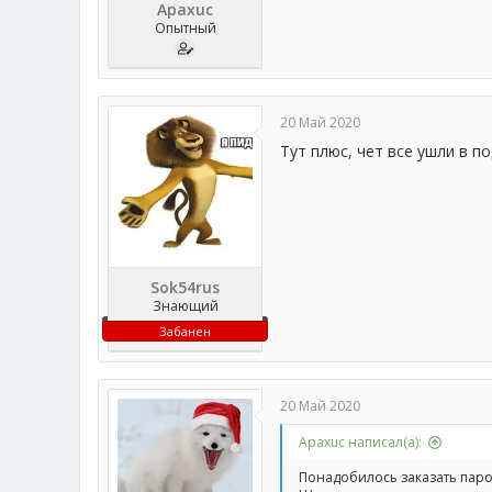
Apaxuc
Опытный
20 Май 2020
Тут плюс, чет все ушли в п
Sok54rus
Знающий
Забанен
20 Май 2020
Apaxuc написал(а):
Понадобилось заказать паро