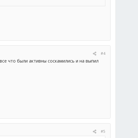
#4
все что были активны соскамились и на выпил
#5