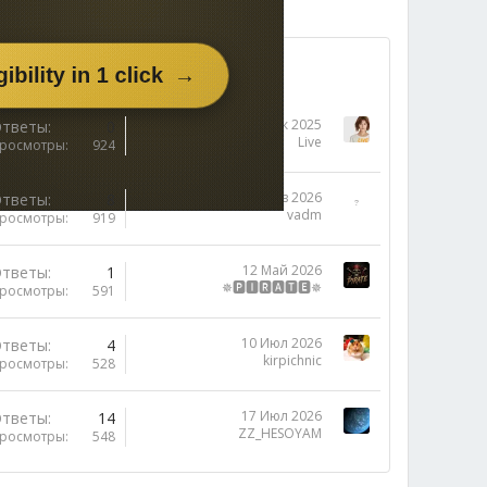
30 Дек 2025
тветы
0
Live
росмотры
924
15 Янв 2026
тветы
8
vadm
росмотры
919
12 Май 2026
тветы
1
✵🅿🅸🆁🅰🆃🅴✵
росмотры
591
10 Июл 2026
тветы
4
kirpichnic
росмотры
528
17 Июл 2026
тветы
14
ZZ_HESOYAM
росмотры
548