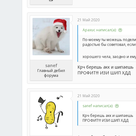
21 Май 2020
Apaxuc написал(а):
По-моему ты можешь поделить
радостью бы советовал, если
хорошего чела, заодно и ему
sanef
Крч берешь акк и шипаешь
Главный дебил
ПРОФИТ!!! ИЗИ ШИП ХДД
форума
21 Май 2020
sanef написал(а):
Крч берешь акк и шипаешь
ПРОФИТ!!! ИЗИ ШИП ХДД