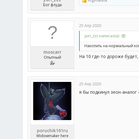
loginsasha
Р
Бог флуда
е
а
к
ц
25 Апр 2020
и
и
yuri_zzz написал(а):
:
Накопить на нормальный комп
moscarr
На 10 где-то дороже будет,
Опытный
25 Апр 2020
я бы подкинул зеон-аналог
poruchik161ru
Widowmaker here