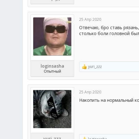
25 Апр 2020
Отвечаю, бро ставь рязань,
столько боли головной был
loginsasha
yuri_zzz
Р
Опытный
е
а
к
ц
25 Апр 2020
и
и
Накопить на нормальный ко
:
yuri_zzz