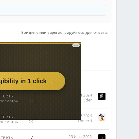
Войдите или зарегистрируйтесь для ответа.
15 Окт 2024
тветы
8
LostFluder
росмотры
3K
24 Май 2026
тветы
5
Tomerri
росмотры
2K
29 Июн 2022
тветы
7