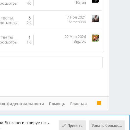
f0rfun
росмотры
4K
7 Ноя 2021
тветы
6
Semen999
росмотры
2K
22 Мар 2026
тветы
1
Bigzibit
росмотры
1K
R
 конфиденциальности
Помощь
Главная
S
S
ли Вы зарегистрируетесь.
Принять
Узнать больше…
.
Сверху
Снизу