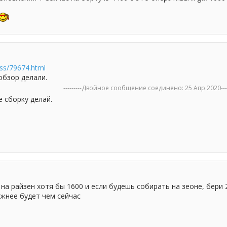
ess/79674.html
обзор делали.
---------Двойное сообщение соединено:
25 Апр 2020
---
 сборку делай.
а райзен хотя бы 1600 и если будешь собирать на зеоне, бери 2
жнее будет чем сейчас