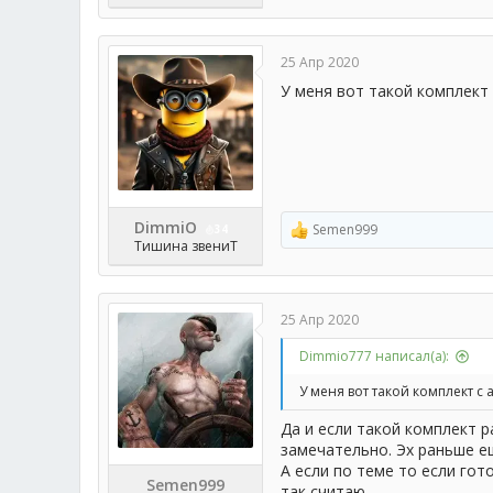
25 Апр 2020
У меня вот такой комплект 
DimmiO
Semen999
34
Р
Тишина звениТ
е
а
к
ц
25 Апр 2020
и
и
Dimmio777 написал(а):
:
У меня вот такой комплект с 
Да и если такой комплект 
замечательно. Эх раньше е
А если по теме то если гот
Semen999
так считаю.