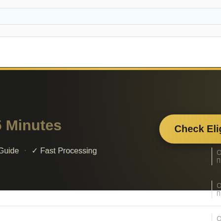
О
П
О
П
О