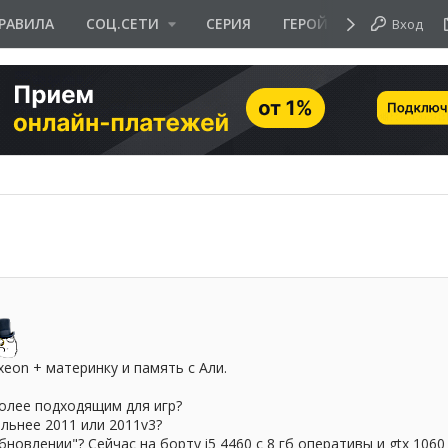
РАВИЛА
СОЦ.СЕТИ
СЕРИЯ
ГЕРОЙ ДНЯ
Вход
eon + материнку и память с Али.
более подходящим для игр?
льнее 2011 или 2011v3?
бновлении"? Сейчас на борту i5 4460 с 8 гб оперативы и gtx 1060