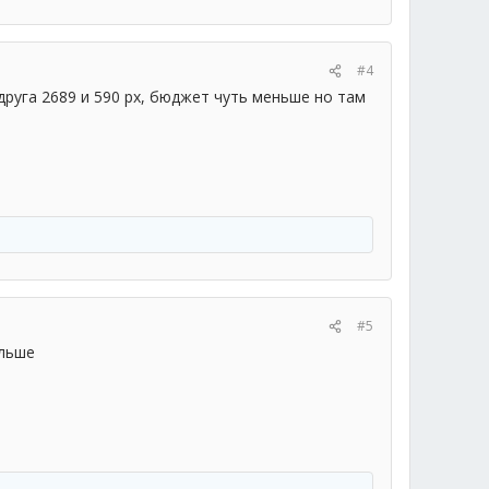
#4
 друга 2689 и 590 рх, бюджет чуть меньше но там
#5
ольше