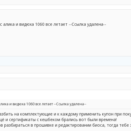
с алика и видюха 1060 все летает --Ссылка удалена--
алика и видюха 1060 все летает --Ссылка удалена--
разбить на комплектующие и к каждому применить купон при пок
щё и сертификаты с кешбеком брались вот были времена!
ов разбираться в прошивке и редактировании биоса, тогда тебе 