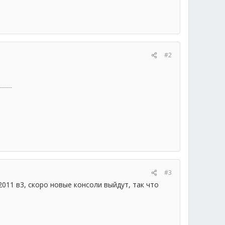
#2
------
#3
011 в3, скоро новые консоли выйдут, так что