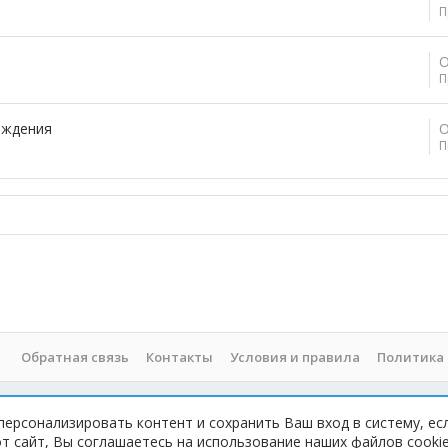
П
О
П
аждения
О
П
Обратная связь
Контакты
Условия и правила
Политика
персонализировать контент и сохранить Ваш вход в систему, ес
 При копировании материала с сайта, обратная ссылка обязательна!
 сайт, Вы соглашаетесь на использование наших файлов cookie