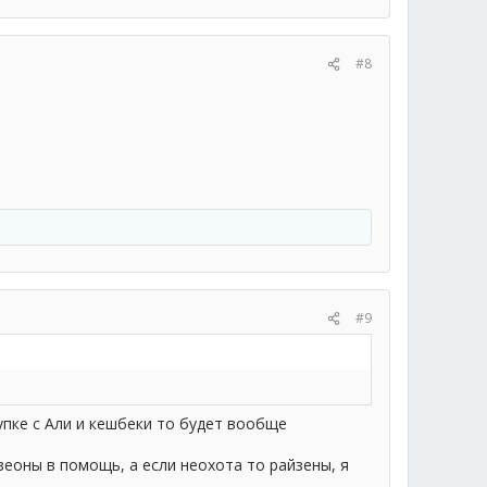
#8
#9
упке с Али и кешбеки то будет вообще
зеоны в помощь, а если неохота то райзены, я