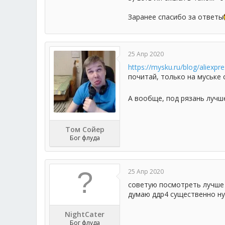
Заранее спасибо за ответы
25 Апр 2020
https://mysku.ru/blog/aliexpr
почитай, только на муське 
А вообще, под рязань лучше
Том Сойер
Бог флуда
25 Апр 2020
советую посмотреть лучше н
думаю ддр4 существенно ну
NightCater
Бог флуда