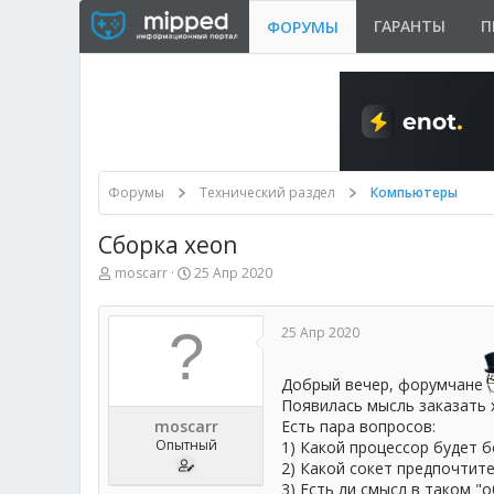
ГАРАНТЫ
П
ФОРУМЫ
Форумы
Технический раздел
Компьютеры
Сборка xeon
А
Д
moscarr
25 Апр 2020
в
а
т
т
о
а
25 Апр 2020
р
н
т
а
е
ч
Добрый вечер, форумчане
м
а
Появилась мысль заказать x
ы
л
moscarr
Есть пара вопросов:
а
Опытный
1) Какой процессор будет 
2) Какой сокет предпочтите
3) Есть ли смысл в таком "о