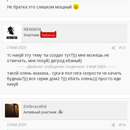
Не братка это слишком мощный
NEMAFIA
Участник
Забанен
2 Май 2020
#13
тс нахуй эту тему ты создал тут?))) мне можешь не
отвечать, мне похуй) дегрод ебаный)
---------Двойное сообщение соединено:
2 Май 2020
---------
такой олень ахахаха... сука в пол гига скорости че качать
будешь?))) все серии дом2 ?))) ебать олень))) просто иди
нахуй
Embracehd
Активный участник
2 Май 2020
#14