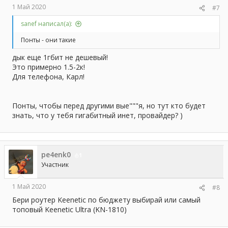
1 Май 2020
#7
sanef написал(а):
Понты - они такие
дык еще 1гбит не дешевый!
Это примерно 1.5-2к!
Для телефона, Карл!
Понты, чтобы перед другими вые"""я, но тут кто будет
знать, что у тебя гигабитный инет, провайдер? )
pe4enk0
1
Участник
1 Май 2020
#8
Бери роутер Keenetic по бюджету выбирай или самый
топовый Keenetic Ultra (KN-1810)