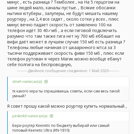
минус , есть разница ? Темболее , на На 5 герцогом на
шине людей мало, каналы пустые. , Всякие обосанки
нытики ютуберы , залуперы, не будут мешать нашему
роуртеру , на 2,4 все сидят , около сотки у всех , плюс
минус вечно падает скорость от заявленно 100 на
телефон идёт 30 40✓мб , а если гиговой подключить
разумно что там также гига нет ну 700 мб еббашит на
вифи даёт может в лучшем случае 150 мб есть разница ?
Телефоны любые начиная от шкааркнного мтса за 3
тысячи поддерживает скорость фиви 150 мб , плюс если
телефон рутован я через Магик можно вообще ебанут
себе полгига на беспроводную,
---------Двойное сообщение соединено:
1 Май 2020
---------
smeh написал(а):
тк какого хера ты спрашиваешь советы, если сам весь такой
умный?
Я совет прошу какой можно роуртер купить нормальный ,
pe4enk0 написал(а):
Бери роутер Keenetic по бюджету выбирай или самый
топовый Keenetic Ultra (KN-1810)