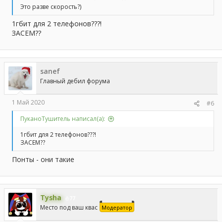
Это разве скорость?)
1гбит для 2 телефонов???!
ЗАСЕМ??
sanef
Главный дебил форума
1 Май 2020
#6
ПуканоТушитель написал(а):
1гбит для 2 телефонов???!
ЗАСЕМ??
Понты - они такие
Tysha
77
Место под ваш квас
Модератор