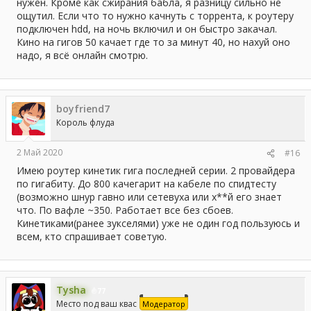
нужен. Кроме как сжирания бабла, я разницу сильно не
ощутил. Если что то нужно качнуть с торрента, к роутеру
подключен hdd, на ночь включил и он быстро закачал.
Кино на гигов 50 качает где то за минут 40, но нахуй оно
надо, я всё онлайн смотрю.
boyfriend7
Король флуда
2 Май 2020
#16
Имею роутер кинетик гига последней серии. 2 провайдера
по гигабиту. До 800 качегарит на кабеле по спидтесту
(возможно шнур гавно или сетевуха или х**й его знает
что. По вафле ~350. Работает все без сбоев.
Кинетиками(ранее зукселями) уже не один год пользуюсь и
всем, кто спрашивает советую.
Tysha
77
Место под ваш квас
Модератор