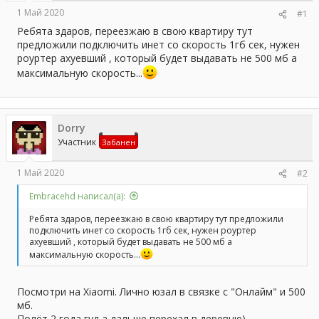
а
1 Май 2020
#1
Ребята здаров, переезжаю в свою квартиру тут
предложили подключить инет со скорость 1гб сек, нужен
роуртер ахуевший , который будет выдавать не 500 мб а
максимальную скорость...
Dorry
Участник
Забанен
1 Май 2020
#2
Embracehd написал(а):
Ребята здаров, переезжаю в свою квартиру тут предложили
подключить инет со скорость 1гб сек, нужен роуртер
ахуевший , который будет выдавать не 500 мб а
максимальную скорость...
Посмотри на Xiaomi. Лично юзал в связке с "Онлайм" и 500
мб.
Полёт 2 года гуд а дальше перехал в деревню)