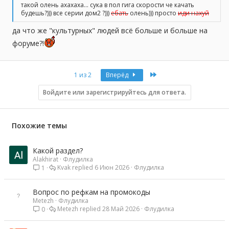
такой олень ахахаха... сука в пол гига скорости че качать
будешь?))) все серии дом2 ?)))
ебать
олень))) просто
иди нахуй
да что же "культурных" людей всё больше и больше на
форуме?!
Last
1 из 2
Вперёд
Войдите или зарегистрируйтесь для ответа.
Похожие темы
Какой раздел?
Alakhirat
Флудилка
Kvak
6 Июн 2026
Флудилка
1
Вопрос по рефкам на промокоды
Metezh
Флудилка
Metezh
28 Май 2026
Флудилка
0