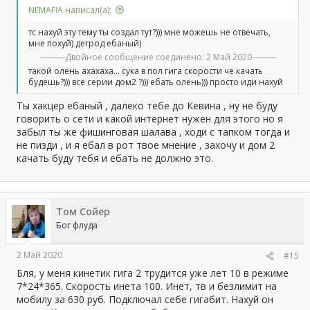
NEMAFIA написал(а):
тс нахуй эту тему ты создал тут?))) мне можешь не отвечать,
мне похуй) дегрод ебаный)
---------Двойное сообщение соединено:
2 Май 2020
---------
такой олень ахахаха... сука в пол гига скорости че качать
будешь?))) все серии дом2 ?))) ебать олень))) просто иди нахуй
Ты хакцер ебаный , далеко тебе до Кевина , ну не буду
говорить о сети и какой интернет нужен для этого но я
забыл ты же фишинговая шалава , ходи с тапком тогда и
не пизди , и я ебал в рот твое мнение , захочу и дом 2
качать буду тебя и ебать не должно это.
Том Сойер
Бог флуда
2 Май 2020
#15
Бля, у меня кинетик гига 2 трудится уже лет 10 в режиме
7*24*365. Скорость инета 100. Инет, тв и безлимит на
мобилу за 630 руб. Подключал себе гигабит. Нахуй он