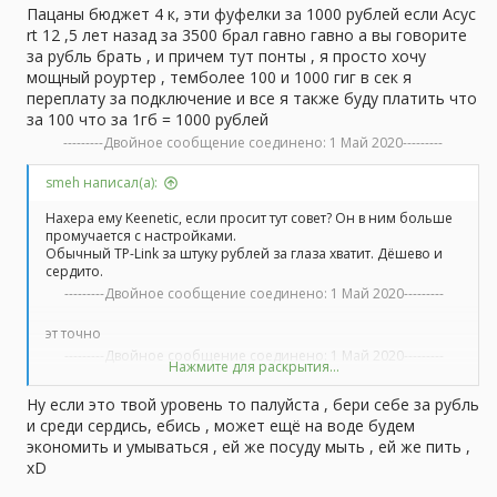
Пацаны бюджет 4 к, эти фуфелки за 1000 рублей если Асус
rt 12 ,5 лет назад за 3500 брал гавно гавно а вы говорите
за рубль брать , и причем тут понты , я просто хочу
мощный роуртер , темболее 100 и 1000 гиг в сек я
переплату за подключение и все я также буду платить что
за 100 что за 1гб = 1000 рублей
---------Двойное сообщение соединено:
1 Май 2020
---------
smeh написал(а):
Нахера ему Keenetic, если просит тут совет? Он в ним больше
промучается с настройками.
Обычный TP-Link за штуку рублей за глаза хватит. Дёшево и
сердито.
---------Двойное сообщение соединено:
1 Май 2020
---------
эт точно
---------Двойное сообщение соединено:
1 Май 2020
---------
Нажмите для раскрытия...
Ну если это твой уровень то палуйста , бери себе за рубль
школьник насмотревшийся ютуб, что еще...
и среди сердись, ебись , может ещё на воде будем
экономить и умываться , ей же посуду мыть , ей же пить ,
xD