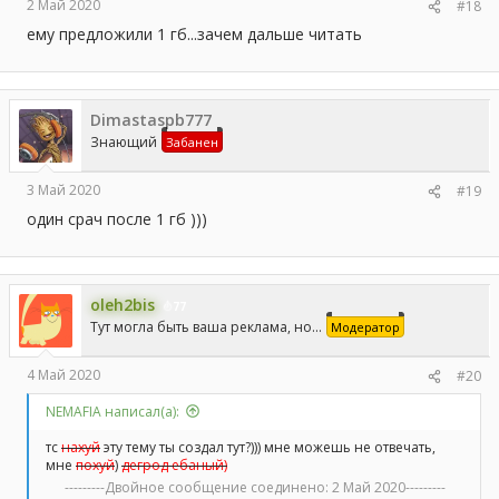
2 Май 2020
#18
ему предложили 1 гб...зачем дальше читать
Dimastaspb777
Знающий
Забанен
3 Май 2020
#19
один срач после 1 гб )))
oleh2bis
77
Тут могла быть ваша реклама, но...
Модератор
4 Май 2020
#20
NEMAFIA написал(а):
тс
нахуй
эту тему ты создал тут?))) мне можешь не отвечать,
мне
похуй
)
дегрод ебаный)
---------Двойное сообщение соединено:
2 Май 2020
---------