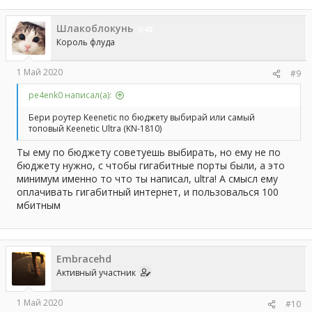
Шлакоблокунь
40
Король флуда
1 Май 2020
#9
pe4enk0 написал(а):
Бери роутер Keenetic по бюджету выбирай или самый
топовый Keenetic Ultra (KN-1810)
Ты ему по бюджету советуешь выбирать, но ему не по
бюджету нужно, с чтобы гигабитные порты были, а это
минимум именно то что ты написал, ultra! А смысл ему
оплачивать гигабитный интернет, и пользовалься 100
мбитным
Embracehd
Активный участник
1 Май 2020
#10