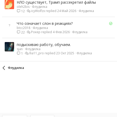
НЛО существует, Трамп рассекретил файлы
oleh2bis
Флудилка
icyWolfzx
24 Май 2026
Флудилка
12
Р
Что означает слон в реакциях?
btcc2018
Флудилка
е
Рокер
4 Фев 2026
Флудилка
22
ш
е
н
подыскиваю работу, обучаем.
о
sjan
Флудилка
Ilia11_pro
23 Окт 2025
Флудилка
1
Флудилка