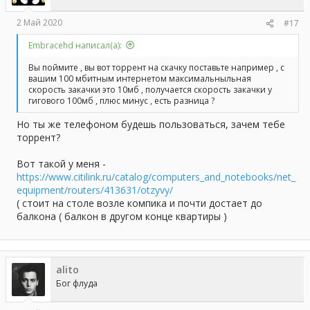
2 Май 2020
#17
Embracehd написал(а):
Вы поймите , вы вот торрент на скачку поставьте например , с
вашим 100 мбитным интернетом максимальныльная
скорость закачки это 10мб , получается скорость закачки у
гигового 100мб , плюс минус , есть разница ?
Но ты же телефоном будешь пользоваться, зачем тебе
торрент?
Вот такой у меня -
https://www.citilink.ru/catalog/computers_and_notebooks/net_
equipment/routers/413631/otzyvy/
( стоит на столе возле компика и почти достает до
балкона ( балкон в другом конце квартиры )
alito
Бог флуда