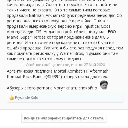
качестве издателя. Сказать что может что-то пойти не
так - ничего не сказать. Это те самые типы которые
продавали Batman: Arkham Origins предназначеную для CIS
региона для всех кто покупал её в ретейле. Они же
продавали американскую версию игры Injustice: Gods
Among Us для CIS. Недавно в рейтейле еще купил LEGO
Marvel Super Heroes которая предназначена для CIS
региона. И что-то мне подсказывает, что это была не
ошибка продавца. Так что я бы сто раз подумал перед тем
как покупать регионалку у Warner Bros, я думаю они там
сами не понимаю что и кому продают.
---------Двойное сообщение соединено:
27 Май 2020
---------
Аргентинская подписка Mortal Kombat 11: Aftermath +
Kombat Pack Bundle(459394) теперь стала для всех.
Абузеры этого региона могут спать спокойно
Frysande Kold
Р
е
а
к
ц
Войдите или зарегистрируйтесь для ответа.
и
и