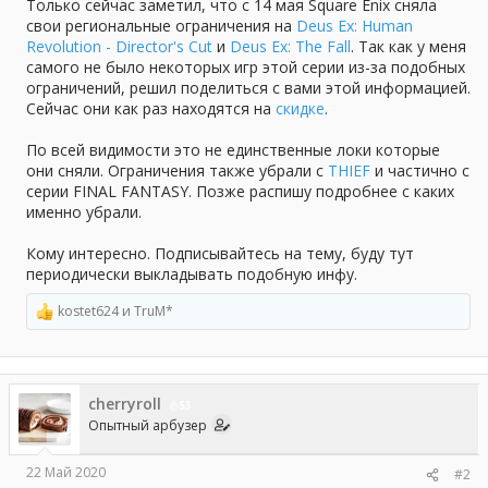
а
Только сейчас заметил, что с 14 мая Square Enix сняла
свои региональные ограничения на
Deus Ex: Human
Revolution - Director's Cut
и
Deus Ex: The Fall
. Так как у меня
самого не было некоторых игр этой серии из-за подобных
ограничений, решил поделиться с вами этой информацией.
Сейчас они как раз находятся на
скидке
.
По всей видимости это не единственные локи которые
они сняли. Ограничения также убрали с
THIEF
и частично с
серии FINAL FANTASY. Позже распишу подробнее с каких
именно убрали.
Кому интересно. Подписывайтесь на тему, буду тут
периодически выкладывать подобную инфу.
kostet624
и
TruM*
Р
е
а
к
ц
cherryroll
и
53
и
Опытный арбузер
:
22 Май 2020
#2