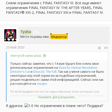
Сняли ограничения с FINAL FANTASY III. Всё еще имеют
ограничения FINAL FANTASY IV: THE AFTER YEARS, FINAL
FANTASY® XIII-2, FINAL FANTASY XIII и FINAL FANTASY IV.
Tysha
78
Место под ваш квас
Модератор
23 Май 2020
#3
cherryroll написал(а):
Только сейчас заметил, что с 14 мая Square Enix сняла свои
региональные ограничения на
Deus Ex: Human Revolution -
Director's Cut
и
Deus Ex: The Fall
. Так как у меня самого не было
некоторых игр этой серии из-за подобных ограничений,
решил поделиться с вами этой информацией. Сейчас они как
раз находятся на
скидке
.
По всей видимости это не единственные локи которые они
сняли. Ограничения также убрали с
THIEF
и частично с серии
Нажмите для раскрытия...
FINAL FANTASY. Позже распишу подробнее с каких именно
убрали.
Я дурачок.
Но ограничения в плане чего? Подарка?
Кому интересно. Подписывайтесь на тему, буду тут