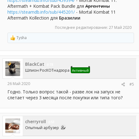
https://steamdb.info/sub/459394/
- Mortal Kombat 11:
Aftermath + Kombat Pack Bundle для
Аргентины
https://steamdb.info/sub/445201/
- Mortal Kombat 11
Aftermath Kollection для
Бразилии
Последнее редактирование:
27 Май 2020
Tysha
Р
е
а
к
ц
BlackCat
и
78
и
Шпион РосКОТнадзора
Активный
:
26 Май 2020
#5
Годно. Только вопрос такой - разве лок на запуск не
слетает через 3 месяца после покупки или типа того?
cherryroll
53
Опытный арбузер