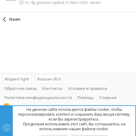
gonome
27 Июл 2026
Steam
15
Steam
Mipped light
Russian (RU)
Обратная связь
Контакты
Условия и правила
Политика конфиденциальности
Помощь
Главная
R
На данном сайте используются файлы cookie, чтобы
S
персонализировать контент и сохранить Ваш вход в систему,
S
если Вы зарегистрируетесь.
Продолжая использовать этот сайт, Вы соглашаетесь на
Copyright © 2014 - 2025, mipped.com. Все права защищены. При
использование наших файлов cookie.
копировании материала с сайта, обратная ссылка обязательна!