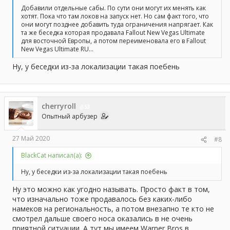
Добавили отдельные сабы. По сути они могут их менять как
хотят. Пока что там локов на запуск нет. Но сам факт того, что
они могут позднее добавить туда ограничения напрягает. Как
та же беседка которая продавала Fallout New Vegas Ultimate
для восточной Европы, а потом переименовала его в Fallout
New Vegas Ultimate RU...
Ну, у беседки из-за локализации такая поебень
cherryroll
53
Опытный арбузер
27 Май 2020
#8
BlackCat написал(а):
Ну, у беседки из-за локализации такая поебень
Ну это можно как угодно называть. Просто факт в том,
что изначально тоже продавалось без каких-либо
намеков на региональность, а потом внезапно те кто не
смотрел дальше своего носа оказались в не очень
приятной ситуации. А тут мы имеем Warner Bros в