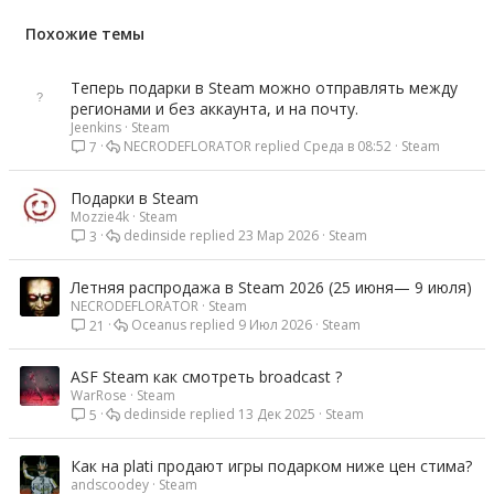
:
Похожие темы
Теперь подарки в Steam можно отправлять между
регионами и без аккаунта, и на почту.
Jeenkins
Steam
NECRODEFLORATOR
Среда в 08:52
Steam
7
Подарки в Steam
Mozzie4k
Steam
dedinside
23 Мар 2026
Steam
3
Летняя распродажа в Steam 2026 (25 июня— 9 июля)
NECRODEFLORATOR
Steam
Oceanus
9 Июл 2026
Steam
21
ASF Steam как смотреть broadcast ?
WarRose
Steam
dedinside
13 Дек 2025
Steam
5
Как на plati продают игры подарком ниже цен стима?
andscoodey
Steam