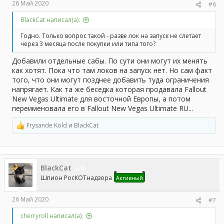
26 Май 2020
#6
BlackCat написал(а):
Годно. Только вопрос такой - разве лок на запуск не слетает
через 3 месяца после покупки или типа того?
Добавили отдельные сабы. По сути они могут их менять
как хотят. Пока что там локов на запуск нет. Но сам факт
того, что они могут позднее добавить туда ограничения
напрягает. Как та же беседка которая продавала Fallout
New Vegas Ultimate для восточной Европы, а потом
переименовала его в Fallout New Vegas Ultimate RU...
Frysande Kold
и
BlackCat
Р
е
а
к
ц
BlackCat
и
78
и
Шпион РосКОТнадзора
Активный
:
26 Май 2020
#7
cherryroll написал(а):