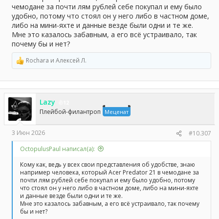
чемодане за почти лям рублей себе покупал и ему было
удобно, потому что стоял он у него либо в частном доме,
либо на мини-яхте и данные везде были одни и те же.
Мне это казалось забавным, а его всё устраивало, так
почему бы и нет?
Rochara
и
Алексей Л.
Р
е
а
к
ц
Lazy
и
12
и
Плейбой-филантроп
Меценат
:
3 Июн 2026
#10.307
OctopulusPaul написал(а):
Кому как, ведь у всех свои представления об удобстве, знаю
например человека, который Acer Predator 21 в чемодане за
почти лям рублей себе покупал и ему было удобно, потому
что стоял он у него либо в частном доме, либо на мини-яхте
и данные везде были одни и те же.
Мне это казалось забавным, а его всё устраивало, так почему
бы и нет?