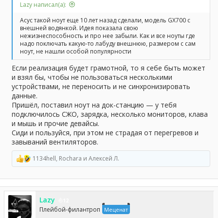
Lazy написал(а):
Асус такой ноут еще 10 лет назад сделали, модель GX700 с
внешней водянкой. Идея показала свою
нежизнеспособность и про нее забыли. Как и все ноуты где
надо поключать какую-то лабуду внешнюю, размером с сам
ноут, не нашли особой популярности
Если реализация будет грамотной, то я себе быть может
и взял бы, чтобы не пользоваться несколькими
устройствами, не переносить и не синхронизировать
данные.
Пришёл, поставил ноут на док-станцию — у тебя
подключилось СЖО, зарядка, несколько мониторов, клава
и мышь и прочие девайсы.
Сиди и пользуйся, при этом не страдая от перегревов и
завываний вентиляторов.
1134hell
,
Rochara
и
Алексей Л.
Р
е
а
к
ц
Lazy
и
12
и
Плейбой-филантроп
Меценат
: