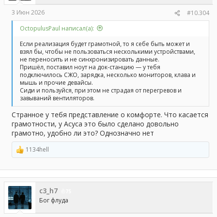
3 Июн 2026
#10.304
OctopulusPaul написал(а):
Если реализация будет грамотной, то я себе быть может и
взял бы, чтобы не пользоваться несколькими устройствами,
не переносить и не синхронизировать данные.
Пришёл, поставил ноут на док-станцию — у тебя
подключилось СЖО, зарядка, несколько мониторов, клава и
мышь и прочие девайсы.
Сиди и пользуйся, при этом не страдая от перегревов и
завываний вентиляторов.
Странное у тебя представление о комфорте. Что касается
грамотности, у Асуса это было сделано довольно
грамотно, удобно ли это? Однозначно нет
1134hell
Р
е
а
к
ц
с3_h7
и
75
и
Бог флуда
: