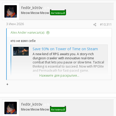
ц
fed0r_k0t0v
и
75
и
Meow Meow Meow
Активный
:
3 Июн 2026
#10.311
Alex Ander написал(а):
кто не взял себе
Save 93% on Tower of Time on Steam
A new kind of RPG awaits you. A story-rich
dungeon crawler with innovative real-time
combat that lets you pause or slow time. Tactical
thinking is essential to succeed. Now with RPGlite
and Permadeath for fast-paced game.
store.steampowered.com
Нажмите для раскрытия...
?
+
ключ 5 ого июня вроде сгорает
за темой не слежу. кто успеет, тому отдам.
fed0r_k0t0v
можно без цитаты попросить
75
Meow Meow Meow
Активный