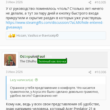
3 Июн 2026
#10.305
У сг руководство поменялось чтоль? Столько лет ничего
не делали, а тут за пару дней и кнопку быстрого входа
прикрутили и скрытие раздач в которых уже участвуешь
https://www.steamgifts.com/discussion/7aLMX/hide-entered-
giveaways
Hozain
,
Vasilius
и
Фантазёр©
Р
е
а
к
ц
OctopulusPaul
и
75
и
The Cthulhu
Зелёный как ёлочка
:
3 Июн 2026
#10.306
Lazy написал(а):
Странное у тебя представление о комфорте. Что касается
грамотности, у Асуса это было сделано довольно грамотно,
удобно ли это? Однозначно нет
Кому как, ведь у всех свои представления об удобстве,
знаю например человека, который Acer Predator 21 в