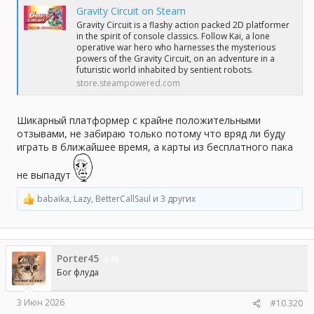
Gravity Circuit on Steam
Gravity Circuit is a flashy action packed 2D platformer
in the spirit of console classics. Follow Kai, a lone
operative war hero who harnesses the mysterious
powers of the Gravity Circuit, on an adventure in a
futuristic world inhabited by sentient robots.
store.steampowered.com
Шикарный платформер с крайне положительными
отзывами, не забираю только потому что вряд ли буду
играть в ближайшее время, а карты из бесплатного пака
не выпадут
babaika
,
Lazy
,
BetterCallSaul
и 3 других
Р
е
а
к
ц
Porter45
и
75
и
Бог флуда
:
3 Июн 2026
#10.320