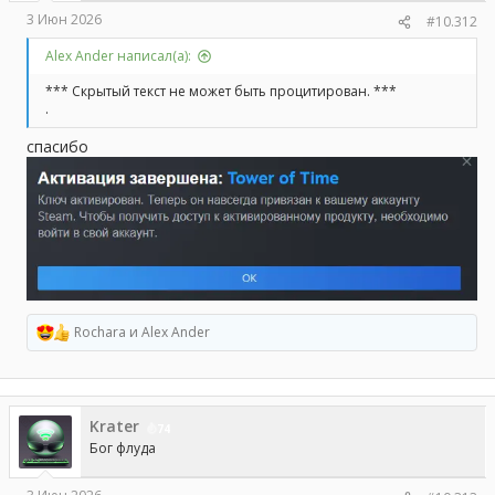
3 Июн 2026
#10.312
Alex Ander написал(а):
*** Скрытый текст не может быть процитирован. ***
.
спасибо
Rochara
и
Alex Ander
Р
е
а
к
ц
Krater
и
74
и
Бог флуда
: