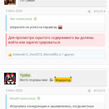
Тот самый
:
3 Июн 2026
#10.314
Star написал(а):
епересете не успел на паравозы
Для просмотра скрытого содержимого вы должны
войти или зарегистрироваться.
Алексей Л.
,
Dvn2010
,
SilenceMhL
и 7 других
Р
е
а
к
ц
Tysha
и
75
и
Место под ваш квас
Модератор
:
3 Июн 2026
#10.315
MixaM написал(а):
Испугались конкуренции и зашевелились, когда местные