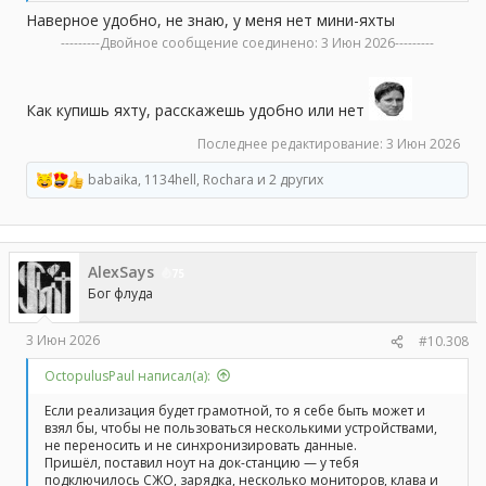
Наверное удобно, не знаю, у меня нет мини-яхты
---------Двойное сообщение соединено:
3 Июн 2026
---------
Как купишь яхту, расскажешь удобно или нет
Последнее редактирование:
3 Июн 2026
babaika
,
1134hell
,
Rochara
и 2 других
Р
е
а
к
ц
AlexSays
и
75
и
Бог флуда
:
3 Июн 2026
#10.308
OctopulusPaul написал(а):
Если реализация будет грамотной, то я себе быть может и
взял бы, чтобы не пользоваться несколькими устройствами,
не переносить и не синхронизировать данные.
Пришёл, поставил ноут на док-станцию — у тебя
подключилось СЖО, зарядка, несколько мониторов, клава и