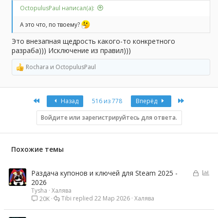
OctopulusPaul написал(а):
А это что, по твоему?
Это внезапная щедрость какого-то конкретного
разраба))) Исключение из правил)))
Rochara
и
OctopulusPaul
Р
е
а
к
First
Last
Назад
516 из 778
Вперёд
ц
и
и
Войдите или зарегистрируйтесь для ответа.
:
Похожие темы
З
О
Раздача купонов и ключей для Steam 2025 -
а
п
2026
Tysha
Халява
к
р
Tibi
22 Мар 2026
Халява
20K
р
о
ы
с