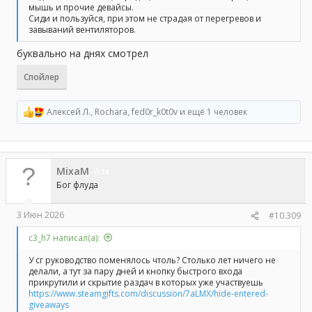
мышь и прочие девайсы.
Сиди и пользуйся, при этом не страдая от перегревов и
завываний вентиляторов.
буквально на днях смотрел
Спойлер
Алексей Л.
,
Rochara
,
fed0r_k0t0v
и ещё 1 человек
Р
е
а
к
ц
MixaM
и
74
и
Бог флуда
:
3 Июн 2026
#10.309
с3_h7 написал(а):
У сг руководство поменялось чтоль? Столько лет ничего не
делали, а тут за пару дней и кнопку быстрого входа
прикрутили и скрытие раздач в которых уже участвуешь
https://www.steamgifts.com/discussion/7aLMX/hide-entered-
giveaways