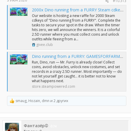
3 Июн 2026
#10.313
2000x Dino running from a FURRY Steam cdkeys raffle
Our website is hosting a new raffle for 2000 Steam
cdkeys of "Dino running from a FURRY". Complete the
tasks to secure your spot in the draw. When the timer
hits zero, we will announce the winners. It is a colorful
2.5D runner where you must collect coins and unlock
outfits while fleeing from a...
givee.club
Dino running from a FURRY: GAMESFORFARM on Steam
Run, Dino, run — Mr. Furry is already close! Collect
coins, avoid obstacles, unlock new costumes, and set
records in a crazy 2.5D runner. Most importantly — do
not let yourself get caught… it is better not to know
what happens next.
store.steampowered.com
smaug
,
Hozain
,
dmn
и 2 других
Р
е
а
к
ц
Фантазёр©
и
74
и