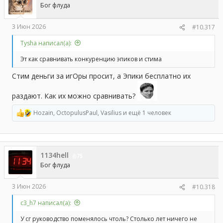
и
Бог флуда
:
3 Июн 2026
#10.317
Tysha написал(а):
Эт как сравнивать конкуренцию эпиков и стима
Стим деньги за игОры просит, а Эпики бесплатно их
раздают. Как их можно сравнивать?
Hozain
,
OctopulusPaul
,
Vasilius
и ещё 1 человек
Р
е
а
к
ц
1134hell
и
75
и
Бог флуда
:
3 Июн 2026
#10.318
с3_h7 написал(а):
У сг руководство поменялось чтоль? Столько лет ничего не