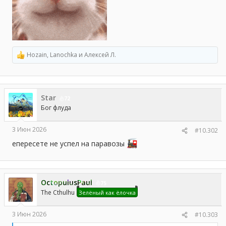
Hozain
,
Lanochka
и
Алексей Л.
Р
е
а
к
ц
Star
и
72
и
Бог флуда
:
3 Июн 2026
#10.302
епересете не успел на паравозы
OctopulusPaul
75
The Cthulhu
Зелёный как ёлочка
3 Июн 2026
#10.303