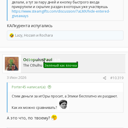
делали, а тут за пару дней и кнопку быстрого входа
прикрутили и скрытие раздач в которых уже участвуешь
https://www.steamgifts.com/discussion/7aLMX/hide-entered-
giveaways
КАЛкурента испугались
Lazy
,
Hozain
и
Rochara
Р
е
а
к
ц
OctopulusPaul
и
75
и
The Cthulhu
Зелёный как ёлочка
:
3 Июн 2026
#10.319
Porter45 написал(а):
Стим деньги за игОры просит, а Эпики бесплатно их раздают.
Как их можно сравнивать?
А это что, по твоему?