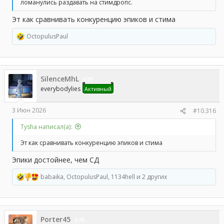
ломанулись раздавать на стимдропс.
Эт как сравнивать конкуренцию эпиков и стима
OctopulusPaul
Р
е
а
к
ц
SilenceMhL
и
75
и
everybodylies
Активный
:
3 Июн 2026
#10.316
Tysha написал(а):
Эт как сравнивать конкуренцию эпиков и стима
Эпики достойнее, чем СД
babaika
,
OctopulusPaul
,
1134hell
и 2 других
Р
е
а
к
ц
Porter45
и
75