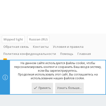
Mipped light
Russian (RU)
Обратная связь
Контакты
Условия и правила
Политика конфиденциальности
Помощь
Главная
R
На данном сайте используются файлы cookie, чтобы
S
персонализировать контент и сохранить Ваш вход в систему,
S
если Вы зарегистрируетесь.
Продолжая использовать этот сайт, Вы соглашаетесь на
Copyright © 2014 - 2025, mipped.com. Все права защищены. При
использование наших файлов cookie.
копировании материала с сайта, обратная ссылка обязательна!
Принять
Узнать больше…
Сверху
Снизу