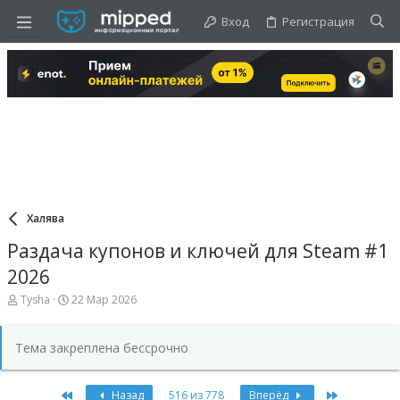
Вход
Регистрация
Халява
Раздача купонов и ключей для Steam #1
2026
А
Д
Tysha
22 Мар 2026
в
а
т
т
о
а
Тема закреплена бессрочно
р
н
т
а
е
ч
First
Last
Назад
516 из 778
Вперёд
м
а