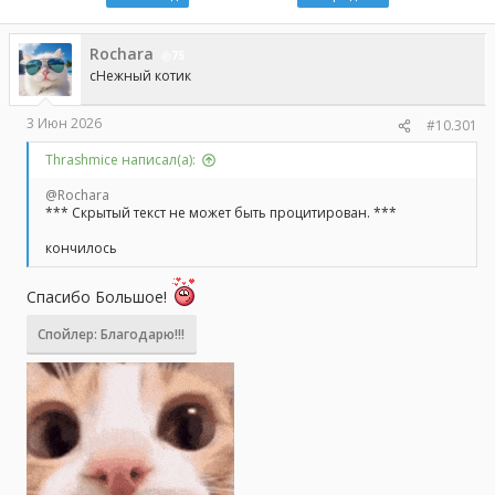
ы
л
а
Rochara
75
сНежный котик
3 Июн 2026
#10.301
Thrashmice написал(а):
@Rochara
*** Скрытый текст не может быть процитирован. ***
кончилось
Спасибо Большое!
Спойлер:
Благодарю!!!