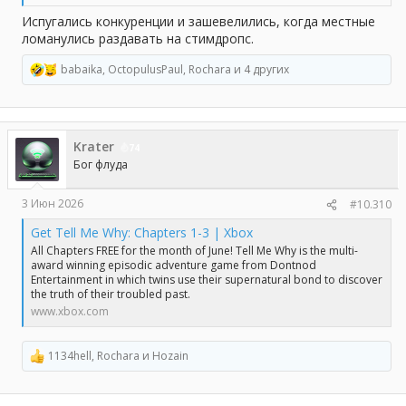
Испугались конкуренции и зашевелились, когда местные
ломанулись раздавать на стимдропс.
babaika
,
OctopulusPaul
,
Rochara
и 4 других
Р
е
а
к
ц
Krater
и
74
и
Бог флуда
:
3 Июн 2026
#10.310
Get Tell Me Why: Chapters 1-3 | Xbox
All Chapters FREE for the month of June! Tell Me Why is the multi-
award winning episodic adventure game from Dontnod
Entertainment in which twins use their supernatural bond to discover
the truth of their troubled past.
www.xbox.com
1134hell
,
Rochara
и
Hozain
Р
е
а
к