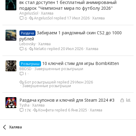
т
вк стал доступен 1 бесплатный анимированый
а
подарок "Чемпионат мира по футболу 2026"
AngelusSol
Халява
AngelusSol
17 Июл 2026
Халява
0
Забираем 1 рандомный скин CS2 до 1000
Раздача
рублей
Lebovsky
Халява
NelaKo
20 Июл 2026
Халява
6
10 ключей стим для игры BombKitten
Розыгрыш
BBDSD
Завершенные розыгрыши
1
Бот розыгрышей
29 Июн 2026
Завершенные розыгрыши
З
О
Раздача купонов и ключей для Steam 2024 #3
Tysha
Халява
а
п
Конфета
6 Янв 2025
Халява
17K
к
р
р
о
ы
с
Халява
т
а