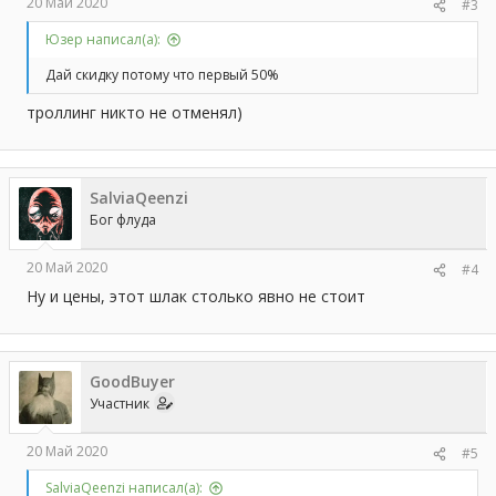
20 Май 2020
#3
Юзер написал(а):
Дай скидку потому что первый 50%
троллинг никто не отменял)
SalviaQeenzi
Бог флуда
20 Май 2020
#4
Ну и цены, этот шлак столько явно не стоит
GoodBuyer
Участник
20 Май 2020
#5
SalviaQeenzi написал(а):