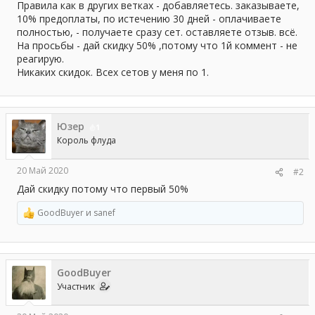
Правила как в других ветках - добавляетесь. заказываете,
10% предоплаты, по истечению 30 дней - оплачиваете
полностью, - получаете сразу сет. оставляете отзыв. всё.
На просьбы - дай скидку 50% ,потому что 1й коммент - не
реагирую.
Никаких скидок. Всех сетов у меня по 1.
Юзер
1
Король флуда
20 Май 2020
#2
Дай скидку потому что первый 50%
GoodBuyer
и
sanef
Р
е
а
к
ц
GoodBuyer
и
и
Участник
: