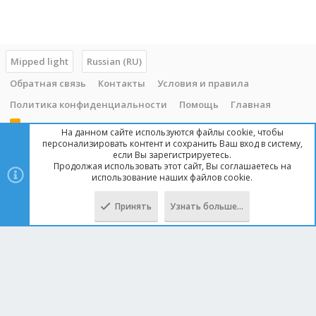
Mipped light
Russian (RU)
Обратная связь
Контакты
Условия и правила
Политика конфиденциальности
Помощь
Главная
R
На данном сайте используются файлы cookie, чтобы
S
персонализировать контент и сохранить Ваш вход в систему,
S
если Вы зарегистрируетесь.
Продолжая использовать этот сайт, Вы соглашаетесь на
Copyright © 2014 - 2025, mipped.com. Все права защищены. При
использование наших файлов cookie.
копировании материала с сайта, обратная ссылка обязательна!
Принять
Узнать больше…
Сверху
Снизу