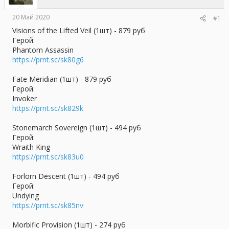
ы
л
а
20 Май 2020
#1
Visions of the Lifted Veil (1шт) - 879 руб
Герой:
Phantom Assassin
https://prnt.sc/sk80g6
Fate Meridian (1шт) - 879 руб
Герой:
Invoker
https://prnt.sc/sk829k
Stonemarch Sovereign (1шт) - 494 руб
Герой:
Wraith King
https://prnt.sc/sk83u0
Forlorn Descent (1шт) - 494 руб
Герой:
Undying
https://prnt.sc/sk85nv
Morbific Provision (1шт) - 274 руб