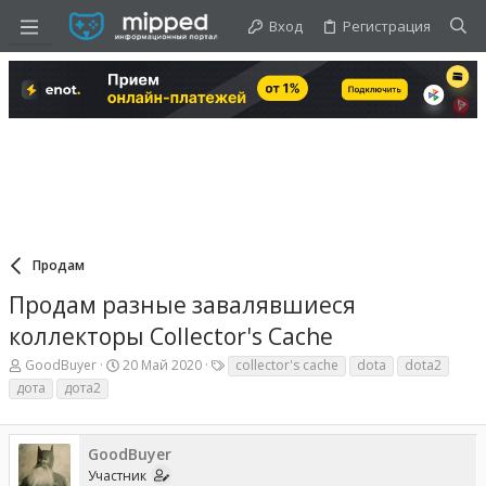
Вход
Регистрация
Продам
Продам разные завалявшиеся
коллекторы Collector's Cache
А
Д
Т
GoodBuyer
20 Май 2020
collector's cache
dota
dota2
в
а
е
дота
дота2
т
т
г
о
а
и
р
н
т
а
GoodBuyer
е
ч
Участник
м
а