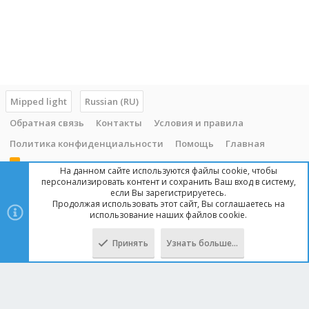
н
о
Mipped light
Russian (RU)
Обратная связь
Контакты
Условия и правила
Политика конфиденциальности
Помощь
Главная
R
На данном сайте используются файлы cookie, чтобы
S
персонализировать контент и сохранить Ваш вход в систему,
S
если Вы зарегистрируетесь.
Продолжая использовать этот сайт, Вы соглашаетесь на
Copyright © 2014 - 2025, mipped.com. Все права защищены. При
использование наших файлов cookie.
копировании материала с сайта, обратная ссылка обязательна!
Принять
Узнать больше…
Сверху
Снизу