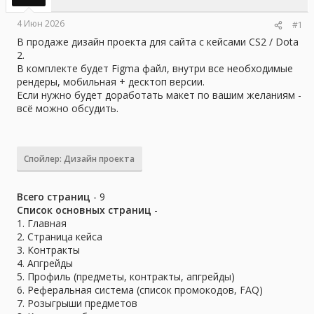
ы
л
а
4 Июн 2026
#1
В продаже дизайн проекта для сайта с кейсами CS2 / Dota
2.
В комплекте будет Figma файл, внутри все необходимые
рендеры, мобильная + десктоп версии.
Если нужно будет доработать макет по вашим желаниям -
всё можно обсудить.
Спойлер:
Дизайн проекта
Всего страниц
- 9
Список основных страниц
-
1. Главная
2. Страница кейса
3. Контракты
4. Апгрейды
5. Профиль (предметы, контракты, апгрейды)
6. Реферальная система (список промокодов, FAQ)
7. Розыгрыши предметов