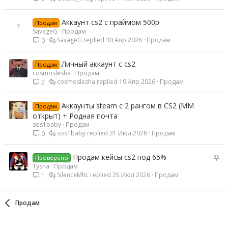
Аккаунт cs2 с праймом 500р
Продам
SavageG
Продам
SavageG
30 Апр 2026
Продам
0
Личный аккаунт с cs2
Продам
cosmoslesha
Продам
cosmoslesha
19 Апр 2026
Продам
2
Аккаунты steam с 2 рангом в CS2 (ММ
Продам
открыт) + Родная почта
sos1baby
Продам
sos1baby
31 Июл 2026
Продам
0
З
Продам кейсы cs2 под 65%
Проверено
а
Tysha
Продам
SilenceMhL
25 Июл 2026
Продам
1
к
р
е
Продам
п
л
е