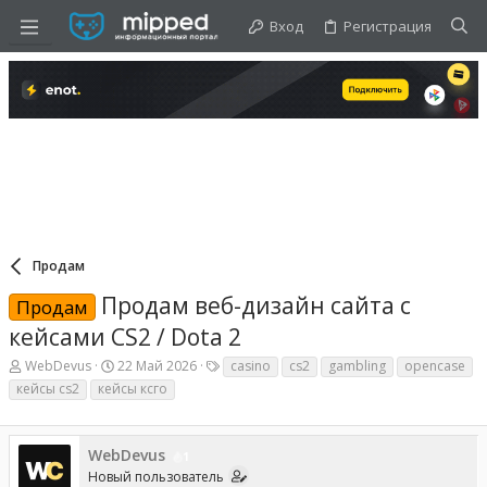
Вход
Регистрация
Продам
Продам веб-дизайн сайта с
Продам
кейсами CS2 / Dota 2
А
Д
Т
WebDevus
22 Май 2026
casino
cs2
gambling
opencase
в
а
е
кейсы cs2
кейсы ксго
т
т
г
о
а
и
р
н
т
а
WebDevus
1
е
ч
Новый пользователь
м
а