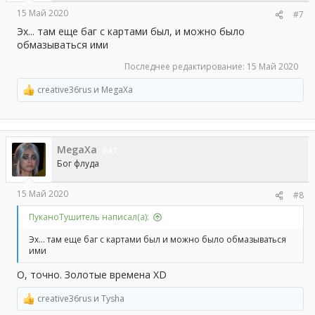
15 Май 2020
#7
Эх... там еще баг с картами был, и можно было
обмазываться ими
Последнее редактирование:
15 Май 2020
creative36rus
и
MegaXa
Р
е
а
к
ц
MegaXa
и
67
и
Бог флуда
:
15 Май 2020
#8
ПуканоТушитель написал(а):
Эх... там еще баг с картами был и можно было обмазываться
ими
О, точно. Золотые времена XD
creative36rus
и
Tysha
Р
е