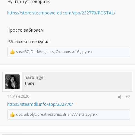
а
Ну что тут говорить
https://store.steampowered.com/app/232770/POSTAL/
Просто забираем
P.S. нахер я её купил.
susel37
,
DarkAngelsss
,
Oceanus
и 16 других
Р
е
а
к
ц
harbinger
и
и
Trane
:
14 Май 2020
#2
https://steamdb.info/app/232770/
doc_aibolyt
,
creative36rus
,
Brian777
и 2 других
Р
е
а
к