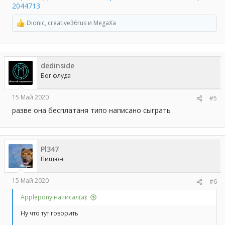
2044713
Dionic
,
creative36rus
и
MegaXa
Р
е
а
к
ц
dedinside
и
и
Бог флуда
:
15 Май 2020
#5
разве она бесплатаня типо написано сыграть
Pl347
Пищюн
15 Май 2020
#6
Applepony написал(а):
Ну что тут говорить