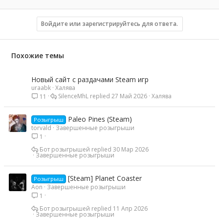
а
к
ц
Войдите или зарегистрируйтесь для ответа.
и
и
:
Похожие темы
Новый сайт с раздачами Steam игр
uraabk
Халява
SilenceMhL
27 Май 2026
Халява
11
Paleo Pines (Steam)
Розыгрыш
torvald
Завершенные розыгрыши
1
Бот розыгрышей
30 Мар 2026
Завершенные розыгрыши
[Steam] Planet Coaster
Розыгрыш
Aon
Завершенные розыгрыши
1
Бот розыгрышей
11 Апр 2026
Завершенные розыгрыши