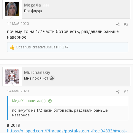
ц
MegaXa
и
67
и
Бог флуда
:
14 Май 2020
#3
почему-то на 1/2 части ботов есть, раздавали раньше
наверное
Oceanus
,
creative36rus
и
Pl347
Р
е
а
к
ц
Murchanskiy
и
и
Мне пох я кот
:
14 Май 2020
#4
MegaXa написал(а):
почему-то на 1/2 части ботов есть, раздавали раньше
наверное
в 2019
https://mipped.com/f/threads/postal-steam-free.94333/#post-