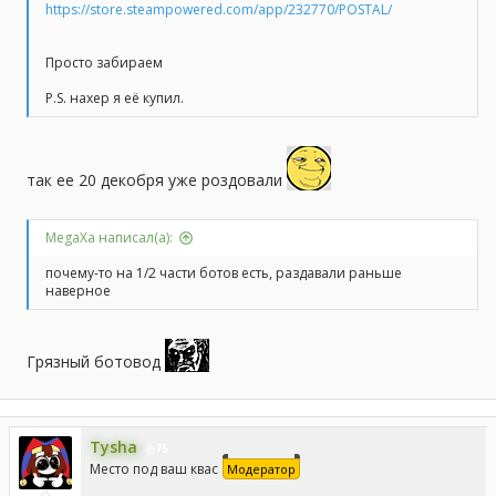
https://store.steampowered.com/app/232770/POSTAL/
Просто забираем
P.S. нахер я её купил.
так ее 20 декобря уже роздовали
MegaXa написал(а):
почему-то на 1/2 части ботов есть, раздавали раньше
наверное
Грязный ботовод
Tysha
75
Место под ваш квас
Модератор