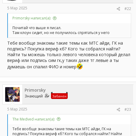
5 Мар 2025
#22
Primorsky написал(а):
Почитай что выше я писал.
Там клоун сидит, но не получилось спрятаться у него
Тебе вообще знакомы такие темы как МТС айди, ГК на
подпись? Покупка вериф кб? Кого ты собрался найти?
Найти ты можешь только левого человека который делал
вериф или подпись сим гк,у таких даже тг левые а ты
думаешь он спалил ФИО и номер
Primorsky
Знающий
Забанен
5 Мар 2025
#23
The Medved написал(а):
Тебе вообще знакомы такие темы как МТС айди, ГК на
подпись? Покупка вериф кб? Кого ты собрался найти? Найти