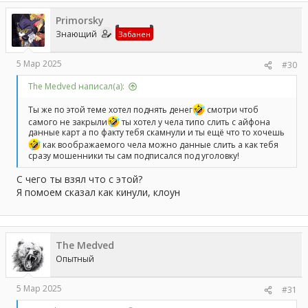
ц
Primorsky
и
и
Знающий
Забанен
:
5 Мар 2025
#30
The Medved написал(а):
Ты же по этой теме хотел поднять денег
смотри чтоб
самого не закрыли
ты хотел у чела типо слить с айфона
данные карт а по факту тебя скамнули и ты ещё что то хочешь
как воображаемого чела можно данные слить а как тебя
сразу мошенники ты сам подписался под уголовку!
С чего ты взял что с этой?
Я помоем сказал как кинули, клоун
The Medved
Опытный
5 Мар 2025
#31