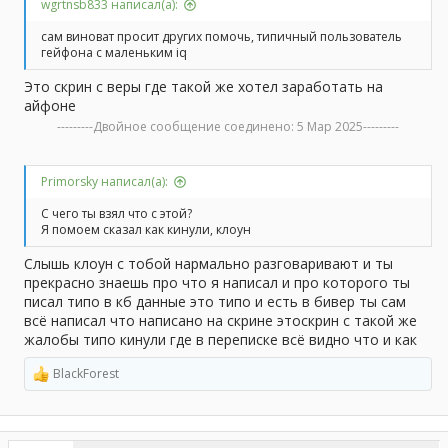
wgrtnsb833 написал(а):
сам виноват просит других помочь, типичный пользователь
гейфона с маленьким iq
Это скрин с веры где такой же хотел заработать на
айфоне
---------Двойное сообщение соединено:
5 Мар 2025
---------
Primorsky написал(а):
С чего ты взял что с этой?
Я помоем сказал как кинули, клоун
Слышь клоун с тобой нармально разговаривают и ты
прекрасно знаешь про что я написал и про которого ты
писал типо в кб данные это типо и есть в бивер ты сам
всё написал что написано на скрине этоскрин с такой же
жалобы типо кинули где в переписке всё видно что и как
BlackForest
Р
е
а
к
ц