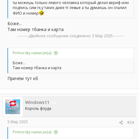
ты можешь только левого человека который делал вериф или
подпись сим гк,у таких даже тг левые а ты думаешь он спалил
ФИО и номер
Боже...
Там номер тбанка и карта
---------Двойное сообщение соединено:
5 Мар 2025
---------
Primorsky написал(а):
Боже...
Там номер тбанка и карта
Причём тут кб
Windows11
1
Король флуда
5 Мар 2025
#24
Primorsky написал(а):