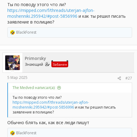
Ты по поводу этого что ли?
https://mipped.com/f/threads/uterjan-ajfon-
moshenniki.295942/#post-5856996
и как ты решил писать
заявление в полицию?
BlackForest
Р
е
а
к
ц
Primorsky
и
и
Знающий
Забанен
:
5 Мар 2025
#27
The Medved написал(а):
Ты по поводу этого что ли?
https://mipped.com/f/threads/uterjan-ajfon-
moshenniki.295942/#post-5856996
и как ты решил писать
заявление в полицию?
Обычно блять как, как все люди пишут
BlackForest
Р