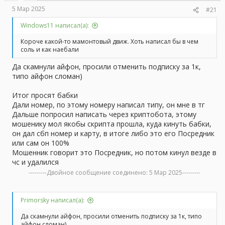
а
5 Мар 2025
#21
Windows11 написал(а):
Короче какой-то мамонтовый движ. Хоть написал бы в чем
соль и как наебали
Да скамнули айфон, просили отменить подписку за 1к,
типо айфон сломан)
Итог просят бабки
Дали номер, по этому номеру написал типу, он мне в тг
Дальше попросил написать через криптобота, этому
мошенику мол якобы скрипта прошла, куда кинуть бабки,
он дал сбп номер и карту, в итоге либо это его Посредник
или сам он 100%
Мошенник говорит это Посредник, но потом кинул везде в
чс и удалился
---------Двойное сообщение соединено:
5 Мар 2025
---------
Primorsky написал(а):
Да скамнули айфон, просили отменить подписку за 1к, типо
айфон сломан)