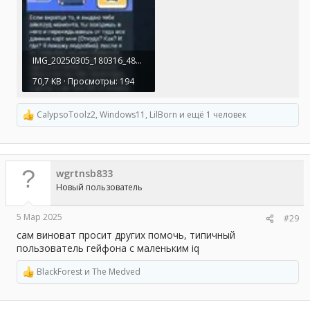
IMG_20250305_180316_481~2.webp
70,7 KB · Просмотры: 194
CalypsoToolz2
,
Windows11
,
LilBorn
и ещё 1 человек
Р
е
а
к
ц
wgrtnsb833
и
и
Новый пользователь
:
5 Мар 2025
#29
сам виноват просит других помочь, типичный
пользователь гейфона с маленьким iq
BlackForest
и
The Medved
Р
е
а
к