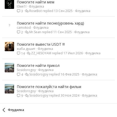
Помогите найти мем
t0we1l
Флудилка
RoseBot
13 Сен 2025
Флудилка
3
Помогите найти песню(уровень хард)
camokod
Флудилка
Mr.Sean
11 Сен 2025
Флудилка
2
Помогите вывести USDT !!!
жаба душит
Флудилка
ZZ_HESOYAM
17 Июл 2026
Флудилка
14
Помогите найти прикол
Sosidorogoy
Флудилка
Sosidorogoy
16 Фев 2025
Флудилка
4
Помогите пожалуйста найти фильм
Sosidorogoy
Флудилка
Sosidorogoy
30 Ноя 2024
Флудилка
9
Флудилка