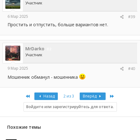
и
Участник
:
6 Мар 2025
#39
Простить и отпустить, больше вариантов нет.
MrDarko
2
Участник
9 Мар 2025
#40
Мошенник обманул - мошенника
First
Last
Назад
2 из 3
Вперёд
Войдите или зарегистрируйтесь для ответа.
Похожие темы