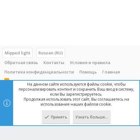
Mipped light
Russian (RU)
Обратная связь
Контакты
Условия и правила
Политика конфиденциальности
Помощь
Главная
R
На данном сайте используются файлы cookie, чтобы
S
персонализировать контент и сохранить Ваш вход в систему,
S
если Вы зарегистрируетесь.
Продолжая использовать этот сайт, Вы соглашаетесь на
Copyright © 2014 - 2025, mipped.com. Все права защищены. При
использование наших файлов cookie.
копировании материала с сайта, обратная ссылка обязательна!
Принять
Узнать больше…
Сверху
Снизу