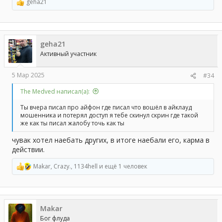
geha21
Р
е
а
к
ц
geha21
и
и
Активный участник
:
5 Мар 2025
#34
The Medved написал(а):
Ты вчера писал про айфон где писал что вошёл в айклауд
мошенника и потерял доступ я тебе скинул скрин где такой
же как ты писал жалобу точь как ты
чувак хотел наебать других, в итоге наебали его, карма в
действии.
Makar
,
Crazy.
,
1134hell
и ещё 1 человек
Р
е
а
к
ц
Makar
и
и
Бог флуда