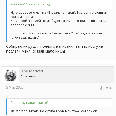
Windows11 написал(а):
Ну скорее всего чел из КБ реально левый. Там одна сплошная
грязь и чернуха
Хотя такой версией скама будет заниматься только школьный
долбоёб с ДЦП.
Вопрос в том - что дальше? Живёт он в Усть-Пиздюйске и что
ты будешь делать?
Собираю инфу для полного написания заявы, ибо уже
послали меня, сказав мало инфы
The Medved
Опытный
5 Мар 2025
#26
Primorsky написал(а):
Да это я понимаю, но с рубан Артёмом тоже хуй пойми