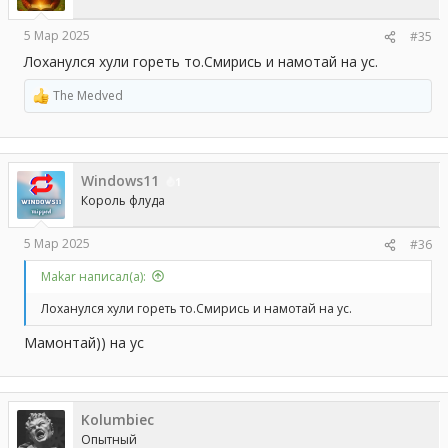
:
5 Мар 2025
#35
Лоханулся хули гореть то.Смирись и намотай на ус.
The Medved
Р
е
а
к
ц
Windows11
и
1
и
Король флуда
:
5 Мар 2025
#36
Makar написал(а):
Лоханулся хули гореть то.Смирись и намотай на ус.
Мамонтай)) на ус
Kolumbiec
Опытный