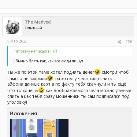
е
а
к
ц
The Medved
и
и
Опытный
:
5 Мар 2025
#28
Primorsky написал(а):
Обычно блять как, как все люди пишут
Ты же по этой теме хотел поднять денег
смотри чтоб
самого не закрыли
ты хотел у чела типо слить с
айфона данные карт а по факту тебя скамнули и ты ещё
что то хочешь
как воображаемого чела можно данные
слить а как тебя сразу мошенники ты сам подписался под
уголовку!
Вложения