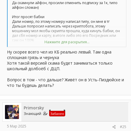
Да скамнули айфон, просили отменить подписку за 1к, типо
айфон сломан)
Итог просят бабки
Дали номер, по этому номеру написал типу, он мне в тг
Дальше попросил написать через криптобота, этому
мошенику мол якобы скрипта прошла, куда кинуть бабки, он
дал сбп номер и карту, в итоге либо это его Посредник или
сам он 100%
Нажмите для раскрытия...
Мошенник говорит это Посредник, но потом кинул везде в чс
и удалился
Ну скорее всего чел из КБ реально левый. Там одна
---------Двойное сообщение соединено:
5 Мар 2025
---------
сплошная грязь и чернуха
Хотя такой версией скама будет заниматься только
школьный долбоёб с ДЦП.
Это в крации говорю
---------Двойное сообщение соединено:
5 Мар 2025
---------
Вопрос в том - что дальше? Живёт он в Усть-Пиздюйске и
что ты будешь делать?
Написал
Primorsky
Знающий
Забанен
5 Мар 2025
#25