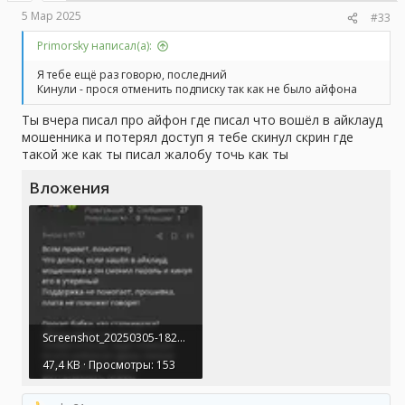
5 Мар 2025
#33
Primorsky написал(а):
Я тебе ещё раз говорю, последний
Кинули - прося отменить подписку так как не было айфона
Ты вчера писал про айфон где писал что вошёл в айклауд
мошенника и потерял доступ я тебе скинул скрин где
такой же как ты писал жалобу точь как ты
Вложения
Screenshot_20250305-182533.webp
47,4 KB · Просмотры: 153