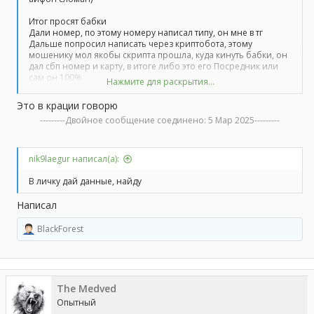
Итог просят бабки
Дали номер, по этому номеру написал типу, он мне в тг
Дальше попросил написать через криптобота, этому
мошенику мол якобы скрипта прошла, куда кинуть бабки, он
дал сбп номер и карту, в итоге либо это его Посредник или
сам он 100%
Нажмите для раскрытия...
Мошенник говорит это Посредник, но потом кинул везде в чс
и удалился
Это в крации говорю
---------Двойное сообщение соединено:
5 Мар 2025
---------
nik9laegur написал(а):
В личку дай данные, найду
Написал
BlackForest
Р
е
а
к
ц
The Medved
и
и
Опытный
: