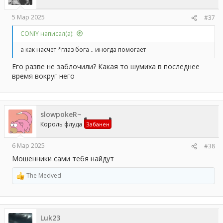
5 Мар 2025
#37
CONIY написал(а):
а как насчет *глаз бога .. иногда помогает
Его разве не заблочили? Какая то шумиха в последнее
время вокруг него
slowpokeR~
Король флуда
Забанен
6 Мар 2025
#38
Мошенники сами тебя найдут
The Medved
Р
е
а
к
ц
Luk23
и