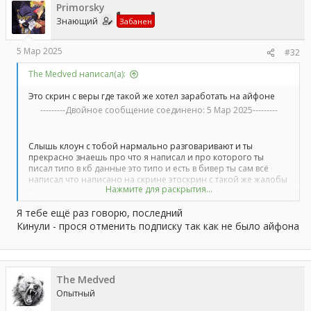
Primorsky
и
и
Знающий
Забанен
:
5 Мар 2025
#32
The Medved написал(а):
Это скрин с веры где такой же хотел заработать на айфоне
---------Двойное сообщение соединено:
5 Мар 2025
---------
Слышь клоун с тобой нармально разговаривают и ты
прекрасно знаешь про что я написал и про которого ты
писал типо в кб данные это типо и есть в бивер ты сам всё
написал что написано на скрине этоскрин с такой же жалобы
Нажмите для раскрытия...
типо кинули где в переписке всё видно что и как
Я тебе ещё раз говорю, последний
Кинули - прося отменить подписку так как не было айфона
The Medved
Опытный