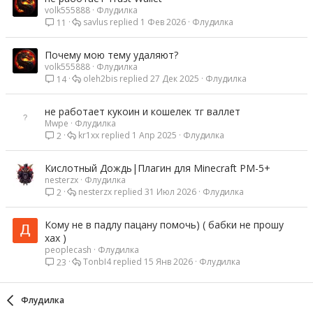
volk555888
Флудилка
savlus
1 Фев 2026
Флудилка
11
Почему мою тему удаляют?
volk555888
Флудилка
oleh2bis
27 Дек 2025
Флудилка
14
не работает кукоин и кошелек тг валлет
Mwpe
Флудилка
kr1xx
1 Апр 2025
Флудилка
2
Кислотный Дождь|Плагин для Minecraft PM-5+
nesterzx
Флудилка
nesterzx
31 Июл 2026
Флудилка
2
Кому не в падлу пацану помочь) ( бабки не прошу
хах )
peoplecash
Флудилка
TonbI4
15 Янв 2026
Флудилка
23
Флудилка