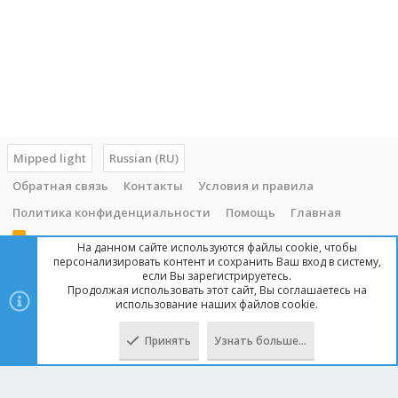
Mipped light
Russian (RU)
Обратная связь
Контакты
Условия и правила
Политика конфиденциальности
Помощь
Главная
R
На данном сайте используются файлы cookie, чтобы
S
персонализировать контент и сохранить Ваш вход в систему,
S
если Вы зарегистрируетесь.
Продолжая использовать этот сайт, Вы соглашаетесь на
Copyright © 2014 - 2025, mipped.com. Все права защищены. При
использование наших файлов cookie.
копировании материала с сайта, обратная ссылка обязательна!
Принять
Узнать больше…
Сверху
Снизу