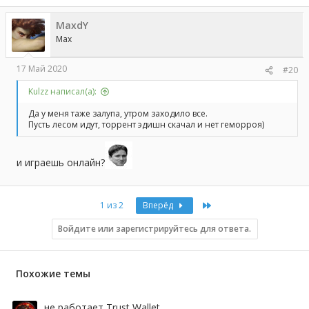
MaxdY
Max
17 Май 2020
#20
Kulzz написал(а):
Да у меня таже залупа, утром заходило все.
Пусть лесом идут, торрент эдишн скачал и нет геморроя)
и играешь онлайн?
Last
1 из 2
Вперёд
Войдите или зарегистрируйтесь для ответа.
Похожие темы
не работает Trust Wallet