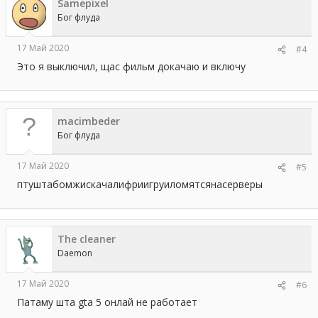
Samepixel
Бог флуда
17 Май 2020
#4
Это я выключил, щас фильм докачаю и включу
macimbeder
Бог флуда
17 Май 2020
#5
птуштабомжискачалифриигруиломятсянасерверы
The cleaner
Daemon
17 Май 2020
#6
Патаму шта gta 5 онлай не работает