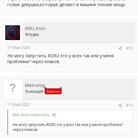
голые девушки,которые делают в машине плохие вещи.
Miki_Koin
Флудер
17 Май 2020
#13
Не могу запустить RDR2 это у всех так или у меня
проблема? через епиков
Metrolog
Знающий
Забанен
17 Май 2020
#14
Miki_Koin написал(а):
Не могу запустить RDR2 это у всех так или у меня проблема?
через епиков