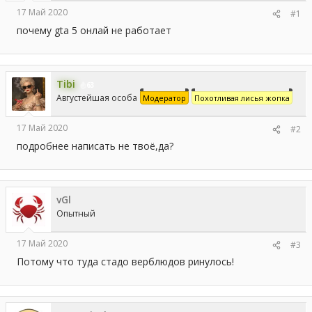
а
17 Май 2020
#1
почему gta 5 онлай не работает
Tibi
63
Августейшая особа
Модератор
Похотливая лисья жопка
17 Май 2020
#2
подробнее написать не твоё,да?
vGl
Опытный
17 Май 2020
#3
Потому что туда стадо верблюдов ринулось!