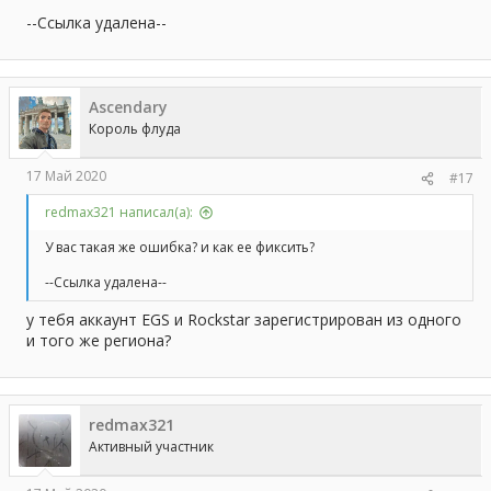
--Ссылка удалена--
Ascendary
Король флуда
17 Май 2020
#17
redmax321 написал(а):
У вас такая же ошибка? и как ее фиксить?
--Ссылка удалена--
у тебя аккаунт EGS и Rockstar зарегистрирован из одного
и того же региона?
redmax321
Активный участник