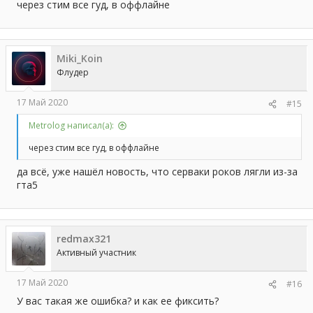
через стим все гуд, в оффлайне
Miki_Koin
Флудер
17 Май 2020
#15
Metrolog написал(а):
через стим все гуд, в оффлайне
да всё, уже нашёл новость, что серваки роков лягли из-за
гта5
redmax321
Активный участник
17 Май 2020
#16
У вас такая же ошибка? и как ее фиксить?