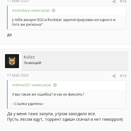
17 Май 2020
#18
Ascendary написал(а):
у тебя аккаунт EGS и Rockstar зарегистрирован из одного и
того же региона?
да
Kulzz
Знающий
17 Май 2020
#19
redmax321 написал(а):
У вас такая же ошибка? и как ее фиксить?
--Ссылка удалена--
Да у меня таже залупа, утром заходило все.
Пусть лесом идут, торрент эдишн скачал и нет геморроя)