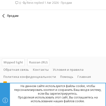
flievx
1 Авг 2026
Продам
0
Продам
Mipped light
Russian (RU)
Обратная связь
Контакты
Условия и правила
Политика конфиденциальности
Помощь
Главная
R
На данном сайте используются файлы cookie, чтобы
S
персонализировать контент и сохранить Ваш вход в систему,
S
если Вы зарегистрируетесь.
Продолжая использовать этот сайт, Вы соглашаетесь на
Copyright © 2014 - 2025, mipped.com. Все права защищены. При
использование наших файлов cookie.
копировании материала с сайта, обратная ссылка обязательна!