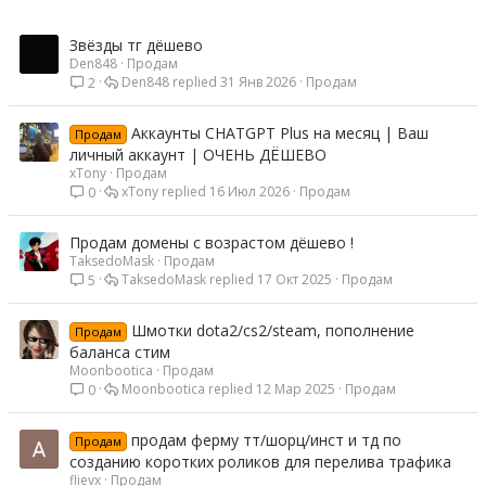
Звёзды тг дёшево
Den848
Продам
Den848
31 Янв 2026
Продам
2
Аккаунты CHATGPT Plus на месяц | Ваш
Продам
личный аккаунт | ОЧЕНЬ ДЁШЕВО
xTony
Продам
xTony
16 Июл 2026
Продам
0
Продам домены с возрастом дёшево !
TaksedoMask
Продам
TaksedoMask
17 Окт 2025
Продам
5
Шмотки dota2/cs2/steam, пополнение
Продам
баланса стим
Moonbootica
Продам
Moonbootica
12 Мар 2025
Продам
0
продам ферму тт/шорц/инст и тд по
Продам
созданию коротких роликов для перелива трафика
flievx
Продам