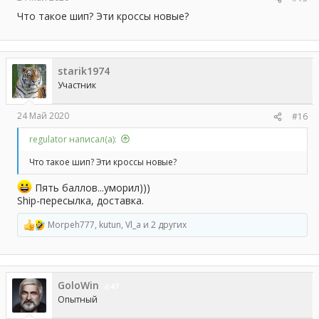
Что такое шип? Эти кроссы новые?
starik1974
Участник
24 Май 2020
#16
regulator написал(а):
Что такое шип? Эти кроссы новые?
Пять баллов...уморил)))
Ship-пересылка, доставка.
Morpeh777
,
kutun
,
Vl_a
и 2 других
Р
е
а
к
ц
GoloWin
и
47
и
Опытный
: