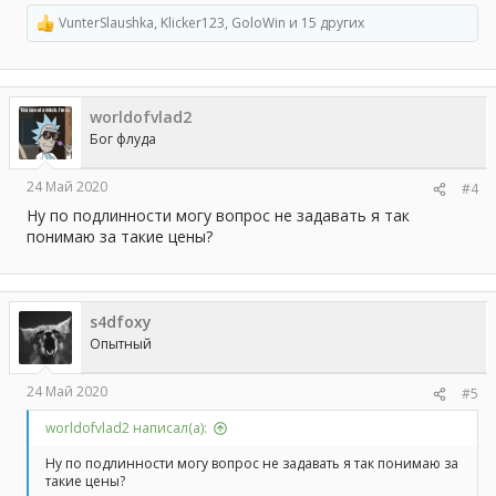
VunterSlaushka
,
Klicker123
,
GoloWin
и 15 других
Р
е
а
к
ц
worldofvlad2
и
и
Бог флуда
:
24 Май 2020
#4
Ну по подлинности могу вопрос не задавать я так
понимаю за такие цены?
s4dfoxy
Опытный
24 Май 2020
#5
worldofvlad2 написал(а):
Ну по подлинности могу вопрос не задавать я так понимаю за
такие цены?