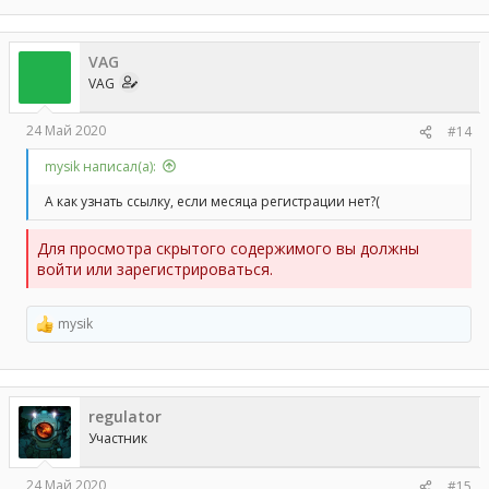
VAG
VAG
24 Май 2020
#14
mysik написал(а):
А как узнать ссылку, если месяца регистрации нет?(
Для просмотра скрытого содержимого вы должны
войти или зарегистрироваться.
mysik
Р
е
а
к
ц
regulator
и
и
Участник
:
24 Май 2020
#15