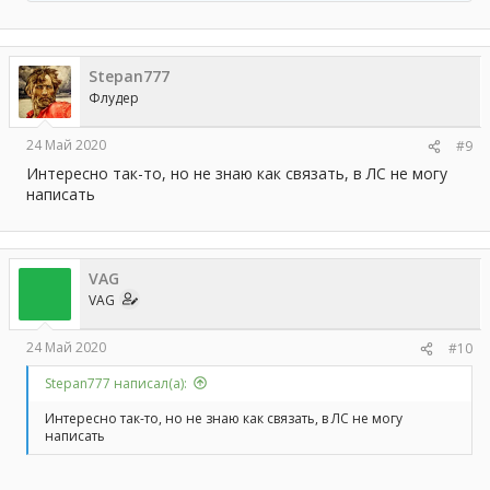
е
а
к
ц
Stepan777
и
и
Флудер
:
24 Май 2020
#9
Интересно так-то, но не знаю как связать, в ЛС не могу
написать
VAG
VAG
24 Май 2020
#10
Stepan777 написал(а):
Интересно так-то, но не знаю как связать, в ЛС не могу
написать