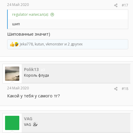
24 Май 2020
#17
regulator написал(а):
шип
Шипованные значит)
Jeka778
,
kutun
,
vkmonster
и 2 других
Р
е
а
к
ц
Polik13
и
3
и
Король флуда
:
24 Май 2020
#18
Какой у тебя у самого тг?
VAG
VAG