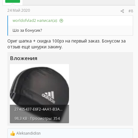
:
24 Май 2020
#8
worldofvlad2 написал(а):
Шо за бонусик?
Ориг шапка + скидка 100рэ на первый заказ. Бонусом за
отзыв ещё шнурки закину.
Вложения
27405437-E6F2-4AA1-B3A6-9CEF6ED17B4D.webp
98,3 KB · Просмотры: 354
Aleksandidisn
Р