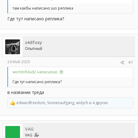
Осталось 3 бонуса из 3
там какбы написано шо реплика
Где тут написано реплика?
s4dfoxy
Опытный
24 Май 2020
#7
worldofvlad2 написал(а):
Где тут написано реплика?
в названии треда
edwardfreedom
,
Sonnenaufgang
,
wolych
и 4 других
Р
е
а
к
ц
VAG
и
и
VAG