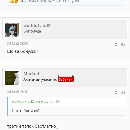
Gt4
,
Том Сойер
,
KizMO
и 11 других
Р
е
а
к
ц
worldofvlad2
и
и
Бог флуда
:
24 Май 2020
#2
Шо за бонусик?
Markud
Активный участник
Забанен
24 Май 2020
#3
worldofvlad2 написал(а):
Шо за бонусик?
третий тапок бесплатно )