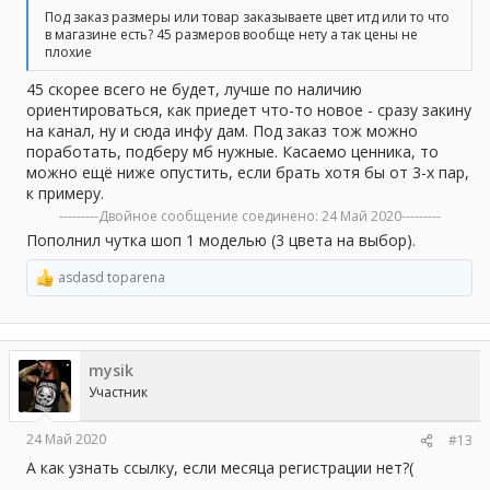
Под заказ размеры или товар заказываете цвет итд или то что
в магазине есть? 45 размеров вообще нету а так цены не
плохие
45 скорее всего не будет, лучше по наличию
ориентироваться, как приедет что-то новое - сразу закину
на канал, ну и сюда инфу дам. Под заказ тож можно
поработать, подберу мб нужные. Касаемо ценника, то
можно ещё ниже опустить, если брать хотя бы от 3-х пар,
к примеру.
---------Двойное сообщение соединено:
24 Май 2020
---------
Пополнил чутка шоп 1 моделью (3 цвета на выбор).
asdasd toparena
Р
е
а
к
ц
mysik
и
и
Участник
:
24 Май 2020
#13
А как узнать ссылку, если месяца регистрации нет?(