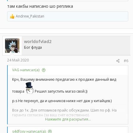
там какбы написано шо реплика
Andrew_Pakistan
Р
е
а
к
ц
worldofvlad2
и
и
Бог флуда
:
24 Май 2020
#6
VAG написал(а):
Крч, Вашему вниманию предлагаю к продаже данный вид
товара
Решил запустить магаз свой.))
p.s Не перекуп, да и ценников ниже нет даж у китайцев.)
Все до 1к. Для оптовиков прайс обсуждаем. Шип по рф. На
гаранта согласен (за ваш счёт естественно).
Нажмите для раскрытия...
Первым 3-м покупателям с нашего борда гарантирую бонус:
s4dfoxy написал(а):