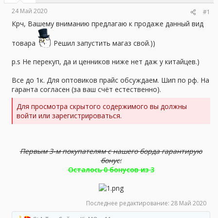
а
24 Май 2020
#1
Крч, Вашему вниманию предлагаю к продаже данный вид
товара
Решил запустить магаз свой.))
p.s Не перекуп, да и ценников ниже нет даж у китайцев.)
Все до 1к. Для оптовиков прайс обсуждаем. Шип по рф. На
гаранта согласен (за ваш счёт естественно).
Для просмотра скрытого содержимого вы должны
войти или зарегистрироваться.
Первым 3-м покупателям с нашего борда гарантирую
бонус:
Осталось 0 бонусов из 3
Последнее редактирование:
28 Май 2020