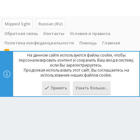
Mipped light
Russian (RU)
Обратная связь
Контакты
Условия и правила
Политика конфиденциальности
Помощь
Главная
R
На данном сайте используются файлы cookie, чтобы
S
персонализировать контент и сохранить Ваш вход в систему,
S
если Вы зарегистрируетесь.
Продолжая использовать этот сайт, Вы соглашаетесь на
Copyright © 2014 - 2025, mipped.com. Все права защищены. При
использование наших файлов cookie.
копировании материала с сайта, обратная ссылка обязательна!
Принять
Узнать больше…
Сверху
Снизу