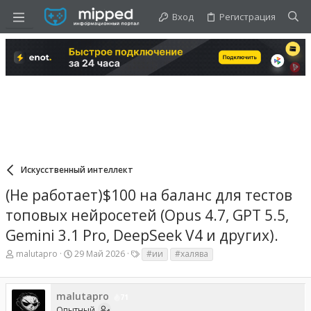
Вход
Регистрация
Искусственный интеллект
(Не работает)$100 на баланс для тестов
топовых нейросетей (Opus 4.7, GPT 5.5,
Gemini 3.1 Pro, DeepSeek V4 и других).
А
Д
Т
malutapro
29 Май 2026
#ии
#халява
в
а
е
т
т
г
о
а
и
malutapro
р
н
71
т
а
Опытный