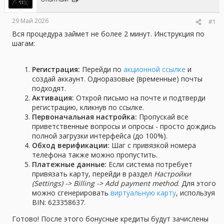
е
ч
м
а
29 Май 2026
#1
ы
л
а
Вся процедура займет не более 2 минут. Инструкция по
шагам:
Регистрация:
Перейди по
акционной ссылке
и
создай аккаунт. Одноразовые (временные) почты
подходят.
Активация:
Открой письмо на почте и подтверди
регистрацию, кликнув по ссылке.
Первоначальная настройка:
Пропускай все
приветственные вопросы и опросы - просто дождись
полной загрузки интерфейса (до 100%).
Обход верификации:
Шаг с привязкой номера
телефона также можно пропустить.
Платежные данные:
Если система потребует
привязать карту, перейди в раздел
Настройки
(Settings) -> Billing -> Add payment method
. Для этого
можно сгенерировать
виртуальную карту
, используя
BIN: 623358637.
Готово! После этого бонусные кредиты будут зачислены