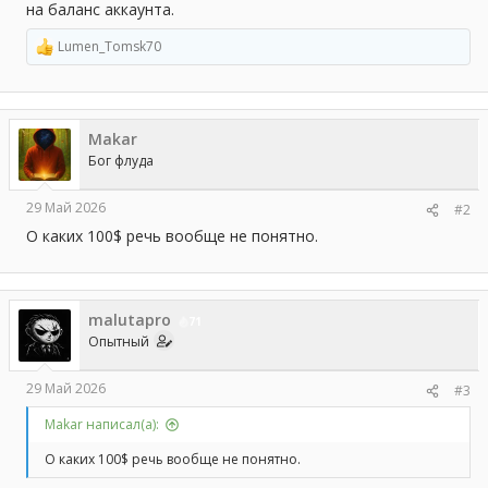
на баланс аккаунта.
Lumen_Tomsk70
Р
е
а
к
ц
Makar
и
и
Бог флуда
:
29 Май 2026
#2
О каких 100$ речь вообще не понятно.
malutapro
71
Опытный
29 Май 2026
#3
Makar написал(а):
О каких 100$ речь вообще не понятно.